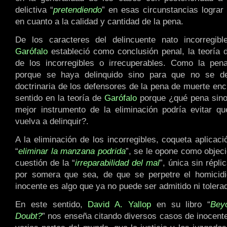
delictiva “
pretendiendo
” en esas circunstancias lograr 
en cuanto a la calidad y cantidad de la pena.
De los caracteres del delincuente nato incorregi
Garófalo
estableció como conclusión penal, la teoría d
de los incorregibles o irrecuperables. Como la pe
porque se haya delinquido sino para que no se del
doctrinaria de los defensores de la pena de muerte en
sentido en la teoría de
Garófalo
porque ¿qué pena sino
mejor instrumento de la eliminación podría evitar qu
vuelva a delinquir?.
A la eliminación de los incorregibles, coqueta aplicac
“
eliminar la manzana podrida
”, se le opone como objeci
cuestión de la “
irreparabilidad del mal
”, única sin répli
por somera que sea, de que se perpetre el homicidio
inocente es algo que ya no puede ser admitido ni tolera
En este sentido,
David A. Yallop
en su libro “
Bey
Doubt?
” nos enseña citando diversos casos de inocent