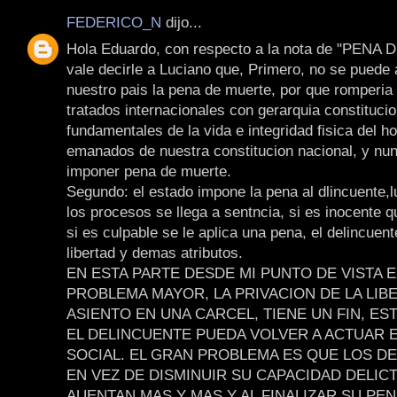
FEDERICO_N
dijo...
Hola Eduardo, con respecto a la nota de "PENA
vale decirle a Luciano que, Primero, no se puede 
nuestro pais la pena de muerte, por que romperia 
tratados internacionales con gerarquia constitucio
fundamentales de la vida e integridad fisica del h
emanados de nuestra constitucion nacional, y nun
imponer pena de muerte.
Segundo: el estado impone la pena al dlincuente,
los procesos se llega a sentncia, si es inocente q
si es culpable se le aplica una pena, el delincuen
libertad y demas atributos.
EN ESTA PARTE DESDE MI PUNTO DE VISTA E
PROBLEMA MAYOR, LA PRIVACION DE LA LIB
ASIENTO EN UNA CARCEL, TIENE UN FIN, ES
EL DELINCUENTE PUEDA VOLVER A ACTUAR E
SOCIAL. EL GRAN PROBLEMA ES QUE LOS D
EN VEZ DE DISMINUIR SU CAPACIDAD DELICT
AUENTAN MAS Y MAS,Y AL FINALIZAR SU PE