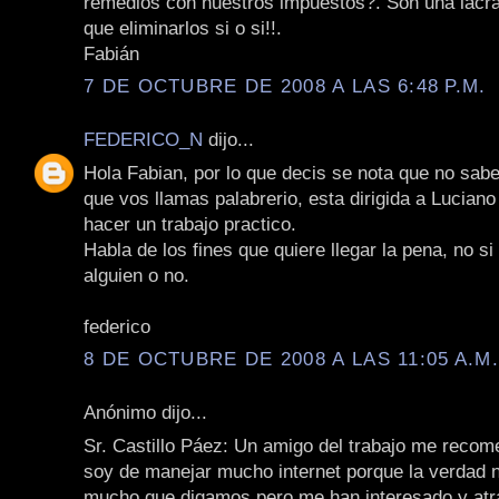
remedios con nuestros impuestos?. Son una lacra
que eliminarlos si o si!!.
Fabián
7 DE OCTUBRE DE 2008 A LAS 6:48 P.M.
FEDERICO_N
dijo...
Hola Fabian, por lo que decis se nota que no sabe
que vos llamas palabrerio, esta dirigida a Lucian
hacer un trabajo practico.
Habla de los fines que quiere llegar la pena, no s
alguien o no.
federico
8 DE OCTUBRE DE 2008 A LAS 11:05 A.M
Anónimo dijo...
Sr. Castillo Páez: Un amigo del trabajo me recom
soy de manejar mucho internet porque la verdad 
mucho que digamos pero me han interesado y at