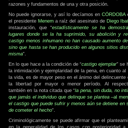
razones y fundamentos de una y otra posición.
No puede ignorarse, y así lo decíamos en
CÓRDOBA
e
el presidente
Menem
a raíz del asesinato de
Diego Iba
instauración, que “
estadísticamente se ha demostr
lugares donde se la ha suprimido, su abolición y r
castigo menos inhumano no han causado aumento de l
sino que hasta se han producido en algunos sitios dis
misma
”.
En lo que hace a la condición de “
castigo ejemplar
” se 
la intimidación y ejemplaridad de la pena, en cuanto al
la vida, es de mayor peso en el ánimo del delincuente 
la libertad por mayor o menor período. Al respec
también en la nota citada que “
la pena, sin duda, no int
que jamás el individuo que delinque se plantea
–al men
el castigo que puede sufrir y menos aún se detiene en 
de cometer el hecho
”.
Criminológicamente se puede afirmar que el planteam
en la generalidad de los casos con posterioridad a