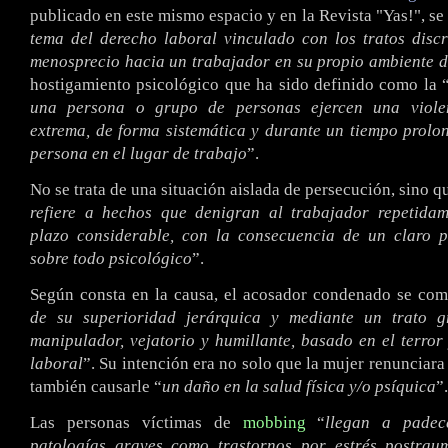
publicado en este mismo espacio y en la Revista "Yas!", se 
tema del derecho laboral vinculado con los tratos disc
menosprecio hacia un trabajador en su propio ambiente d
hostigamiento psicológico que ha sido definido como la 
una persona o grupo de personas ejercen una violen
extrema, de forma sistemática y durante un tiempo prolo
persona en el lugar de trabajo
”.
No se trata de una situación aislada de persecución, sino q
refiere a hechos que denigran al trabajador repetida
plazo considerable, con la consecuencia de un claro p
sobre todo psicológico
”.
Según consta en la causa, el acosador condenado se com
de su superioridad jerárquica y mediante un trato gr
manipulador, vejatorio y humillante, basado en el terror
laboral
”. Su intención era no solo que la mujer renunciara 
también causarle “
un daño en la salud física y/o psíquica
”.
Las personas víctimas de
mobbing
“
llegan a padec
patologías graves como trastornos por estrés postraum