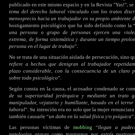
publicado en este mismo espacio y en la Revista "Yas!", se 
tema del derecho laboral vinculado con los tratos disc
menosprecio hacia un trabajador en su propio ambiente d
hostigamiento psicológico que ha sido definido como la 
una persona o grupo de personas ejercen una violen
extrema, de forma sistemática y durante un tiempo prolo
persona en el lugar de trabajo
”.
No se trata de una situación aislada de persecución, sino q
refiere a hechos que denigran al trabajador repetida
plazo considerable, con la consecuencia de un claro p
sobre todo psicológico
”.
Según consta en la causa, el acosador condenado se com
de su superioridad jerárquica y mediante un trato gr
manipulador, vejatorio y humillante, basado en el terror
laboral
”. Su intención era no solo que la mujer renunciara 
también causarle “
un daño en la salud física y/o psíquica
”.
Las personas víctimas de
mobbing
“
llegan a padec
patologías graves como trastornos por estrés postraum