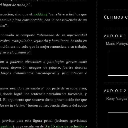
l lugar de trabajo
”.
rsecución, sino que el
mobbing
“
se refiere a hechos que
ÚLTIMOS 
ante un plazo considerable, con la consecuencia de un
gico
”.
condenado se comportó “
abusando de su superioridad
AUDIO # 1
gresivo, manipulador, vejatorio y humillante, basado en
Mario Pereyr
ención era no solo que la mujer renunciara a su trabajo,
física y/o psíquica
”.
gan a padecer afecciones o patologías graves como
iedad, depresión, ataques de pánico, fuertes dolores
 largos tratamientos psicológicos y psiquiátricos e
ninterrumpida y sistemática
” por parte de su supervisor,
AUDIO # 2
al, donde logró una sentencia parcialmente favorable, y
Rony Vargas 
l. El argumento que sostuvo dicha presentación fue que
as en la víctima
” fueron consecuencia directa del acoso
revista para esta figura penal (lesiones gravísimas
rgentino
), cuya escala va de
3 a 15 años de reclusión o