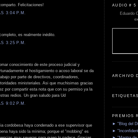
comparto. Felicitaciones!
AUDIO # 5
S 3:04 P.M.
Eduardo C
e
 completo, es realmente inédito.
S 3:25 P.M.
mar conocimiento de este proceso judicial y
rtunadamente el hostigamiento o acoso laboral se da
ARCHIVO 
bajo por parte de directivos, coordinadores,
toridades ministeriales. Asi que muchisimas gracias
ez por compartir esta nota que con su permiso ya la
tras redios. Un gran saludo para Ud
ETIQUETA
S 9:02 P.M.
PREMIOS 
► "Blog del D
cia cordobesa haya condenado a ese supervisor que
► "Inconfident
 pena haya sido la mínima; porque el "mobbing" es
► "Mantra de 
uencias muy severas para quien lo padece. Gracias