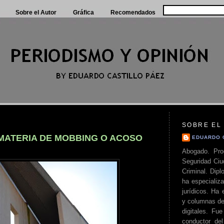
Sobre el Autor
Gráfica
Recomendados
SOBRE EL
 MATERIA DE MOBBING O ACOSO
EDUARDO 
Abogado. Pro
Seguridad Ciu
Criminal. Di
ha especializa
jurídicos. Ha 
y columnas de
digitales. Fue
conductor del 