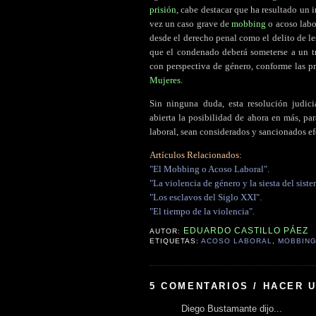
prisión
, cabe destacar que ha resultado un 
vez un caso grave de
mobbing
o acoso labo
desde el derecho penal como el delito de le
que el condenado deberá someterse a un tr
con perspectiva de género, conforme las p
Mujeres
.
Sin ninguna duda, esta resolución judic
abierta la posibilidad de ahora en más, p
laboral, sean considerados y sancionados efe
Artículos Relacionados:
"El Mobbing o Acoso Laboral".
"La violencia de género y la siesta del siste
"Los esclavos del Siglo XXI".
"El tiempo de la violencia".
EDUARDO CASTILLO PÁEZ
AUTOR:
ETIQUETAS:
ACOSO LABORAL
,
MOBBIN
5 COMENTARIOS / HACER 
Diego Bustamante dijo...