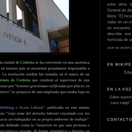
entre otros t
General de div
libros "
El Ince
vidas en un c
se encuentra 
describe un
homicida de un
VER MI PERF
 la ciudad de
Córdoba
se ha convertido en una auténtica
EN WIKIPE
z en nuestro país se encuentra penalmente responsable a
Edua
. La resolución inédita fue tomada, en el marco de un
Crimen de Córdoba
que condenó al supervisor de una
penso por “
lesiones gravísimas calificadas por placer, en
EN LA VOZ
género
” en perjuicio de una empleada que estaba bajo su
Sobre nuestro
caso ceppi"
Mobbing o Acoso Laboral”
, publicado en este mismo
 un “
viejo tema del derecho laboral vinculado con los
hacia un trabajador en su propio ambiente de trabajo
”.
CONTACT
ido definido como la “
situación en que una persona o
sicológica extrema, de forma sistemática y durante un