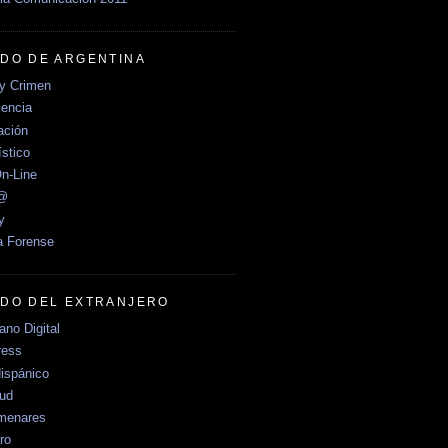
DO DE ARGENTINA
y Crimen
encia
ción
stico
n-Line
e@
y
a Forense
DO DEL EXTRANJERO
no Digital
ress
ispánico
Sud
menares
ro