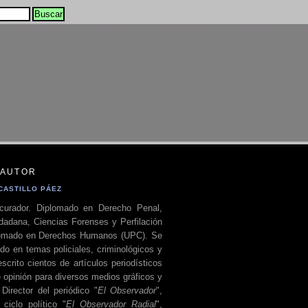
 AUTOR
CASTILLO PÁEZ
curador. Diplomado en Derecho Penal,
dadana, Ciencias Forenses y Perfilación
plomado en Derechos Humanos (UPC). Se
do en temas policiales, criminológicos y
escrito cientos de artículos periodísticos
 opinión para diversos medios gráficos y
 Director del periódico "
El Observador
",
ciclo político "
El Observador Radial
",