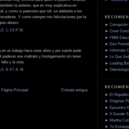
también la anterior, que es muy explicativa en
ral, y como si pareciera que Ud. se adelanta a los
recedente. Y como siempre mis felicitaciones por la
RECOMIEN
gran abrazo
► Corrupción 
S 1:33 P.M.
► Crear Conci
► FMM Educa
► Gen Periodí
► Informate O
en un trabajo hace unos años y por suerte pude
il padecer ese maltrato y hostigamiento sin tener
► Lo Que S
allo y la nota.
► Loading Ba
S 8:47 A.M.
► Odontologí
RECOMIEN
Página Principal
Entrada antigua
► El Republica
► Enigmas P
► Epicentro H
► Il Grande 
► Martha Col
► Yo Extranje