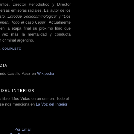
antos, Director Periodístico y Director
ersas emisoras radiales. Es autor de los
sto. Enfoque Sociocriminológico
" y "
Dos
rimen: Todo el caso Ceppi
". Actualmente
en la etapa final su próximo libro que
a vez más la mentalidad y conducta
 criminal argentino.
IL COMPLETO
DIA
rdo Castillo Páez en
Wikipedia
 DEL INTERIOR
 libro "Dos Vidas en un crimen: Todo el
 se nos menciona en
La Voz del Interior
O
Por Email