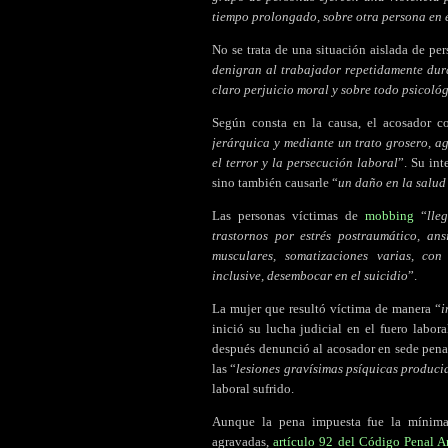
tiempo prolongado, sobre otra persona en e
No se trata de una situación aislada de pe
denigran al trabajador repetidamente dur
claro perjuicio moral y sobre todo psicoló
Según consta en la causa, el acosador 
jerárquica y mediante un trato grosero, a
el terror y la persecución laboral
”. Su int
sino también causarle “
un daño en la salud 
Las personas víctimas de
mobbing
“
lle
trastornos por estrés postraumático, ans
musculares, somatizaciones varias, con
inclusive, desembocar en el suicidio
”.
La mujer que resultó víctima de manera “
i
inició su lucha judicial en el fuero labor
después denunció al acosador en sede pena
las “
lesiones gravísimas psíquicas producid
laboral sufrido.
Aunque la pena impuesta fue la mínima p
agravadas,
artículo 92 del Código Penal A