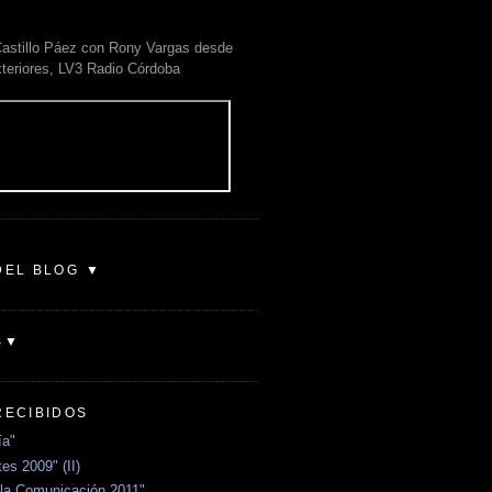
astillo Páez con Rony Vargas desde
xteriores, LV3 Radio Córdoba
DEL BLOG ▼
S▼
RECIBIDOS
ía"
es 2009" (II)
la Comunicación 2011"