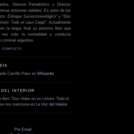
antos, Director Periodístico y Director
ersas emisoras radiales. Es autor de los
sto. Enfoque Sociocriminológico
" y "
Dos
rimen: Todo el caso Ceppi
". Actualmente
en la etapa final su próximo libro que
a vez más la mentalidad y conducta
 criminal argentino.
IL COMPLETO
DIA
rdo Castillo Páez en
Wikipedia
 DEL INTERIOR
 libro "Dos Vidas en un crimen: Todo el
 se nos menciona en
La Voz del Interior
O
Por Email