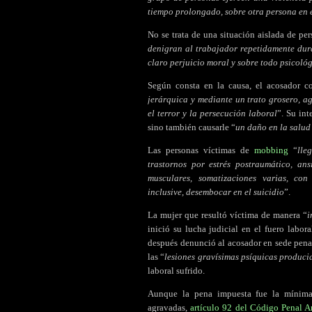
tiempo prolongado, sobre otra persona en e
No se trata de una situación aislada de pe
denigran al trabajador repetidamente dur
claro perjuicio moral y sobre todo psicoló
Según consta en la causa, el acosador 
jerárquica y mediante un trato grosero, a
el terror y la persecución laboral
”. Su int
sino también causarle “
un daño en la salud 
Las personas víctimas de
mobbing
“
lle
trastornos por estrés postraumático, ans
musculares, somatizaciones varias, con
inclusive, desembocar en el suicidio
”.
La mujer que resultó víctima de manera “
i
inició su lucha judicial en el fuero labor
después denunció al acosador en sede pena
las “
lesiones gravísimas psíquicas producid
laboral sufrido.
Aunque la pena impuesta fue la mínima p
agravadas,
artículo 92 del Código Penal A