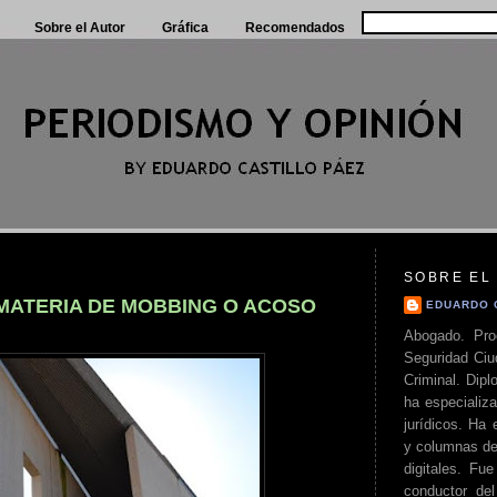
Sobre el Autor
Gráfica
Recomendados
SOBRE EL
 MATERIA DE MOBBING O ACOSO
EDUARDO 
Abogado. Pro
Seguridad Ciu
Criminal. Di
ha especializa
jurídicos. Ha 
y columnas de
digitales. Fue
conductor del 