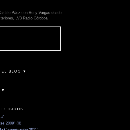
astillo Páez con Rony Vargas desde
xteriores, LV3 Radio Córdoba
DEL BLOG ▼
S▼
RECIBIDOS
ía"
es 2009" (II)
la Comunicación 2011"