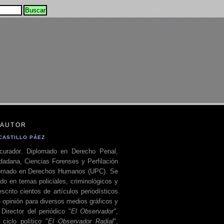
 AUTOR
CASTILLO PÁEZ
curador. Diplomado en Derecho Penal,
dadana, Ciencias Forenses y Perfilación
plomado en Derechos Humanos (UPC). Se
do en temas policiales, criminológicos y
escrito cientos de artículos periodísticos
 opinión para diversos medios gráficos y
 Director del periódico "
El Observador
",
ciclo político "
El Observador Radial
",