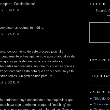
comparto. Felicitaciones!
AUDIO # 5
S 3:04 P.M.
Eduardo C
e
 completo, es realmente inédito.
S 3:25 P.M.
mar conocimiento de este proceso judicial y
rtunadamente el hostigamiento o acoso laboral se da
ARCHIVO 
bajo por parte de directivos, coordinadores,
toridades ministeriales. Asi que muchisimas gracias
ez por compartir esta nota que con su permiso ya la
tras redios. Un gran saludo para Ud
ETIQUETA
S 9:02 P.M.
PREMIOS 
► "Blog del D
cia cordobesa haya condenado a ese supervisor que
► "Inconfident
 pena haya sido la mínima; porque el "mobbing" es
► "Mantra de 
uencias muy severas para quien lo padece. Gracias