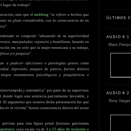
l lugar de trabajo
”.
rsecución, sino que el
mobbing
“
se refiere a hechos que
ÚLTIMOS 
ante un plazo considerable, con la consecuencia de un
gico
”.
condenado se comportó “
abusando de su superioridad
AUDIO # 1
gresivo, manipulador, vejatorio y humillante, basado en
Mario Pereyr
ención era no solo que la mujer renunciara a su trabajo,
física y/o psíquica
”.
gan a padecer afecciones o patologías graves como
iedad, depresión, ataques de pánico, fuertes dolores
 largos tratamientos psicológicos y psiquiátricos e
ninterrumpida y sistemática
” por parte de su supervisor,
AUDIO # 2
al, donde logró una sentencia parcialmente favorable, y
Rony Vargas 
l. El argumento que sostuvo dicha presentación fue que
as en la víctima
” fueron consecuencia directa del acoso
revista para esta figura penal (lesiones gravísimas
rgentino
), cuya escala va de
3 a 15 años de reclusión o