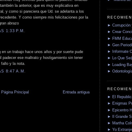
también la anterior, que es muy explicativa en
ral, y como si pareciera que Ud. se adelanta a los
recedente. Y como siempre mis felicitaciones por la
RECOMIEN
gran abrazo
► Corrupción 
S 1:33 P.M.
► Crear Conci
► FMM Educa
► Gen Periodí
► Informate O
en un trabajo hace unos años y por suerte pude
il padecer ese maltrato y hostigamiento sin tener
► Lo Que S
allo y la nota.
► Loading Ba
S 8:47 A.M.
► Odontologí
RECOMIEN
Página Principal
Entrada antigua
► El Republica
► Enigmas P
► Epicentro H
► Il Grande 
► Martha Col
► Yo Extranje