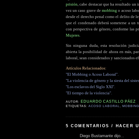
prisión
, cabe destacar que ha resultado un 
vez un caso grave de
mobbing
o acoso labo
desde el derecho penal como el delito de le
que el condenado deberá someterse a un tr
con perspectiva de género, conforme las p
Mujeres
.
Sin ninguna duda, esta resolución judic
abierta la posibilidad de ahora en más, p
laboral, sean considerados y sancionados efe
Artículos Relacionados:
"El Mobbing o Acoso Laboral".
"La violencia de género y la siesta del siste
"Los esclavos del Siglo XXI".
"El tiempo de la violencia".
EDUARDO CASTILLO PÁEZ
AUTOR:
ETIQUETAS:
ACOSO LABORAL
,
MOBBIN
5 COMENTARIOS / HACER 
Diego Bustamante dijo...