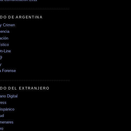
DO DE ARGENTINA
y Crimen
encia
ción
stico
n-Line
e@
y
a Forense
DO DEL EXTRANJERO
no Digital
ress
ispánico
Sud
menares
ro