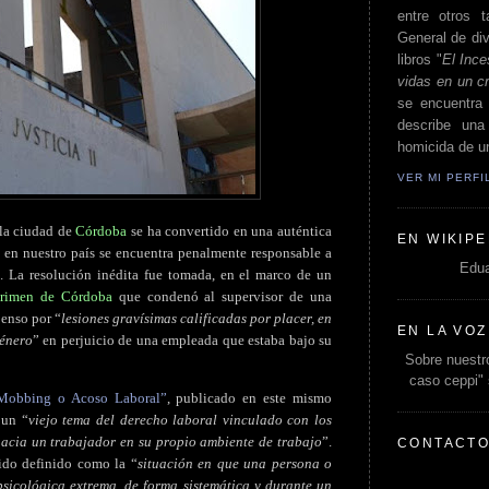
entre otros t
General de div
libros "
El Ince
vidas en un c
se encuentra 
describe un
homicida de un
VER MI PERF
 la ciudad de
Córdoba
se ha convertido en una auténtica
EN WIKIPE
z en nuestro país se encuentra penalmente responsable a
Edua
. La resolución inédita fue tomada, en el marco de un
Crimen de Córdoba
que condenó al supervisor de una
penso por “
lesiones gravísimas calificadas por placer, en
EN LA VOZ
género
” en perjuicio de una empleada que estaba bajo su
Sobre nuestro
caso ceppi"
Mobbing o Acoso Laboral”
, publicado en este mismo
 un “
viejo tema del derecho laboral vinculado con los
hacia un trabajador en su propio ambiente de trabajo
”.
CONTACT
ido definido como la “
situación en que una persona o
sicológica extrema, de forma sistemática y durante un