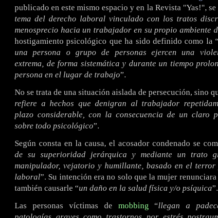
publicado en este mismo espacio y en la Revista "Yas!", se 
tema del derecho laboral vinculado con los tratos disc
menosprecio hacia un trabajador en su propio ambiente d
hostigamiento psicológico que ha sido definido como la 
una persona o grupo de personas ejercen una violen
extrema, de forma sistemática y durante un tiempo prolo
persona en el lugar de trabajo
”.
No se trata de una situación aislada de persecución, sino q
refiere a hechos que denigran al trabajador repetida
plazo considerable, con la consecuencia de un claro p
sobre todo psicológico
”.
Según consta en la causa, el acosador condenado se com
de su superioridad jerárquica y mediante un trato gr
manipulador, vejatorio y humillante, basado en el terror
laboral
”. Su intención era no solo que la mujer renunciara 
también causarle “
un daño en la salud física y/o psíquica
”.
Las personas víctimas de
mobbing
“
llegan a padec
patologías graves como trastornos por estrés postraum