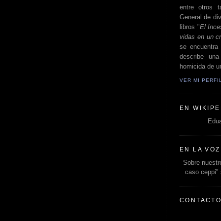
entre otros t
General de div
libros "
El Ince
vidas en un c
se encuentra 
describe un
homicida de un
VER MI PERF
EN WIKIPE
Edua
EN LA VOZ
Sobre nuestro
caso ceppi"
CONTACT