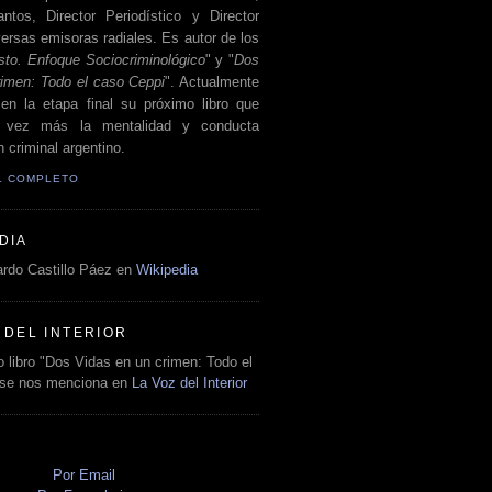
antos, Director Periodístico y Director
ersas emisoras radiales. Es autor de los
sto. Enfoque Sociocriminológico
" y "
Dos
rimen: Todo el caso Ceppi
". Actualmente
en la etapa final su próximo libro que
a vez más la mentalidad y conducta
 criminal argentino.
IL COMPLETO
DIA
rdo Castillo Páez en
Wikipedia
 DEL INTERIOR
 libro "Dos Vidas en un crimen: Todo el
 se nos menciona en
La Voz del Interior
O
Por Email