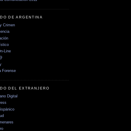
DO DE ARGENTINA
y Crimen
encia
ción
stico
n-Line
e@
y
a Forense
DO DEL EXTRANJERO
no Digital
ress
ispánico
Sud
menares
ro