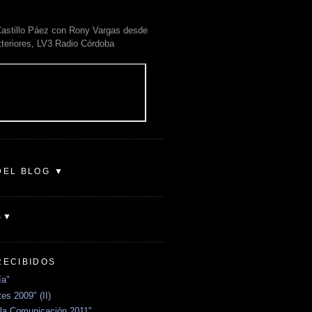
astillo Páez con Rony Vargas desde
xteriores, LV3 Radio Córdoba
DEL BLOG ▼
S▼
RECIBIDOS
ía"
es 2009" (II)
la Comunicación 2011"