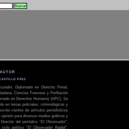
 AUTOR
CASTILLO PÁEZ
curador. Diplomado en Derecho Penal,
dadana, Ciencias Forenses y Perfilación
plomado en Derechos Humanos (UPC). Se
do en temas policiales, criminológicos y
escrito cientos de artículos periodísticos
 opinión para diversos medios gráficos y
 Director del periódico "
El Observador
",
ciclo político "
El Observador Radial
",