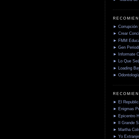
RECOMIEN
► Corrupción 
► Crear Conci
► FMM Educa
► Gen Periodí
► Informate O
► Lo Que S
► Loading Ba
► Odontologí
RECOMIEN
► El Republica
► Enigmas P
► Epicentro H
► Il Grande 
► Martha Col
► Yo Extranje