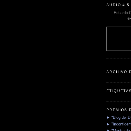
AUDIO # 5
Eduardo C
e
ARCHIVO 
ETIQUETA
PREMIOS 
► "Blog del D
► "Inconfident
► "Mantra de 