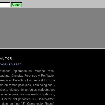
 AUTOR
CASTILLO PÁEZ
curador. Diplomado en Derecho Penal,
dadana, Ciencias Forenses y Perfilación
plomado en Derechos Humanos (UPC). Se
do en temas policiales, criminológicos y
escrito cientos de artículos periodísticos
 opinión para diversos medios gráficos y
 Director del periódico "
El Observador
",
ciclo político "
El Observador Radial
",