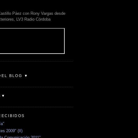
astillo Páez con Rony Vargas desde
xteriores, LV3 Radio Córdoba
DEL BLOG ▼
S▼
RECIBIDOS
ía"
es 2009" (II)
la Comunicación 2011"