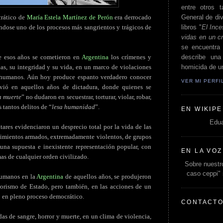
entre otros t
General de div
rático de
María Estela Martínez de Perón
era derrocado
libros "
El Ince
ándose uno de los procesos más sangrientos y trágicos de
vidas en un c
se encuentra 
describe un
e esos años se cometieron en
Argentina
los crímenes y
homicida de un
as, su integridad y su vida, en un marco de violaciones
s humanos. Aún hoy produce espanto verdadero conocer
VER MI PERF
ivió en aquellos años de dictadura, donde quienes se
a muerte
” no dudaron en secuestrar, torturar, violar, robar,
s tantos delitos de “
lesa humanidad
”.
EN WIKIPE
Edua
tares evidenciaron un desprecio total por la vida de las
imientos armados, extremadamente violentos, de grupos
una supuesta e inexistente representación popular, con
EN LA VOZ
mas de cualquier orden civilizado.
Sobre nuestro
caso ceppi"
humanos en la
Argentina
de aquellos años, se produjeron
rorismo de Estado, pero también, en las acciones de un
o en pleno proceso democrático.
CONTACT
das de sangre, horror y muerte, en un clima de violencia,