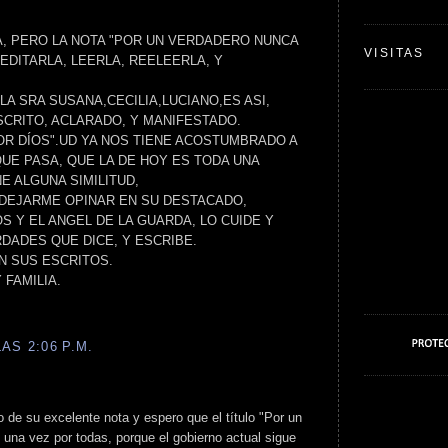
A, PERO LA NOTA "POR UN VERDADERO NUNCA
VISITAS
EDITARLA, LEERLA, REELEERLA, Y
A SRA SUSANA,CECILIA,LUCIANO,ES ASI,
SCRITO, ACLARADO, Y MANIFESTADO.
OR DÍOS".UD YA NOS TIENE ACOSTUMBRADO A
QUE PASA, QUE LA DE HOY ES TODA UNA
E ALGUNA SIMILITUD,
 DEJARME OPINAR EN SU DESTACADO,
S Y EL ANGEL DE LA GUARDA, LO CUIDE Y
DADES QUE DICE, Y ESCRIBE.
N SUS ESCRITOS.
 FAMILIA.
AS 2:06 P.M.
 de su excelente nota y espero que el título "Por un
e una vez por todas, porque el gobierno actual sigue