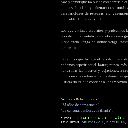
caos y temor que no puede compararse a cas
la inestabilidad y aberraciones jurídi
desapariciones de personas, etc. generaro
imposible de respirar y tolerar.
Los que vivimos esos años y padecimos l
tipo de fundamentalismos y obsesiones- gr
y violencia venga de donde venga, porqu
terrorismo.
Es por eso que los argentinos debemos pl
podemos repetir aquel horror, nunca más 
nunca más las muertes y vejaciones, nunca
nunca más la violencia de los dementes qu
justicia tuerta que condena a unos y olvida
Artículos Relacionados:
“25 años de democracia”.
“La censura, pasión de la tiranía”.
EDUARDO CASTILLO PÁEZ
AUTOR:
ETIQUETAS:
DEMOCRACIA
,
DICTADURA
,