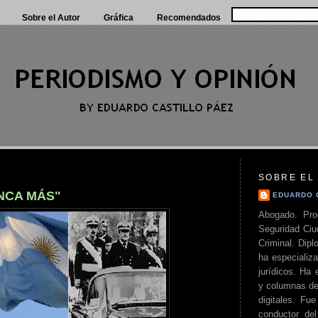
Sobre el Autor
Gráfica
Recomendados
SOBRE EL
NCA MÁS"
EDUARDO 
Abogado. Pro
Seguridad Ciu
Criminal. Di
ha especializa
jurídicos. Ha 
y columnas de
digitales. Fue
conductor del 