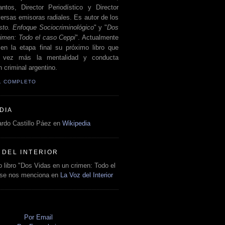
antos, Director Periodístico y Director
ersas emisoras radiales. Es autor de los
sto. Enfoque Sociocriminológico
" y "
Dos
rimen: Todo el caso Ceppi
". Actualmente
en la etapa final su próximo libro que
a vez más la mentalidad y conducta
 criminal argentino.
IL COMPLETO
DIA
rdo Castillo Páez en
Wikipedia
 DEL INTERIOR
 libro "Dos Vidas en un crimen: Todo el
 se nos menciona en
La Voz del Interior
O
Por Email