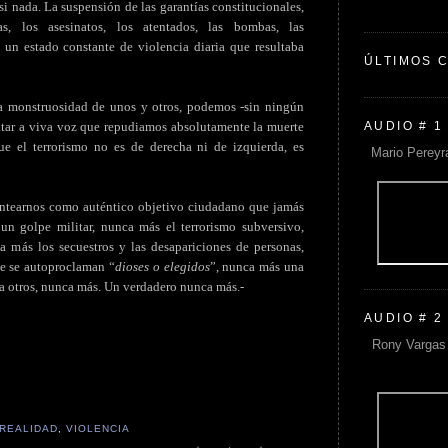
i nada. La suspensión de las garantías constitucionales,
cas, los asesinatos, los atentados, las bombas, las
n un estado constante de violencia diaria que resultaba
ÚLTIMOS 
a monstruosidad de unos y otros, podemos -sin ningún
AUDIO # 1
itar a viva voz que repudiamos absolutamente la muerte
e el terrorismo no es de derecha ni de izquierda, es
Mario Pereyr
antearnos como auténtico objetivo ciudadano que jamás
un golpe militar, nunca más el terrorismo subversivo,
 más los secuestros y las desapariciones de personas,
e se autoproclaman “
dioses o elegidos
”, nunca más una
 a otros, nunca más. Un verdadero nunca más.-
AUDIO # 2
Rony Vargas 
REALIDAD
,
VIOLENCIA