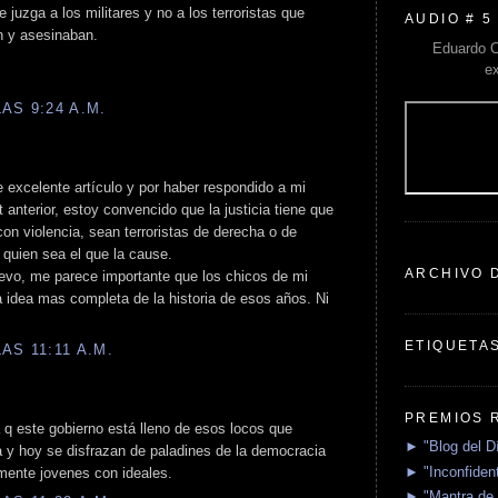
e juzga a los militares y no a los terroristas que
AUDIO # 5
n y asesinaban.
Eduardo C
e
AS 9:24 A.M.
e excelente artículo y por haber respondido a mi
t anterior, estoy convencido que la justicia tiene que
con violencia, sean terroristas de derecha o de
 quien sea el que la cause.
ARCHIVO 
uevo, me parece importante que los chicos de mi
idea mas completa de la historia de esos años. Ni
ETIQUETA
AS 11:11 A.M.
PREMIOS 
 q este gobierno está lleno de esos locos que
► "Blog del D
y hoy se disfrazan de paladines de la democracia
► "Inconfident
amente jovenes con ideales.
► "Mantra de 