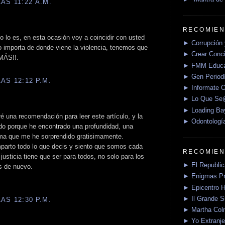
AS 11:22 A.M.
RECOMIEN
 lo es, en esta ocasión voy a coincidir con usted
► Corrupción 
No importa de donde viene la violencia, tenemos que
► Crear Conci
 MÁS!!.
► FMM Educa
► Gen Periodí
AS 12:12 P.M.
► Informate O
► Lo Que S
► Loading Ba
ré una recomendación para leer este artículo, y la
► Odontologí
do porque he encontrado una profundidad, una
tema que me he sorprendido gratisimamente.
mparto todo lo que decis y siento que somos cada
RECOMIEN
usticia tiene que ser para todos, no solo para los
► El Republica
es de nuevo.
► Enigmas P
► Epicentro H
► Il Grande 
AS 12:30 P.M.
► Martha Col
► Yo Extranje