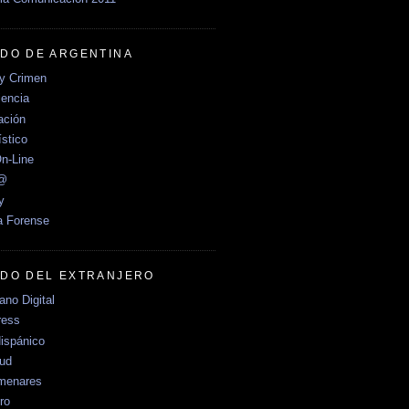
DO DE ARGENTINA
y Crimen
encia
ción
stico
n-Line
e@
y
a Forense
DO DEL EXTRANJERO
no Digital
ress
ispánico
Sud
menares
ro