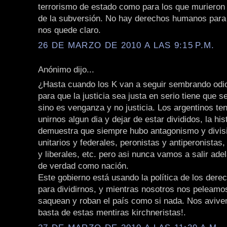
terrorismo de estado como para los que murieron 
de la subversión. No hay derechos humanos para
nos quede claro.
26 DE MARZO DE 2010 A LAS 9:15 P.M.
Anónimo dijo...
¿Hasta cuando los K van a seguir sembrando odio
para que la justicia sea justa en serio tiene que s
sino es venganza y no justicia. Los argentinos t
unirnos algun dia y dejar de estar divididos, la his
demuestra que siempre hubo antagonismo y divis
unitarios y federales, peronistas y antiperonista
y liberales, etc. pero asi nunca vamos a salir ade
de verdad como nación.
Este gobierno está usando la política de los der
para dividirnos, y mientras nosotros nos peleamos
saquean y roban el país como si nada. Nos avive
basta de estas mentiras kirchneristas!.