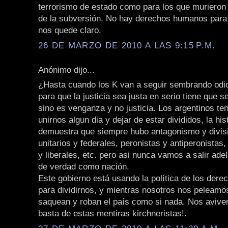
terrorismo de estado como para los que murieron 
de la subversión. No hay derechos humanos para
nos quede claro.
26 DE MARZO DE 2010 A LAS 9:15 P.M.
Anónimo dijo...
¿Hasta cuando los K van a seguir sembrando odio
para que la justicia sea justa en serio tiene que s
sino es venganza y no justicia. Los argentinos t
unirnos algun dia y dejar de estar divididos, la his
demuestra que siempre hubo antagonismo y divis
unitarios y federales, peronistas y antiperonista
y liberales, etc. pero asi nunca vamos a salir ade
de verdad como nación.
Este gobierno está usando la política de los der
para dividirnos, y mientras nosotros nos peleamos
saquean y roban el país como si nada. Nos avive
basta de estas mentiras kirchneristas!.