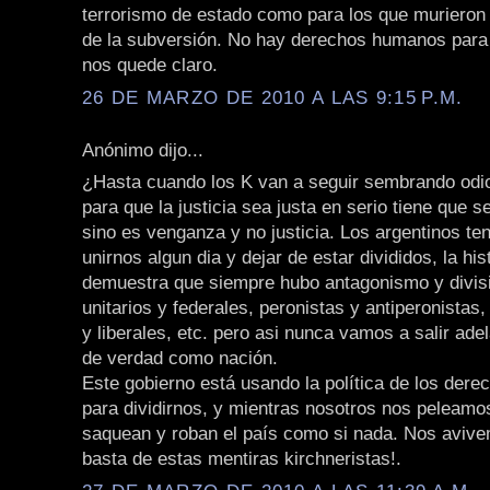
terrorismo de estado como para los que murieron 
de la subversión. No hay derechos humanos para
nos quede claro.
26 DE MARZO DE 2010 A LAS 9:15 P.M.
Anónimo dijo...
¿Hasta cuando los K van a seguir sembrando odio
para que la justicia sea justa en serio tiene que s
sino es venganza y no justicia. Los argentinos t
unirnos algun dia y dejar de estar divididos, la his
demuestra que siempre hubo antagonismo y divis
unitarios y federales, peronistas y antiperonista
y liberales, etc. pero asi nunca vamos a salir ade
de verdad como nación.
Este gobierno está usando la política de los der
para dividirnos, y mientras nosotros nos peleamos
saquean y roban el país como si nada. Nos avive
basta de estas mentiras kirchneristas!.