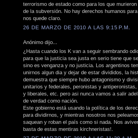
terrorismo de estado como para los que murieron 
de la subversión. No hay derechos humanos para
nos quede claro.
26 DE MARZO DE 2010 A LAS 9:15 P.M.
Anónimo dijo...
¿Hasta cuando los K van a seguir sembrando odio
para que la justicia sea justa en serio tiene que s
sino es venganza y no justicia. Los argentinos t
unirnos algun dia y dejar de estar divididos, la his
demuestra que siempre hubo antagonismo y divis
unitarios y federales, peronistas y antiperonista
y liberales, etc. pero asi nunca vamos a salir ade
de verdad como nación.
Este gobierno está usando la política de los der
para dividirnos, y mientras nosotros nos peleamos
saquean y roban el país como si nada. Nos avive
basta de estas mentiras kirchneristas!.