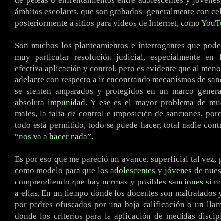
de peleas o enfrentamientos entre adolescentes y jóvenes,
ámbitos escolares, que son grabados -generalmente con cel
posteriormente a sitios para videos de Internet, como
YouT
Son muchos los planteamientos e interrogantes que pode
muy particular resolución judicial, especialmente en 
efectiva aplicación y control, pero es evidente que al men
adelante con respecto a ir encontrando mecanismos de san
se sienten amparados y protegidos en un marco genera
absoluta
impunidad
. Y ese es el mayor problema de mu
males, la falta de control e imposición de sanciones, por
todo está permitido, todo se puede hacer, total nadie cont
“
nos va a hacer nada
”.
Es por eso que me pareció un avance, superficial tal vez, 
como modelo para que los
adolescentes
y
jóvenes
de nues
comprendiendo que hay
normas
y posibles
sanciones
si n
a ellas. En un tiempo donde los docentes son maltratados 
por padres ofuscados por una baja calificación o un lla
donde los criterios para la aplicación de medidas discip