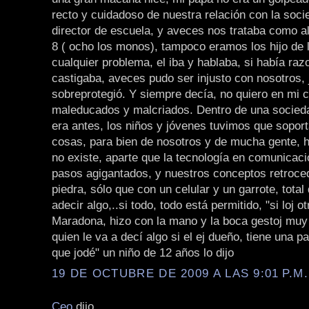
recto y cuidadoso de nuestra relación con la socie
director de escuela, y aveces nos trataba como 
8 ( ocho los monos), tampoco eramos los hijo de l
cualquier problema, el iba y hablaba, si había raz
castigaba, aveces pudo ser injusto con nosotros,
sobreprotegió. Y siempre decía, no quiero en mi 
maleducados y malcriados. Dentro de una socie
era antes, los niños y jóvenes tuvimos que sopor
cosas, para bien de nosotros y de mucha gente, 
no existe, aparte que la tecnología en comunicac
pasos agigantados, y nuestros conceptos retroce
piedra, sólo que con un celular y un garrote, tota
adecir algo,..si todo, todo está permitido, "si loj ot
Maradona, hizo con la mano y la boca gestoj muy
quien le va a decí algo si el ej dueño, tiene una pa
que jodé" un niño de 12 años lo dijo
19 DE OCTUBRE DE 2009 A LAS 9:01 P.M.
Ceo
dijo...