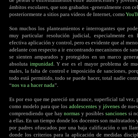
de peleas o enfrentamientos entre adolescentes y jóvenes,
ámbitos escolares, que son grabados -generalmente con cel
posteriormente a sitios para videos de Internet, como
YouT
Son muchos los planteamientos e interrogantes que pode
muy particular resolución judicial, especialmente en 
efectiva aplicación y control, pero es evidente que al men
adelante con respecto a ir encontrando mecanismos de san
se sienten amparados y protegidos en un marco genera
absoluta
impunidad
. Y ese es el mayor problema de mu
males, la falta de control e imposición de sanciones, por
todo está permitido, todo se puede hacer, total nadie cont
“
nos va a hacer nada
”.
Es por eso que me pareció un avance, superficial tal vez, 
como modelo para que los
adolescentes
y
jóvenes
de nues
comprendiendo que hay
normas
y posibles
sanciones
si n
a ellas. En un tiempo donde los docentes son maltratados 
por padres ofuscados por una baja calificación o un lla
donde los criterios para la aplicación de medidas discip