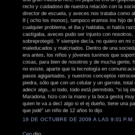
recto y cuidadoso de nuestra relación con la socie
director de escuela, y aveces nos trataba como 
8 ( ocho los monos), tampoco eramos los hijo de l
cualquier problema, el iba y hablaba, si había raz
castigaba, aveces pudo ser injusto con nosotros,
sobreprotegió. Y siempre decía, no quiero en mi 
maleducados y malcriados. Dentro de una socie
era antes, los niños y jóvenes tuvimos que sopor
cosas, para bien de nosotros y de mucha gente, 
no existe, aparte que la tecnología en comunicac
pasos agigantados, y nuestros conceptos retroce
piedra, sólo que con un celular y un garrote, tota
adecir algo,..si todo, todo está permitido, "si loj ot
Maradona, hizo con la mano y la boca gestoj muy
quien le va a decí algo si el ej dueño, tiene una pa
que jodé" un niño de 12 años lo dijo
19 DE OCTUBRE DE 2009 A LAS 9:01 P.M.
Ceo
dijo...