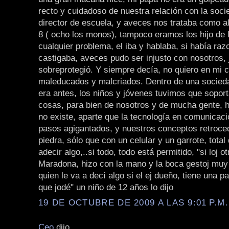
recto y cuidadoso de nuestra relación con la socie
director de escuela, y aveces nos trataba como 
8 ( ocho los monos), tampoco eramos los hijo de l
cualquier problema, el iba y hablaba, si había raz
castigaba, aveces pudo ser injusto con nosotros,
sobreprotegió. Y siempre decía, no quiero en mi 
maleducados y malcriados. Dentro de una socie
era antes, los niños y jóvenes tuvimos que sopor
cosas, para bien de nosotros y de mucha gente, 
no existe, aparte que la tecnología en comunicac
pasos agigantados, y nuestros conceptos retroce
piedra, sólo que con un celular y un garrote, tota
adecir algo,..si todo, todo está permitido, "si loj ot
Maradona, hizo con la mano y la boca gestoj muy
quien le va a decí algo si el ej dueño, tiene una pa
que jodé" un niño de 12 años lo dijo
19 DE OCTUBRE DE 2009 A LAS 9:01 P.M.
Ceo
dijo...