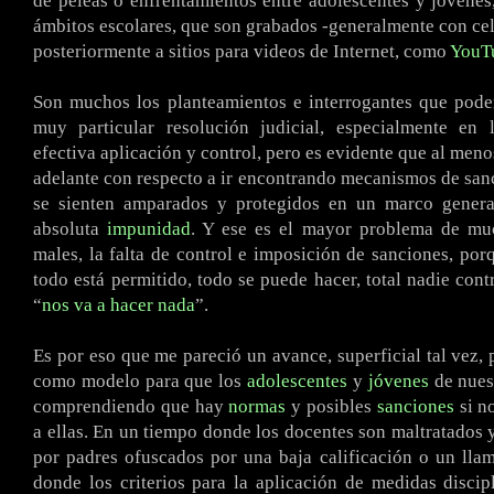
de peleas o enfrentamientos entre adolescentes y jóvenes,
ámbitos escolares, que son grabados -generalmente con cel
posteriormente a sitios para videos de Internet, como
YouT
Son muchos los planteamientos e interrogantes que pode
muy particular resolución judicial, especialmente en 
efectiva aplicación y control, pero es evidente que al men
adelante con respecto a ir encontrando mecanismos de san
se sienten amparados y protegidos en un marco genera
absoluta
impunidad
. Y ese es el mayor problema de mu
males, la falta de control e imposición de sanciones, por
todo está permitido, todo se puede hacer, total nadie cont
“
nos va a hacer nada
”.
Es por eso que me pareció un avance, superficial tal vez, 
como modelo para que los
adolescentes
y
jóvenes
de nues
comprendiendo que hay
normas
y posibles
sanciones
si n
a ellas. En un tiempo donde los docentes son maltratados 
por padres ofuscados por una baja calificación o un lla
donde los criterios para la aplicación de medidas discip