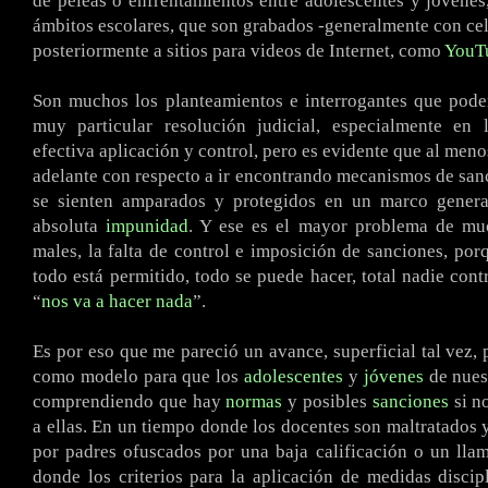
de peleas o enfrentamientos entre adolescentes y jóvenes,
ámbitos escolares, que son grabados -generalmente con cel
posteriormente a sitios para videos de Internet, como
YouT
Son muchos los planteamientos e interrogantes que pode
muy particular resolución judicial, especialmente en 
efectiva aplicación y control, pero es evidente que al men
adelante con respecto a ir encontrando mecanismos de san
se sienten amparados y protegidos en un marco genera
absoluta
impunidad
. Y ese es el mayor problema de mu
males, la falta de control e imposición de sanciones, por
todo está permitido, todo se puede hacer, total nadie cont
“
nos va a hacer nada
”.
Es por eso que me pareció un avance, superficial tal vez, 
como modelo para que los
adolescentes
y
jóvenes
de nues
comprendiendo que hay
normas
y posibles
sanciones
si n
a ellas. En un tiempo donde los docentes son maltratados 
por padres ofuscados por una baja calificación o un lla
donde los criterios para la aplicación de medidas discip