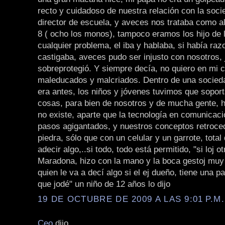
recto y cuidadoso de nuestra relación con la socie
director de escuela, y aveces nos trataba como 
8 ( ocho los monos), tampoco eramos los hijo de l
cualquier problema, el iba y hablaba, si había raz
castigaba, aveces pudo ser injusto con nosotros,
sobreprotegió. Y siempre decía, no quiero en mi 
maleducados y malcriados. Dentro de una socie
era antes, los niños y jóvenes tuvimos que sopor
cosas, para bien de nosotros y de mucha gente, 
no existe, aparte que la tecnología en comunicac
pasos agigantados, y nuestros conceptos retroce
piedra, sólo que con un celular y un garrote, tota
adecir algo,..si todo, todo está permitido, "si loj ot
Maradona, hizo con la mano y la boca gestoj muy
quien le va a decí algo si el ej dueño, tiene una pa
que jodé" un niño de 12 años lo dijo
19 DE OCTUBRE DE 2009 A LAS 9:01 P.M.
Ceo
dijo...