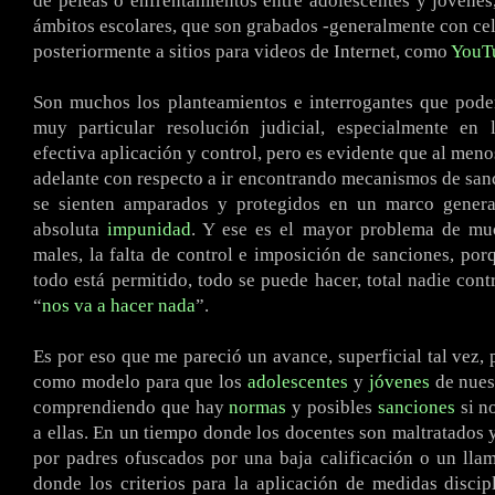
de peleas o enfrentamientos entre adolescentes y jóvenes,
ámbitos escolares, que son grabados -generalmente con cel
posteriormente a sitios para videos de Internet, como
YouT
Son muchos los planteamientos e interrogantes que pode
muy particular resolución judicial, especialmente en 
efectiva aplicación y control, pero es evidente que al men
adelante con respecto a ir encontrando mecanismos de san
se sienten amparados y protegidos en un marco genera
absoluta
impunidad
. Y ese es el mayor problema de mu
males, la falta de control e imposición de sanciones, por
todo está permitido, todo se puede hacer, total nadie cont
“
nos va a hacer nada
”.
Es por eso que me pareció un avance, superficial tal vez, 
como modelo para que los
adolescentes
y
jóvenes
de nues
comprendiendo que hay
normas
y posibles
sanciones
si n
a ellas. En un tiempo donde los docentes son maltratados 
por padres ofuscados por una baja calificación o un lla
donde los criterios para la aplicación de medidas discip