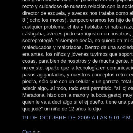
recto y cuidadoso de nuestra relación con la socie
director de escuela, y aveces nos trataba como 
8 ( ocho los monos), tampoco eramos los hijo de l
cualquier problema, el iba y hablaba, si había raz
castigaba, aveces pudo ser injusto con nosotros,
sobreprotegió. Y siempre decía, no quiero en mi 
maleducados y malcriados. Dentro de una socie
era antes, los niños y jóvenes tuvimos que sopor
cosas, para bien de nosotros y de mucha gente, 
no existe, aparte que la tecnología en comunicac
pasos agigantados, y nuestros conceptos retroce
piedra, sólo que con un celular y un garrote, tota
adecir algo,..si todo, todo está permitido, "si loj ot
Maradona, hizo con la mano y la boca gestoj muy
quien le va a decí algo si el ej dueño, tiene una pa
que jodé" un niño de 12 años lo dijo
19 DE OCTUBRE DE 2009 A LAS 9:01 P.M.
Ceo
dijo...