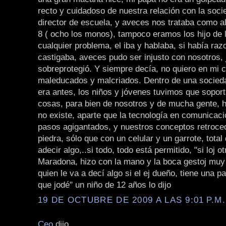
recto y cuidadoso de nuestra relación con la socie
director de escuela, y aveces nos trataba como 
8 ( ocho los monos), tampoco eramos los hijo de l
cualquier problema, el iba y hablaba, si había raz
castigaba, aveces pudo ser injusto con nosotros,
sobreprotegió. Y siempre decía, no quiero en mi 
maleducados y malcriados. Dentro de una socie
era antes, los niños y jóvenes tuvimos que sopor
cosas, para bien de nosotros y de mucha gente, 
no existe, aparte que la tecnología en comunicac
pasos agigantados, y nuestros conceptos retroce
piedra, sólo que con un celular y un garrote, tota
adecir algo,..si todo, todo está permitido, "si loj ot
Maradona, hizo con la mano y la boca gestoj muy
quien le va a decí algo si el ej dueño, tiene una pa
que jodé" un niño de 12 años lo dijo
19 DE OCTUBRE DE 2009 A LAS 9:01 P.M.
Ceo
dijo...