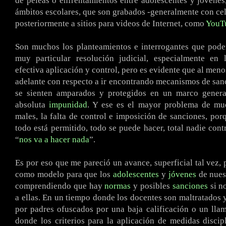
de peleas o enfrentamientos entre adolescentes y jóvenes,
ámbitos escolares, que son grabados -generalmente con cel
posteriormente a sitios para videos de Internet, como
YouT
Son muchos los planteamientos e interrogantes que pode
muy particular resolución judicial, especialmente en 
efectiva aplicación y control, pero es evidente que al men
adelante con respecto a ir encontrando mecanismos de san
se sienten amparados y protegidos en un marco genera
absoluta
impunidad
. Y ese es el mayor problema de mu
males, la falta de control e imposición de sanciones, por
todo está permitido, todo se puede hacer, total nadie cont
“
nos va a hacer nada
”.
Es por eso que me pareció un avance, superficial tal vez, 
como modelo para que los
adolescentes
y
jóvenes
de nues
comprendiendo que hay
normas
y posibles
sanciones
si n
a ellas. En un tiempo donde los docentes son maltratados 
por padres ofuscados por una baja calificación o un lla
donde los criterios para la aplicación de medidas discip