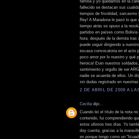
familia y yo quedamos en la cal
fallecido se destacan sus cuali
tiempos de frivolidad, sarcasmo 
Rey! A Maradona le pasó lo que a
tiempo atrás se opuso a la resol
partidos en países como Bolivia de
hora, después de la derrota tras
puede seguir dirigiendo a nuestr
escasa convocatoria en el acto p
poco amor por lo nuestro y qué p
heroica! Eran nuestros soldados,
sentimiento y orgullo de ser AR
nadie se acuerda de ellos. Un d
sin dudas registrado en nuestras
2 DE ABRIL DE 2009 A LAS
Cecilia
dijo...
Cuando leí el título de la nota no
contenido, fui comprendiendo qu
estos ultimos tres días. Yo tam
doy cuenta, gracias a la maravil
es porque tengo como un "licuado