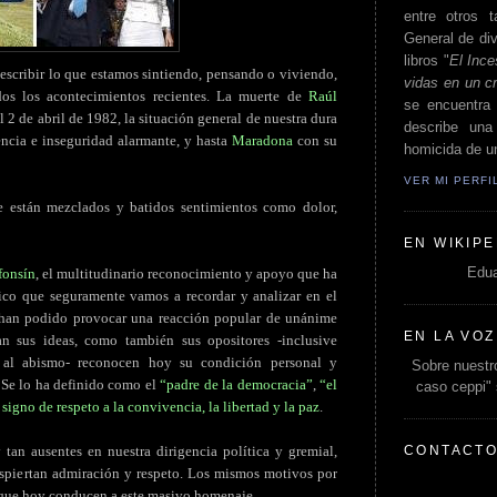
entre otros t
General de div
libros "
El Ince
escribir lo que estamos sintiendo, pensando o viviendo,
vidas en un c
s los acontecimientos recientes. La muerte de
Raúl
se encuentra 
l 2 de abril de 1982, la situación general de nuestra dura
describe un
lencia e inseguridad alarmante, y hasta
Maradona
con su
homicida de un
VER MI PERF
 están mezclados y batidos sentimientos como dolor,
EN WIKIPE
Edua
fonsín
, el multitudinario reconocimiento y apoyo que ha
ico que seguramente vamos a recordar y analizar en el
s han podido provocar una reacción popular de unánime
EN LA VOZ
n sus ideas, como también sus opositores -inclusive
 al abismo- reconocen hoy su condición personal y
Sobre nuestro
. Se lo ha definido como el
“padre de la democracia”
,
“el
caso ceppi"
n
signo de respeto a la convivencia, la libertad y la paz
.
CONTACT
 tan ausentes en nuestra dirigencia política y gremial,
espiertan admiración y respeto. Los mismos motivos por
que hoy conducen a este masivo homenaje.