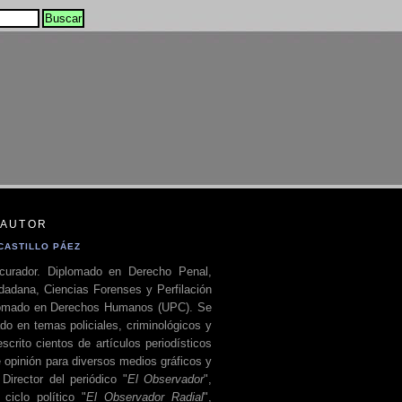
 AUTOR
CASTILLO PÁEZ
curador. Diplomado en Derecho Penal,
dadana, Ciencias Forenses y Perfilación
plomado en Derechos Humanos (UPC). Se
do en temas policiales, criminológicos y
escrito cientos de artículos periodísticos
 opinión para diversos medios gráficos y
 Director del periódico "
El Observador
",
ciclo político "
El Observador Radial
",