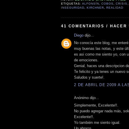
ETIQUETAS:
ALFONSÍN
,
COBOS
,
CRISIS
INSEGURIDAD
,
KIRCHNER
,
REALIDAD
41 COMENTARIOS / HACER
Diego
dijo...
No conocía este blog, me enteré
muy buenas las notas, y este últ
es asi como me siento yo, con 
de emociones.
Genial, haces una descripcion de
Te felicito y ya tenes un nuevo s
Saludos y suerte!.
2 DE ABRIL DE 2009 A LAS
Anónimo dijo...
Simplemente, Excelente!!.
No puedo agregar nada más, sol
Excelente!!.
Yo también me siento igual.
Un abrazo.