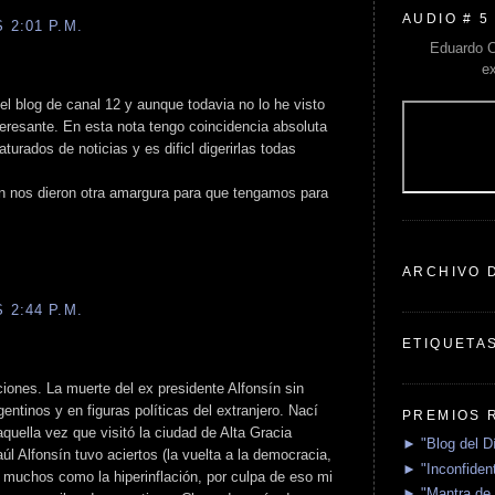
AUDIO # 5
 2:01 P.M.
Eduardo C
e
el blog de canal 12 y aunque todavia no lo he visto
teresante. En esta nota tengo coincidencia absoluta
rados de noticias y es dificl digerirlas todas
ón nos dieron otra amargura para que tengamos para
ARCHIVO 
 2:44 P.M.
ETIQUETA
iones. La muerte del ex presidente Alfonsín sin
ntinos y en figuras políticas del extranjero. Nací
PREMIOS 
uella vez que visitó la ciudad de Alta Gracia
► "Blog del D
l Alfonsín tuvo aciertos (la vuelta a la democracia,
► "Inconfident
on muchos como la hiperinflación, por culpa de eso mi
► "Mantra de 