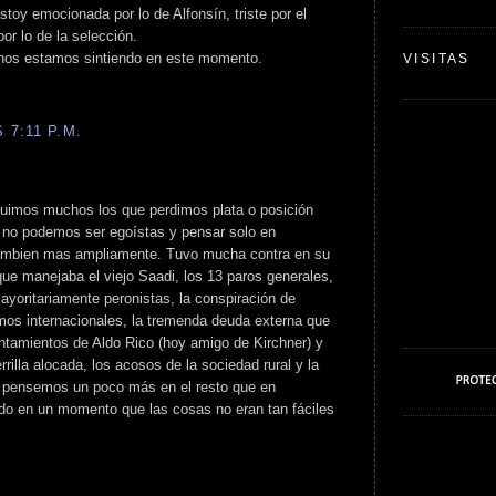
toy emocionada por lo de Alfonsín, triste por el
or lo de la selección.
chos estamos sintiendo en este momento.
VISITAS
 7:11 P.M.
 fuimos muchos los que perdimos plata o posición
o no podemos ser egoístas y pensar solo en
ambien mas ampliamente. Tuvo mucha contra en su
que manejaba el viejo Saadi, los 13 paros generales,
ayoritariamente peronistas, la conspiración de
os internacionales, la tremenda deuda externa que
vantamientos de Aldo Rico (hoy amigo de Kirchner) y
rrilla alocada, los acosos de la sociedad rural y la
que pensemos un poco más en el resto que en
udo en un momento que las cosas no eran tan fáciles