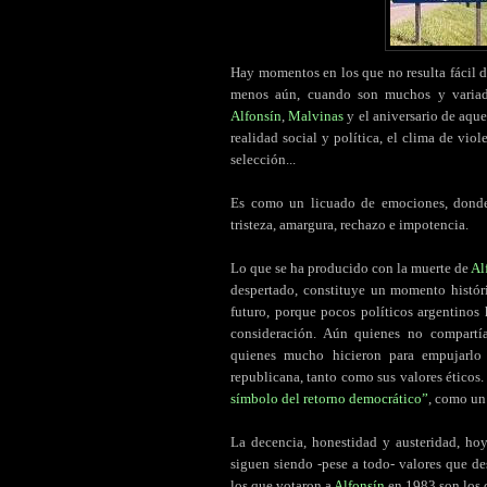
Hay momentos en los que no resulta fácil d
menos aún, cuando son muchos y variado
Alfonsín
,
Malvinas
y el aniversario de aque
realidad social y política, el clima de vio
selección...
Es como un licuado de emociones, donde
tristeza, amargura, rechazo e impotencia.
Lo que se ha producido con la muerte de
Al
despertado, constituye un momento histór
futuro, porque pocos políticos argentino
consideración. Aún quienes no compartía
quienes mucho hicieron para empujarlo
republicana, tanto como sus valores éticos
símbolo del retorno democrático”
, como u
La decencia, honestidad y austeridad, hoy
siguen siendo -pese a todo- valores que d
los que votaron a
Alfonsín
en 1983 son los 