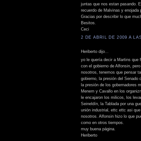
juntas que nos estan pasando. Es
recuerdo de Malvinas y enojada p
Gracias por describir lo que mu
Besitos.
Ceci
2 DE ABRIL DE 2009 A LAS
Heriberto dijo...
yo le quería decir a Martins que
con el gobierno de Alfonsin, per
nosotros, tenemos que pensar t
gobierno, la presión del Senado 
la presión de los gobernadores m
Menem y Cavallo en los organizm
le encajaron los milicos, los le
Seineldín, la Tablada por una gue
unión industrial, ettc ettc asi 
nosotros. Alfonsin hizo lo que p
como en otros tiempos.
muy buena página.
Heriberto