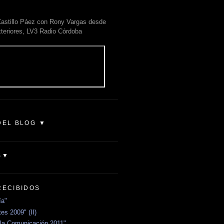
astillo Páez con Rony Vargas desde
xteriores, LV3 Radio Córdoba
DEL BLOG ▼
S▼
RECIBIDOS
ía"
es 2009" (II)
la Comunicación 2011"