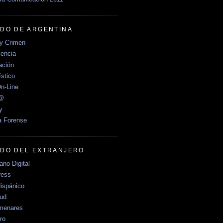
DO DE ARGENTINA
y Crimen
encia
ción
stico
n-Line
e@
y
a Forense
DO DEL EXTRANJERO
no Digital
ress
ispánico
Sud
menares
ro