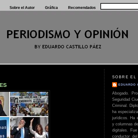
Sobre el Autor
Gráfica
Recomendados
SOBRE EL
ES
EDUARDO 
Abogado. Pro
Seguridad Ciu
Criminal. Di
ha especializa
jurídicos. Ha 
y columnas de
digitales. Fue
conductor del 