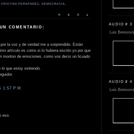
,
CRISTINA FERNÁNDEZ
,
DEMOCRACIA
,
AUDIO # 3
 UN COMENTARIO:
Luis Beresovs
 por la voz y de verdad me a sorprendido. Están
imo artículo es como si lo hubiera escrito yo por que
un monton de emociones, como vos decis un licuado
 lo que estoy sintiendo.
eguidor.
AUDIO # 4
 1:57 P.M.
Luis Beresovs
o eso.