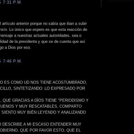
 7:31 P.M.
 artículo anterior porque no sabía que iban a subir
nsín. Lo único que espero es que esta reacción de
mensaje a nuestras actuales autoridades, sea o
lidad de la presidenta y que se de cuenta que asi
go a Dios por eso.
 7:46 P.M.
IO ES COMO UD NOS TIENE ACOSTUMBRADO,
CILLO, SINTETIZANDO: LO EXPRESADO POR
, QUE GRACIAS A DÍOS TIENE "PERIODISMO Y
 BUENOS Y MUY RESCATABLES, COMPARTO
E SIENTO MUY BIÉN LEYENDO Y ANALIZANDO
LO DESCRIBE A MI ESCASO ENTENDER MUY
GOBIERNO, QUE POR FAVOR ESTO, QUE EL