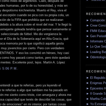
le como miles de argentinos. Claro, después de
dades humanas, por lo de su honestidad, y más en
y despotismo kirchnerista. Muerto el Rey, viva el
RECOMIEN
l escorpión cuando se pica con su propia cola, un
ución de la FIFA que prohibía que se realizaran
► Corrupción 
bido a la altura sobre el nivel del mar. Y le llegó la
► Crear Conci
 semejante goleada tendría que pensar seriamente si
► FMM Educa
o seleccionado de fútbol. Me dio vergüenza la
► Gen Periodí
or el Día de la Soberanía aquí en Alta Gracia, qué
► Informate O
oca memoria por lo que significó aquella gesta
► Lo Que S
 muy jovencitos por cierto. Pero con verdadero
► Loading Ba
GENTINOS. Y eso los convirtió en héroes, hoy casi
► Odontologí
ía como hoy pasará como tantos, pero éste quedará
 mentes. Excelente post, lejos. Martín A. López
 5:06 P.M.
RECOMIEN
► El Republica
► Enigmas P
 entendí a que te referías, pero ya leyendo el
► Epicentro H
e te referías a algo que tambien me ha pasado en
► Il Grande 
bién me siento como triste, con amargura y ahora me
► Martha Col
losa capacidad que tenés de describir las cosas, que
► Yo Extranje
 de emociones" en mi interior, por tantas cosas