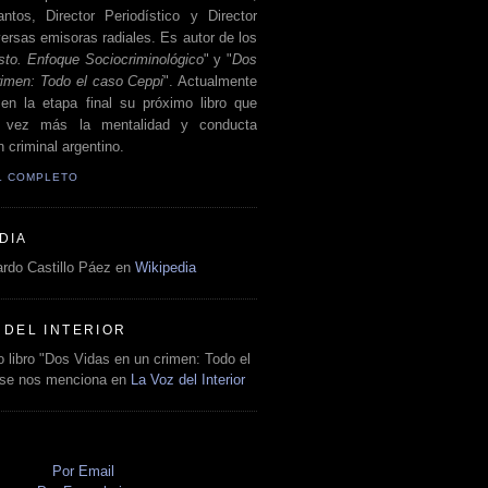
antos, Director Periodístico y Director
ersas emisoras radiales. Es autor de los
sto. Enfoque Sociocriminológico
" y "
Dos
rimen: Todo el caso Ceppi
". Actualmente
en la etapa final su próximo libro que
a vez más la mentalidad y conducta
 criminal argentino.
IL COMPLETO
DIA
rdo Castillo Páez en
Wikipedia
 DEL INTERIOR
 libro "Dos Vidas en un crimen: Todo el
 se nos menciona en
La Voz del Interior
O
Por Email