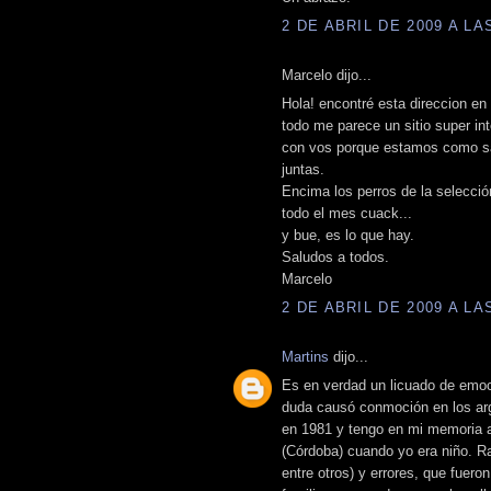
2 DE ABRIL DE 2009 A LAS
Marcelo dijo...
Hola! encontré esta direccion en 
todo me parece un sitio super in
con vos porque estamos como satu
juntas.
Encima los perros de la selecci
todo el mes cuack...
y bue, es lo que hay.
Saludos a todos.
Marcelo
2 DE ABRIL DE 2009 A LAS
Martins
dijo...
Es en verdad un licuado de emoc
duda causó conmoción en los arge
en 1981 y tengo en mi memoria aq
(Córdoba) cuando yo era niño. Raú
entre otros) y errores, que fuer