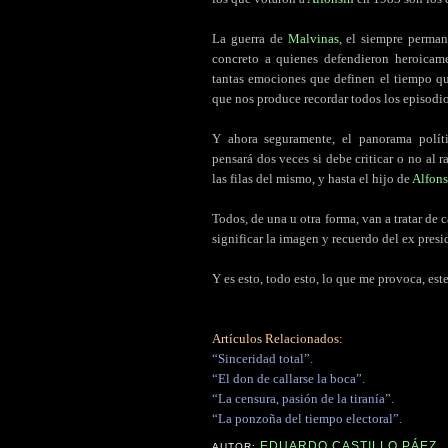
La guerra de
Malvinas
, el siempre perman
concreto a quienes defendieron heroicamen
tantas emociones que definen el tiempo que
que nos produce recordar todos los episodio
Y ahora seguramente, el panorama polít
pensará dos veces si debe criticar o no al 
las filas del mismo, y hasta el hijo de
Alfons
Todos, de una u otra forma, van a tratar de
significar la imagen y recuerdo del ex presi
Y es esto, todo esto, lo que me provoca, es
Artículos Relacionados:
“Sinceridad total”.
“El don de callarse la boca”.
“La censura, pasión de la tiranía”.
“La ponzoña del tiempo electoral”.
EDUARDO CASTILLO PÁEZ
AUTOR: