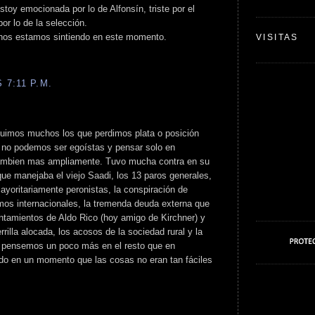
toy emocionada por lo de Alfonsín, triste por el
or lo de la selección.
chos estamos sintiendo en este momento.
VISITAS
 7:11 P.M.
 fuimos muchos los que perdimos plata o posición
o no podemos ser egoístas y pensar solo en
ambien mas ampliamente. Tuvo mucha contra en su
que manejaba el viejo Saadi, los 13 paros generales,
ayoritariamente peronistas, la conspiración de
os internacionales, la tremenda deuda externa que
vantamientos de Aldo Rico (hoy amigo de Kirchner) y
rrilla alocada, los acosos de la sociedad rural y la
que pensemos un poco más en el resto que en
udo en un momento que las cosas no eran tan fáciles