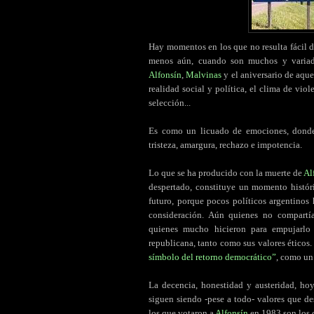
Hay momentos en los que no resulta fácil d
menos aún, cuando son muchos y variado
Alfonsín
,
Malvinas
y el aniversario de aque
realidad social y política, el clima de vio
selección...
Es como un licuado de emociones, donde
tristeza, amargura, rechazo e impotencia.
Lo que se ha producido con la muerte de
Al
despertado, constituye un momento histór
futuro, porque pocos políticos argentino
consideración. Aún quienes no compartía
quienes mucho hicieron para empujarlo
republicana, tanto como sus valores éticos
símbolo del retorno democrático”
, como u
La decencia, honestidad y austeridad, hoy
siguen siendo -pese a todo- valores que d
los que votaron a
Alfonsín
en 1983 son los 