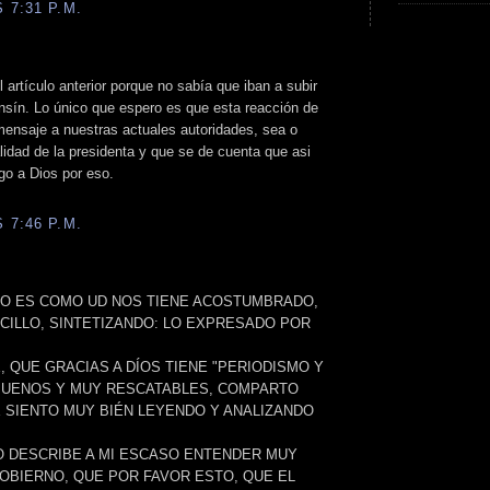
 7:31 P.M.
 artículo anterior porque no sabía que iban a subir
nsín. Lo único que espero es que esta reacción de
mensaje a nuestras actuales autoridades, sea o
lidad de la presidenta y que se de cuenta que asi
go a Dios por eso.
 7:46 P.M.
IO ES COMO UD NOS TIENE ACOSTUMBRADO,
CILLO, SINTETIZANDO: LO EXPRESADO POR
, QUE GRACIAS A DÍOS TIENE "PERIODISMO Y
 BUENOS Y MUY RESCATABLES, COMPARTO
E SIENTO MUY BIÉN LEYENDO Y ANALIZANDO
LO DESCRIBE A MI ESCASO ENTENDER MUY
GOBIERNO, QUE POR FAVOR ESTO, QUE EL