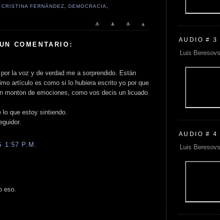
,
CRISTINA FERNÁNDEZ
,
DEMOCRACIA
,
AUDIO # 3
 UN COMENTARIO:
Luis Beresovs
 por la voz y de verdad me a sorprendido. Están
imo artículo es como si lo hubiera escrito yo por que
un monton de emociones, como vos decis un licuado
 lo que estoy sintiendo.
eguidor.
AUDIO # 4
 1:57 P.M.
Luis Beresovs
o eso.