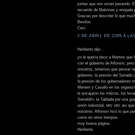
juntas que nos estan pasando. Es
recuerdo de Malvinas y enojada p
Gracias por describir lo que mu
Besitos.
Ceci
2 DE ABRIL DE 2009 A LAS
Heriberto dijo...
yo le quería decir a Martins que
con el gobierno de Alfonsin, per
nosotros, tenemos que pensar t
gobierno, la presión del Senado 
la presión de los gobernadores m
Menem y Cavallo en los organizm
le encajaron los milicos, los le
Seineldín, la Tablada por una gue
unión industrial, ettc ettc asi 
nosotros. Alfonsin hizo lo que p
como en otros tiempos.
muy buena página.
Heriberto