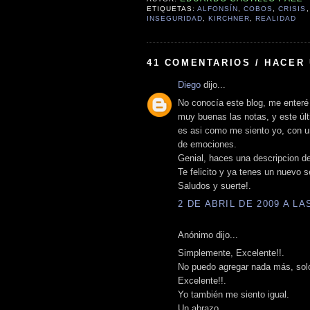
ETIQUETAS:
ALFONSÍN
,
COBOS
,
CRISIS
INSEGURIDAD
,
KIRCHNER
,
REALIDAD
41 COMENTARIOS / HACER
Diego
dijo...
No conocía este blog, me enteré
muy buenas las notas, y este últ
es asi como me siento yo, con 
de emociones.
Genial, haces una descripcion de
Te felicito y ya tenes un nuevo s
Saludos y suerte!.
2 DE ABRIL DE 2009 A LAS
Anónimo dijo...
Simplemente, Excelente!!.
No puedo agregar nada más, sol
Excelente!!.
Yo también me siento igual.
Un abrazo.