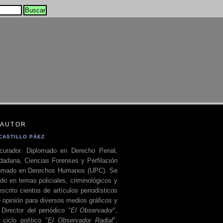
 AUTOR
CASTILLO PÁEZ
curador. Diplomado en Derecho Penal,
dadana, Ciencias Forenses y Perfilación
plomado en Derechos Humanos (UPC). Se
do en temas policiales, criminológicos y
escrito cientos de artículos periodísticos
 opinión para diversos medios gráficos y
 Director del periódico "
El Observador
",
ciclo político "
El Observador Radial
",