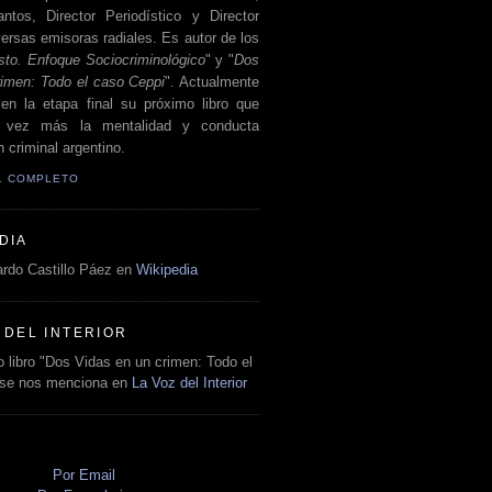
antos, Director Periodístico y Director
ersas emisoras radiales. Es autor de los
sto. Enfoque Sociocriminológico
" y "
Dos
rimen: Todo el caso Ceppi
". Actualmente
en la etapa final su próximo libro que
a vez más la mentalidad y conducta
 criminal argentino.
IL COMPLETO
DIA
rdo Castillo Páez en
Wikipedia
 DEL INTERIOR
 libro "Dos Vidas en un crimen: Todo el
 se nos menciona en
La Voz del Interior
O
Por Email