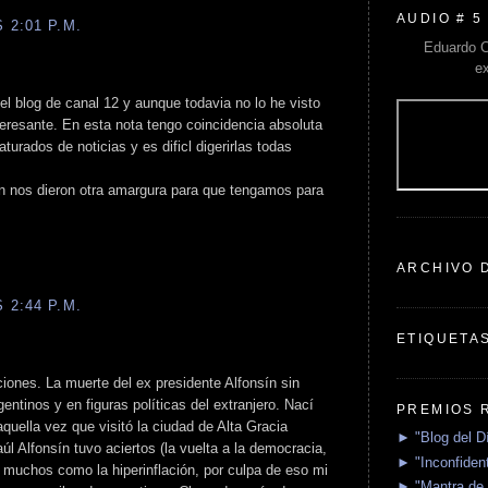
AUDIO # 5
 2:01 P.M.
Eduardo C
e
el blog de canal 12 y aunque todavia no lo he visto
teresante. En esta nota tengo coincidencia absoluta
rados de noticias y es dificl digerirlas todas
ón nos dieron otra amargura para que tengamos para
ARCHIVO 
 2:44 P.M.
ETIQUETA
iones. La muerte del ex presidente Alfonsín sin
ntinos y en figuras políticas del extranjero. Nací
PREMIOS 
uella vez que visitó la ciudad de Alta Gracia
► "Blog del D
l Alfonsín tuvo aciertos (la vuelta a la democracia,
► "Inconfident
on muchos como la hiperinflación, por culpa de eso mi
► "Mantra de 