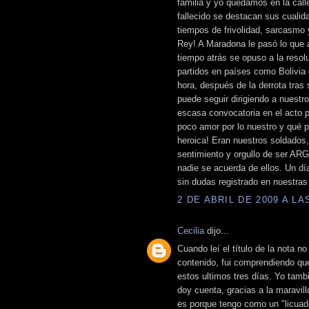
familia y yo quedamos en la cal
fallecido se destacan sus cuali
tiempos de frivolidad, sarcasmo 
Rey! A Maradona le pasó lo que a
tiempo atrás se opuso a la resol
partidos en países como Bolivia de
hora, después de la derrota tras
puede seguir dirigiendo a nuestr
escasa convocatoria en el acto p
poco amor por lo nuestro y qué p
heroica! Eran nuestros soldados,
sentimiento y orgullo de ser AR
nadie se acuerda de ellos. Un d
sin dudas registrado en nuestras
2 DE ABRIL DE 2009 A LAS
Cecilia
dijo...
Cuando leí el título de la nota no
contenido, fui comprendiendo qu
estos ultimos tres días. Yo tam
doy cuenta, gracias a la maravil
es porque tengo como un "licuado