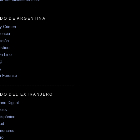
DO DE ARGENTINA
y Crimen
encia
ción
stico
n-Line
e@
y
a Forense
DO DEL EXTRANJERO
no Digital
ress
ispánico
Sud
menares
ro