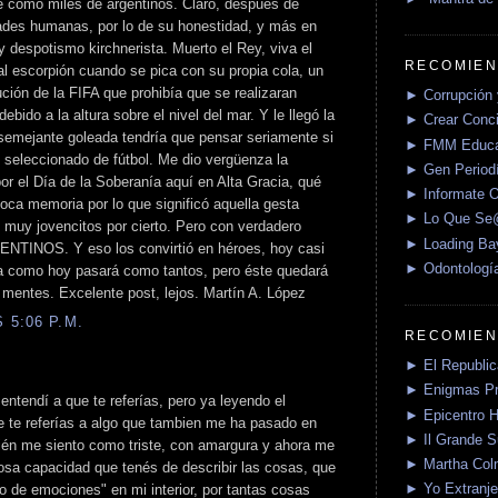
le como miles de argentinos. Claro, después de
dades humanas, por lo de su honestidad, y más en
y despotismo kirchnerista. Muerto el Rey, viva el
RECOMIEN
l escorpión cuando se pica con su propia cola, un
ución de la FIFA que prohibía que se realizaran
► Corrupción 
bido a la altura sobre el nivel del mar. Y le llegó la
► Crear Conci
 semejante goleada tendría que pensar seriamente si
► FMM Educa
o seleccionado de fútbol. Me dio vergüenza la
► Gen Periodí
or el Día de la Soberanía aquí en Alta Gracia, qué
► Informate O
oca memoria por lo que significó aquella gesta
► Lo Que S
 muy jovencitos por cierto. Pero con verdadero
► Loading Ba
GENTINOS. Y eso los convirtió en héroes, hoy casi
► Odontologí
ía como hoy pasará como tantos, pero éste quedará
 mentes. Excelente post, lejos. Martín A. López
 5:06 P.M.
RECOMIEN
► El Republica
► Enigmas P
 entendí a que te referías, pero ya leyendo el
► Epicentro H
e te referías a algo que tambien me ha pasado en
► Il Grande 
bién me siento como triste, con amargura y ahora me
► Martha Col
losa capacidad que tenés de describir las cosas, que
► Yo Extranje
 de emociones" en mi interior, por tantas cosas