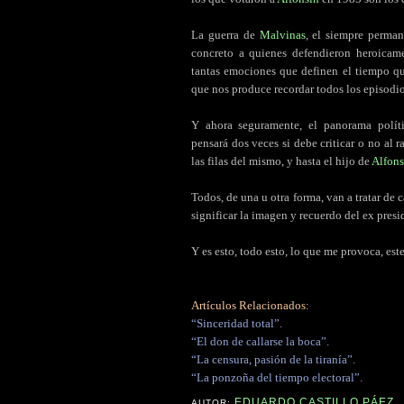
La guerra de
Malvinas
, el siempre perman
concreto a quienes defendieron heroicamen
tantas emociones que definen el tiempo que
que nos produce recordar todos los episodio
Y ahora seguramente, el panorama polít
pensará dos veces si debe criticar o no al 
las filas del mismo, y hasta el hijo de
Alfons
Todos, de una u otra forma, van a tratar de
significar la imagen y recuerdo del ex presi
Y es esto, todo esto, lo que me provoca, es
Artículos Relacionados:
“Sinceridad total”.
“El don de callarse la boca”.
“La censura, pasión de la tiranía”.
“La ponzoña del tiempo electoral”.
EDUARDO CASTILLO PÁEZ
AUTOR: