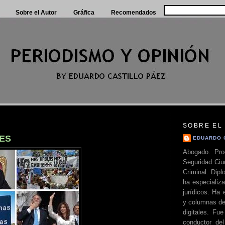
Sobre el Autor
Gráfica
Recomendados
SOBRE EL
ES
EDUARDO 
Abogado. Pro
Seguridad Ciu
Criminal. Di
ha especializa
jurídicos. Ha 
y columnas de
digitales. Fue
conductor del 