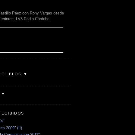
astillo Páez con Rony Vargas desde
xteriores, LV3 Radio Córdoba
DEL BLOG ▼
S▼
RECIBIDOS
ía"
es 2009" (II)
la Comunicación 2011"