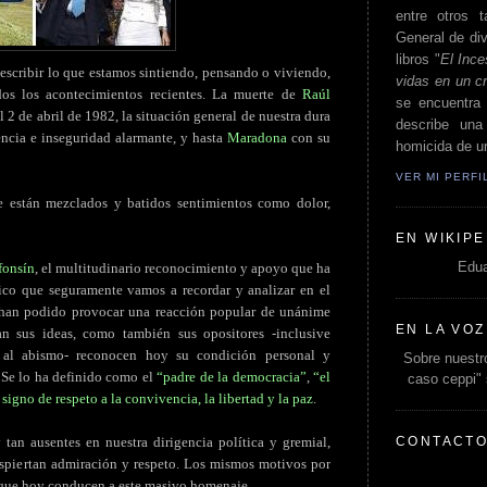
entre otros t
General de div
libros "
El Ince
escribir lo que estamos sintiendo, pensando o viviendo,
vidas en un c
s los acontecimientos recientes. La muerte de
Raúl
se encuentra 
l 2 de abril de 1982, la situación general de nuestra dura
describe un
lencia e inseguridad alarmante, y hasta
Maradona
con su
homicida de un
VER MI PERF
 están mezclados y batidos sentimientos como dolor,
EN WIKIPE
Edua
fonsín
, el multitudinario reconocimiento y apoyo que ha
ico que seguramente vamos a recordar y analizar en el
s han podido provocar una reacción popular de unánime
EN LA VOZ
n sus ideas, como también sus opositores -inclusive
 al abismo- reconocen hoy su condición personal y
Sobre nuestro
. Se lo ha definido como el
“padre de la democracia”
,
“el
caso ceppi"
n
signo de respeto a la convivencia, la libertad y la paz
.
CONTACT
 tan ausentes en nuestra dirigencia política y gremial,
espiertan admiración y respeto. Los mismos motivos por
que hoy conducen a este masivo homenaje.