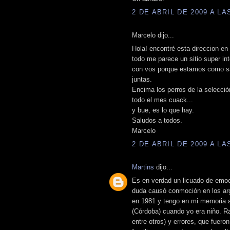
2 DE ABRIL DE 2009 A LAS
Marcelo dijo...
Hola! encontré esta direccion en 
todo me parece un sitio super in
con vos porque estamos como satu
juntas.
Encima los perros de la selecci
todo el mes cuack...
y bue, es lo que hay.
Saludos a todos.
Marcelo
2 DE ABRIL DE 2009 A LAS
Martins
dijo...
Es en verdad un licuado de emoc
duda causó conmoción en los arge
en 1981 y tengo en mi memoria aq
(Córdoba) cuando yo era niño. Raú
entre otros) y errores, que fuer