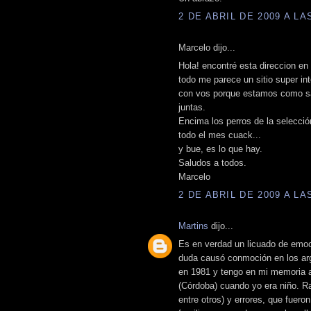
2 DE ABRIL DE 2009 A LAS
Marcelo dijo...
Hola! encontré esta direccion en 
todo me parece un sitio super in
con vos porque estamos como satu
juntas.
Encima los perros de la selecci
todo el mes cuack...
y bue, es lo que hay.
Saludos a todos.
Marcelo
2 DE ABRIL DE 2009 A LAS
Martins
dijo...
Es en verdad un licuado de emoc
duda causó conmoción en los arge
en 1981 y tengo en mi memoria aq
(Córdoba) cuando yo era niño. Raú
entre otros) y errores, que fuer