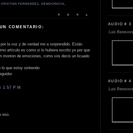
,
CRISTINA FERNÁNDEZ
,
DEMOCRACIA
,
AUDIO # 3
 UN COMENTARIO:
Luis Beresovs
 por la voz y de verdad me a sorprendido. Están
imo artículo es como si lo hubiera escrito yo por que
un monton de emociones, como vos decis un licuado
 lo que estoy sintiendo.
eguidor.
AUDIO # 4
 1:57 P.M.
Luis Beresovs
o eso.