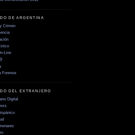
DO DE ARGENTINA
y Crimen
encia
ción
stico
n-Line
e@
y
a Forense
DO DEL EXTRANJERO
no Digital
ress
ispánico
Sud
menares
ro