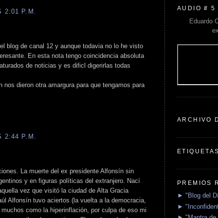
AUDIO # 5
 2:01 P.M.
Eduardo C
e
el blog de canal 12 y aunque todavia no lo he visto
teresante. En esta nota tengo coincidencia absoluta
rados de noticias y es dificl digerirlas todas
ón nos dieron otra amargura para que tengamos para
ARCHIVO 
 2:44 P.M.
ETIQUETA
iones. La muerte del ex presidente Alfonsín sin
ntinos y en figuras políticas del extranjero. Nací
PREMIOS 
uella vez que visitó la ciudad de Alta Gracia
► "Blog del D
l Alfonsín tuvo aciertos (la vuelta a la democracia,
► "Inconfident
on muchos como la hiperinflación, por culpa de eso mi
► "Mantra de 