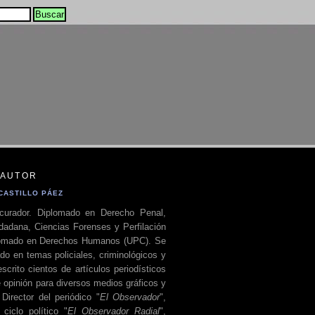
 AUTOR
CASTILLO PÁEZ
curador. Diplomado en Derecho Penal,
dadana, Ciencias Forenses y Perfilación
plomado en Derechos Humanos (UPC). Se
do en temas policiales, criminológicos y
escrito cientos de artículos periodísticos
 opinión para diversos medios gráficos y
 Director del periódico "
El Observador
",
ciclo político "
El Observador Radial
",