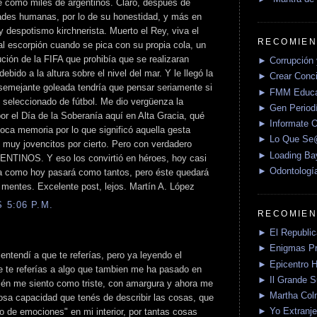
le como miles de argentinos. Claro, después de
dades humanas, por lo de su honestidad, y más en
y despotismo kirchnerista. Muerto el Rey, viva el
RECOMIEN
l escorpión cuando se pica con su propia cola, un
ución de la FIFA que prohibía que se realizaran
► Corrupción 
bido a la altura sobre el nivel del mar. Y le llegó la
► Crear Conci
 semejante goleada tendría que pensar seriamente si
► FMM Educa
o seleccionado de fútbol. Me dio vergüenza la
► Gen Periodí
or el Día de la Soberanía aquí en Alta Gracia, qué
► Informate O
oca memoria por lo que significó aquella gesta
► Lo Que S
 muy jovencitos por cierto. Pero con verdadero
► Loading Ba
GENTINOS. Y eso los convirtió en héroes, hoy casi
► Odontologí
ía como hoy pasará como tantos, pero éste quedará
 mentes. Excelente post, lejos. Martín A. López
 5:06 P.M.
RECOMIEN
► El Republica
► Enigmas P
 entendí a que te referías, pero ya leyendo el
► Epicentro H
e te referías a algo que tambien me ha pasado en
► Il Grande 
bién me siento como triste, con amargura y ahora me
► Martha Col
losa capacidad que tenés de describir las cosas, que
► Yo Extranje
 de emociones" en mi interior, por tantas cosas