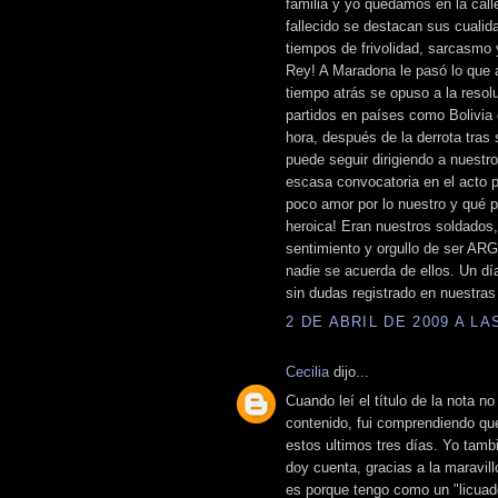
familia y yo quedamos en la cal
fallecido se destacan sus cuali
tiempos de frivolidad, sarcasmo 
Rey! A Maradona le pasó lo que a
tiempo atrás se opuso a la resol
partidos en países como Bolivia de
hora, después de la derrota tras
puede seguir dirigiendo a nuestr
escasa convocatoria en el acto p
poco amor por lo nuestro y qué p
heroica! Eran nuestros soldados,
sentimiento y orgullo de ser AR
nadie se acuerda de ellos. Un d
sin dudas registrado en nuestras
2 DE ABRIL DE 2009 A LAS
Cecilia
dijo...
Cuando leí el título de la nota no
contenido, fui comprendiendo qu
estos ultimos tres días. Yo tam
doy cuenta, gracias a la maravil
es porque tengo como un "licuado