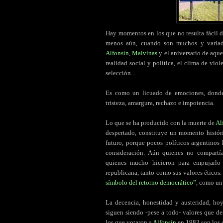
Hay momentos en los que no resulta fácil d
menos aún, cuando son muchos y variado
Alfonsín
,
Malvinas
y el aniversario de aque
realidad social y política, el clima de vio
selección...
Es como un licuado de emociones, donde
tristeza, amargura, rechazo e impotencia.
Lo que se ha producido con la muerte de
Al
despertado, constituye un momento histór
futuro, porque pocos políticos argentino
consideración. Aún quienes no compartía
quienes mucho hicieron para empujarlo
republicana, tanto como sus valores éticos
símbolo del retorno democrático”
, como u
La decencia, honestidad y austeridad, hoy
siguen siendo -pese a todo- valores que d
los que votaron a
Alfonsín
en 1983 son los 