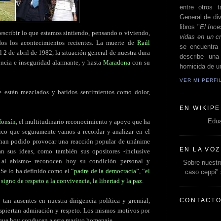
entre otros t
General de div
libros "
El Ince
escribir lo que estamos sintiendo, pensando o viviendo,
vidas en un c
s los acontecimientos recientes. La muerte de
Raúl
se encuentra 
l 2 de abril de 1982, la situación general de nuestra dura
describe un
lencia e inseguridad alarmante, y hasta
Maradona
con su
homicida de un
VER MI PERF
 están mezclados y batidos sentimientos como dolor,
EN WIKIPE
Edua
fonsín
, el multitudinario reconocimiento y apoyo que ha
ico que seguramente vamos a recordar y analizar en el
s han podido provocar una reacción popular de unánime
EN LA VOZ
n sus ideas, como también sus opositores -inclusive
 al abismo- reconocen hoy su condición personal y
Sobre nuestro
. Se lo ha definido como el
“padre de la democracia”
,
“el
caso ceppi"
n
signo de respeto a la convivencia, la libertad y la paz
.
CONTACT
 tan ausentes en nuestra dirigencia política y gremial,
espiertan admiración y respeto. Los mismos motivos por
que hoy conducen a este masivo homenaje.