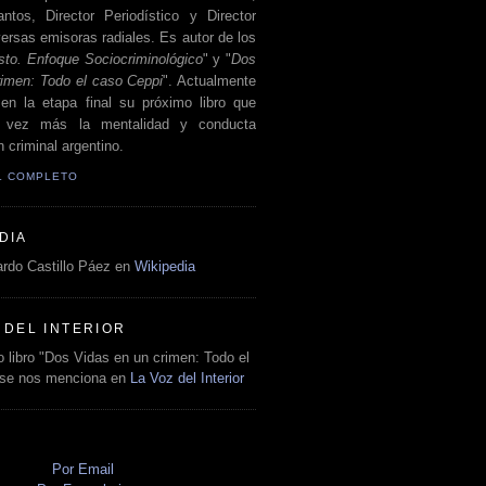
antos, Director Periodístico y Director
ersas emisoras radiales. Es autor de los
sto. Enfoque Sociocriminológico
" y "
Dos
rimen: Todo el caso Ceppi
". Actualmente
en la etapa final su próximo libro que
a vez más la mentalidad y conducta
 criminal argentino.
IL COMPLETO
DIA
rdo Castillo Páez en
Wikipedia
 DEL INTERIOR
 libro "Dos Vidas en un crimen: Todo el
 se nos menciona en
La Voz del Interior
O
Por Email