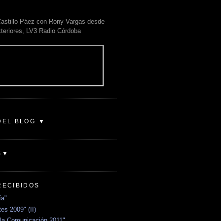
astillo Páez con Rony Vargas desde
xteriores, LV3 Radio Córdoba
DEL BLOG ▼
S▼
RECIBIDOS
ía"
es 2009" (II)
la Comunicación 2011"