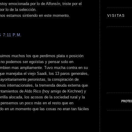
toy emocionada por lo de Alfonsín, triste por el
or lo de la selección.
chos estamos sintiendo en este momento.
VISITAS
 7:11 P.M.
 fuimos muchos los que perdimos plata o posición
o no podemos ser egoístas y pensar solo en
ambien mas ampliamente. Tuvo mucha contra en su
que manejaba el viejo Saadi, los 13 paros generales,
ayoritariamente peronistas, la conspiración de
os internacionales, la tremenda deuda externa que
vantamientos de Aldo Rico (hoy amigo de Kirchner) y
rrilla alocada, los acosos de la sociedad rural y la
que pensemos un poco más en el resto que en
udo en un momento que las cosas no eran tan fáciles