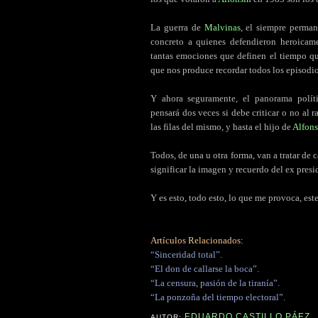
La guerra de
Malvinas
, el siempre perman
concreto a quienes defendieron heroicamen
tantas emociones que definen el tiempo que
que nos produce recordar todos los episodio
Y ahora seguramente, el panorama polít
pensará dos veces si debe criticar o no al 
las filas del mismo, y hasta el hijo de
Alfons
Todos, de una u otra forma, van a tratar de
significar la imagen y recuerdo del ex presi
Y es esto, todo esto, lo que me provoca, es
Artículos Relacionados:
“Sinceridad total”.
“El don de callarse la boca”.
“La censura, pasión de la tiranía”.
“La ponzoña del tiempo electoral”.
EDUARDO CASTILLO PÁEZ
AUTOR: