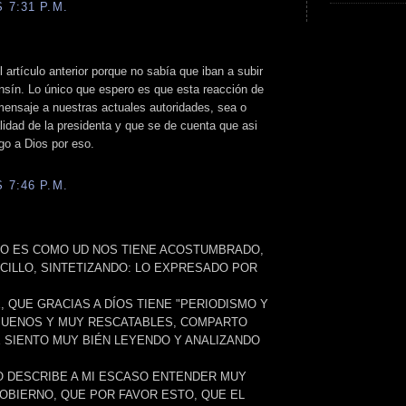
 7:31 P.M.
 artículo anterior porque no sabía que iban a subir
nsín. Lo único que espero es que esta reacción de
mensaje a nuestras actuales autoridades, sea o
lidad de la presidenta y que se de cuenta que asi
go a Dios por eso.
 7:46 P.M.
IO ES COMO UD NOS TIENE ACOSTUMBRADO,
CILLO, SINTETIZANDO: LO EXPRESADO POR
, QUE GRACIAS A DÍOS TIENE "PERIODISMO Y
 BUENOS Y MUY RESCATABLES, COMPARTO
E SIENTO MUY BIÉN LEYENDO Y ANALIZANDO
LO DESCRIBE A MI ESCASO ENTENDER MUY
GOBIERNO, QUE POR FAVOR ESTO, QUE EL