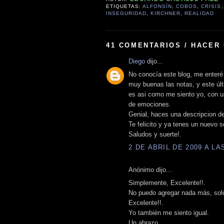
ETIQUETAS:
ALFONSÍN
,
COBOS
,
CRISIS
INSEGURIDAD
,
KIRCHNER
,
REALIDAD
41 COMENTARIOS / HACER
Diego
dijo...
No conocía este blog, me enteré
muy buenas las notas, y este últ
es asi como me siento yo, con 
de emociones.
Genial, haces una descripcion de
Te felicito y ya tenes un nuevo s
Saludos y suerte!.
2 DE ABRIL DE 2009 A LAS
Anónimo dijo...
Simplemente, Excelente!!.
No puedo agregar nada más, sol
Excelente!!.
Yo también me siento igual.
Un abrazo.