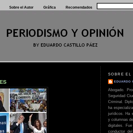
Sobre el Autor
Gráfica
Recomendados
SOBRE EL
ES
EDUARDO 
Abogado. Pro
Seguridad Ciu
Criminal. Di
ha especializa
jurídicos. Ha 
y columnas de
digitales. Fue
conductor del 