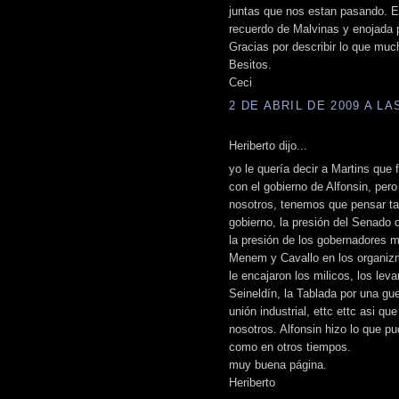
juntas que nos estan pasando. Es
recuerdo de Malvinas y enojada p
Gracias por describir lo que mu
Besitos.
Ceci
2 DE ABRIL DE 2009 A LAS
Heriberto dijo...
yo le quería decir a Martins que
con el gobierno de Alfonsin, per
nosotros, tenemos que pensar t
gobierno, la presión del Senado 
la presión de los gobernadores m
Menem y Cavallo en los organizm
le encajaron los milicos, los le
Seineldín, la Tablada por una gue
unión industrial, ettc ettc asi 
nosotros. Alfonsin hizo lo que p
como en otros tiempos.
muy buena página.
Heriberto