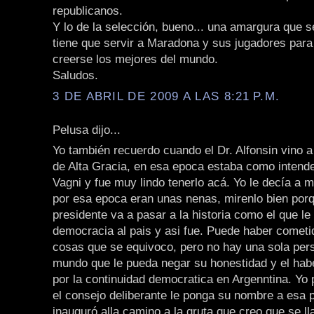
republicanos.
Y lo de la selección, bueno... una amargura que 
tiene que servir a Maradona y sus jugadores para
creerse los mejores del mundo.
Saludos.
3 DE ABRIL DE 2009 A LAS 8:21 P.M.
Pelusa dijo...
Yo también recuerdo cuando el Dr. Alfonsin vino a
de Alta Gracia, en esa epoca estaba como intend
Vagni y fue muy lindo tenerlo acá. Yo le decía a mi
por esa epoca eran unas nenas, mirenlo bien por
presidente va a pasar a la historia como el que le 
democracia al pais y asi fue. Puede haber cometi
cosas que se equivoco, pero no hay una sola per
mundo que le pueda negar su honestidad y el hab
por la continuidad democratica en Argenntina. Yo
el consejo deliberante le ponga su nombre a esa p
inauguró alla camino a la gruta que creo que se l