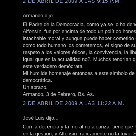
2 DE ABRIL DE 2009 A LAS 9:15 P.M.
Armando dijo...
El Padre de la Democracia, como ya se lo ha de
Alfonsín, fue por encima de todo un político hone
intachable moral y aunque puede haber cometido 
como todo humano los cometemos, el signo de su 
respeto a los valores éticos, la convivencia, la lib
Igual que en la actualidad no?. Muchos tendrían 
este verdadero demócrata.
Mi humilde homenaje entonces a este simbolo de l
democrática.
Un abrazo.
Armando, 3 de Febrero, Bs. As.
3 DE ABRIL DE 2009 A LAS 11:22 A.M.
José Luis dijo...
Con la decencia y la moral no alcanza, tiene que 
en la gestión, y Alfonsin francamente no la tuvo. 