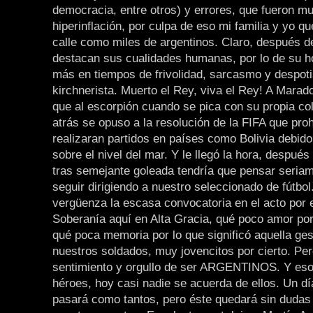
democracia, entre otros) y errores, que fueron m
hiperinflación, por culpa de eso mi familia y yo 
calle como miles de argentinos. Claro, después de
destacan sus cualidades humanas, por lo de su h
más en tiempos de frivolidad, sarcasmo y despot
kirchnerista. Muerto el Rey, viva el Rey! A Marad
que al escorpión cuando se pica con su propia co
atrás se opuso a la resolución de la FIFA que pro
realizaran partidos en países como Bolivia debido 
sobre el nivel del mar. Y le llegó la hora, después
tras semejante goleada tendría que pensar seria
seguir dirigiendo a nuestro seleccionado de fútbol
vergüenza la escasa convocatoria en el acto por e
Soberanía aquí en Alta Gracia, qué poco amor por
qué poca memoria por lo que significó aquella ges
nuestros soldados, muy jovencitos por cierto. Pe
sentimiento y orgullo de ser ARGENTINOS. Y eso 
héroes, hoy casi nadie se acuerda de ellos. Un d
pasará como tantos, pero éste quedará sin dudas 