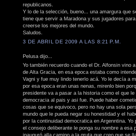
republicanos.
Y lo de la selección, bueno... una amargura que 
tiene que servir a Maradona y sus jugadores para
creerse los mejores del mundo.
Saludos.
3 DE ABRIL DE 2009 A LAS 8:21 P.M.
Pelusa dijo...
Yo también recuerdo cuando el Dr. Alfonsin vino a
de Alta Gracia, en esa epoca estaba como intend
Vagni y fue muy lindo tenerlo acá. Yo le decía a mi
por esa epoca eran unas nenas, mirenlo bien por
presidente va a pasar a la historia como el que le 
democracia al pais y asi fue. Puede haber cometi
cosas que se equivoco, pero no hay una sola per
mundo que le pueda negar su honestidad y el hab
por la continuidad democratica en Argenntina. Yo
el consejo deliberante le ponga su nombre a esa p
inauguró alla camino a la gruta que creo que se l