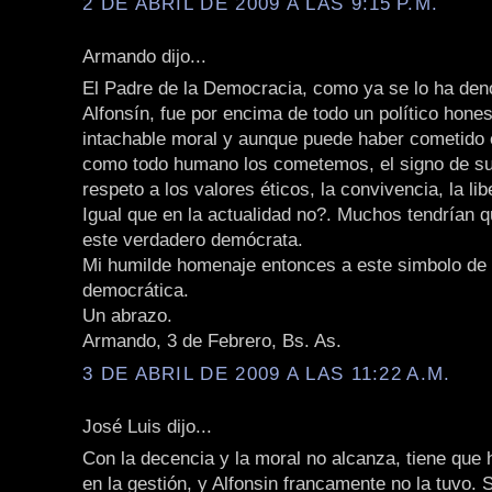
2 DE ABRIL DE 2009 A LAS 9:15 P.M.
Armando dijo...
El Padre de la Democracia, como ya se lo ha de
Alfonsín, fue por encima de todo un político hone
intachable moral y aunque puede haber cometido 
como todo humano los cometemos, el signo de su 
respeto a los valores éticos, la convivencia, la lib
Igual que en la actualidad no?. Muchos tendrían 
este verdadero demócrata.
Mi humilde homenaje entonces a este simbolo de l
democrática.
Un abrazo.
Armando, 3 de Febrero, Bs. As.
3 DE ABRIL DE 2009 A LAS 11:22 A.M.
José Luis dijo...
Con la decencia y la moral no alcanza, tiene que 
en la gestión, y Alfonsin francamente no la tuvo. 