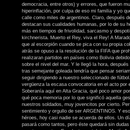
democracia, entre otros) y errores, que fueron m
hiperinflación, por culpa de eso mi familia y yo 
calle como miles de argentinos. Claro, después de
destacan sus cualidades humanas, por lo de su h
más en tiempos de frivolidad, sarcasmo y despot
kirchnerista. Muerto el Rey, viva el Rey! A Marad
que al escorpión cuando se pica con su propia co
atrás se opuso a la resolución de la FIFA que pro
realizaran partidos en países como Bolivia debido 
sobre el nivel del mar. Y le llegó la hora, después
tras semejante goleada tendría que pensar seria
seguir dirigiendo a nuestro seleccionado de fútbol
vergüenza la escasa convocatoria en el acto por e
Soberanía aquí en Alta Gracia, qué poco amor por
qué poca memoria por lo que significó aquella ges
nuestros soldados, muy jovencitos por cierto. Pe
sentimiento y orgullo de ser ARGENTINOS. Y eso 
héroes, hoy casi nadie se acuerda de ellos. Un d
pasará como tantos, pero éste quedará sin dudas 