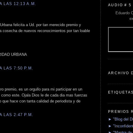
 LAS 12:13 A.M.
AUDIO # 5
Eduardo C
e
rbana felicita a Ud. por tan merecido premio y
la cosecha de nuevos reconocimientos por tan loable
IDAD URBANA
 LAS 7:50 P.M.
ARCHIVO 
ro premio, es un orgullo para mi participar en un
ETIQUETA
o como este. Ojala Dios le de cada dia mas fuerzas
o que hace con tanta calidad de periodista y de
PREMIOS 
 LAS 2:47 P.M.
► "Blog del D
► "Inconfident
► "Mantra de 