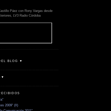
astillo Páez con Rony Vargas desde
xteriores, LV3 Radio Córdoba
DEL BLOG ▼
S▼
RECIBIDOS
ía"
es 2009" (II)
la Comunicación 2011"