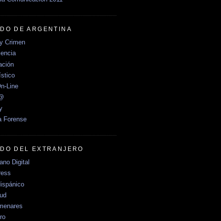
DO DE ARGENTINA
y Crimen
encia
ción
stico
n-Line
e@
y
a Forense
DO DEL EXTRANJERO
no Digital
ress
ispánico
Sud
menares
ro