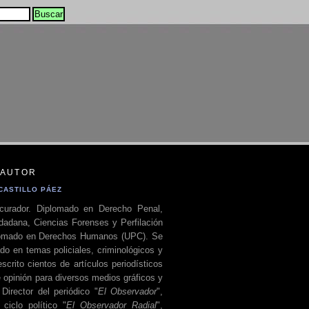
 AUTOR
CASTILLO PÁEZ
curador. Diplomado en Derecho Penal,
dadana, Ciencias Forenses y Perfilación
plomado en Derechos Humanos (UPC). Se
do en temas policiales, criminológicos y
escrito cientos de artículos periodísticos
 opinión para diversos medios gráficos y
 Director del periódico "
El Observador
",
ciclo político "
El Observador Radial
",