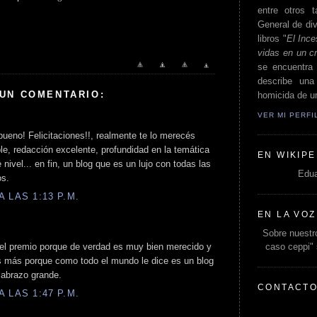
entre otros t
General de div
libros "
El Ince
vidas en un c
se encuentra 
describe un
 UN COMENTARIO:
homicida de un
VER MI PERF
 bueno! Felicitaciones!!, realmente te lo merecés
e, redacción excelente, profundidad en la temática
EN WIKIPE
 nivel... en fin, un blog que es un lujo con todas las
Edua
os.
 LAS 1:13 P.M.
EN LA VOZ
Sobre nuestro
caso ceppi"
or el premio porque de verdad es muy bien merecido y
 más porque como todo el mundo le dice es un blog
 abrazo grande.
CONTACT
 LAS 1:47 P.M.