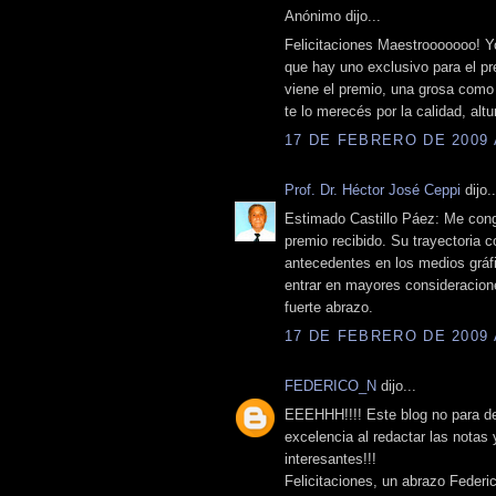
Anónimo dijo...
Felicitaciones Maestrooooooo! Yo
que hay uno exclusivo para el pr
viene el premio, una grosa como
te lo merecés por la calidad, altu
17 DE FEBRERO DE 2009 A
Prof. Dr. Héctor José Ceppi
dijo..
Estimado Castillo Páez: Me congra
premio recibido. Su trayectoria c
antecedentes en los medios gráfi
entrar en mayores consideracion
fuerte abrazo.
17 DE FEBRERO DE 2009 A
FEDERICO_N
dijo...
EEEHHH!!!! Este blog no para de 
excelencia al redactar las notas
interesantes!!!
Felicitaciones, un abrazo Federi