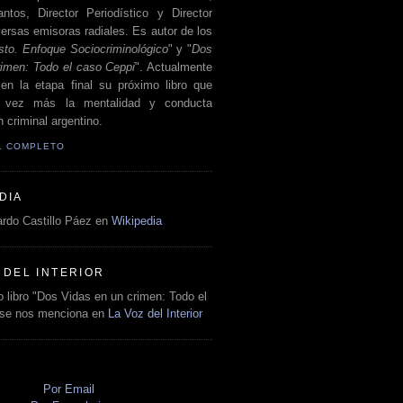
antos, Director Periodístico y Director
ersas emisoras radiales. Es autor de los
sto. Enfoque Sociocriminológico
" y "
Dos
rimen: Todo el caso Ceppi
". Actualmente
en la etapa final su próximo libro que
a vez más la mentalidad y conducta
 criminal argentino.
IL COMPLETO
DIA
rdo Castillo Páez en
Wikipedia
 DEL INTERIOR
 libro "Dos Vidas en un crimen: Todo el
 se nos menciona en
La Voz del Interior
O
Por Email