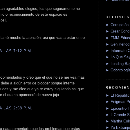
 tan agradables elogios, los que seguramente no
mio o reconocimiento de este espacio es
RECOMIEN
zos!.
► Corrupción 
► Crear Conci
 llamó mucho la atención, asi que vas a estar entre
► FMM Educa
► Gen Periodí
► Informate O
 LAS 7:12 P.M.
► Lo Que S
► Loading Ba
► Odontologí
 recomendados y creo que el que no se me vea más
 debe a algún error de blogger porque intente
RECOMIEN
dudas y me dice que ya te estoy siguiendo asi que
 el drama apareceré de nuevo jaja.
► El Republica
► Enigmas P
 LAS 2:58 P.M.
► Epicentro H
► Il Grande 
► Martha Col
► Yo Extranje
era para comentarte que los problemas que estas