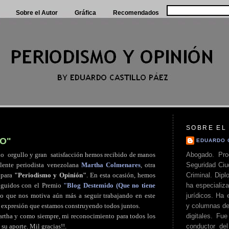
Sobre el Autor
Gráfica
Recomendados
SOBRE EL
O"
EDUARDO 
Abogado. Pro
ho
.
orgullo y gran
.
satisfacción hemos recibido de manos
Seguridad Ciu
elente periodista venezolana
Martha Colmenares
, otra
Criminal. Di
 para
"Periodismo y Opinión"
. En esta ocasión, hemos
ha especializa
inguidos con el Premio
"Blog Destemido (Que no tiene
jurídicos. Ha 
lo que nos motiva aún más a seguir trabajando en este
y columnas de
 expresión que estamos construyendo todos juntos.
digitales. Fue
rtha y como siempre, mi reconocimiento para todos los
conductor del 
su aporte. Mil gracias!!.