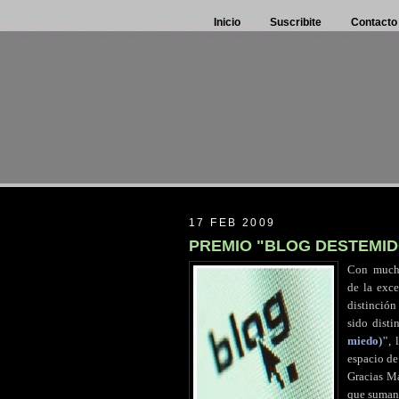
Inicio
Suscribite
Contacto
17 FEB 2009
PREMIO "BLOG DESTEMID
Con
.
muc
de la exc
distinción
sido dist
miedo)"
, 
espacio de
Gracias Ma
que suman 