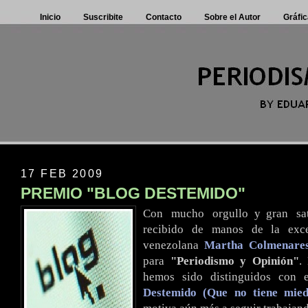
Inicio
Suscribite
Contacto
Sobre el Autor
Gráfic
17 FEB 2009
PREMIO "BLOG DESTEMIDO"
Con
.
mucho
.
orgullo y gran
.
sa
recibido de manos de la excel
venezolana
Martha Colmenare
para
"Periodismo y Opinión"
.
hemos sido distinguidos con
Destemido (Que no tiene mied