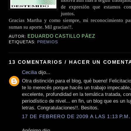
motiva aún más a seguir trabajand
de expresión que estamos con
juntos.
Gracias Martha y como siempre, mi reconocimiento pa
suman su aporte. Mil gracias!!.
EDUARDO CASTILLO PÁEZ
AUTOR:
ETIQUETAS:
PREMIOS
13 COMENTARIOS / HACER UN COMENT
Cecilia
dijo...
Otra distinción para el blog, qué bueno! Felicitaci
te lo merecés porque hacés un trabajo impecable
excelente, profundidad en la temática tratada, co
periodístico de nivel... en fin, un blog que es un l
letras. Congratulaciones!!. Besitos.
17 DE FEBRERO DE 2009 A LAS 1:13 P.M.
Anónimo dijo...