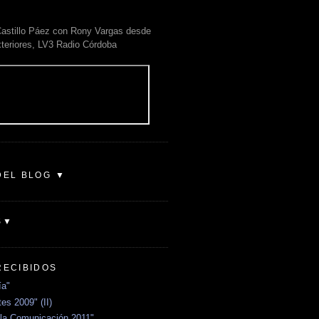
astillo Páez con Rony Vargas desde
xteriores, LV3 Radio Córdoba
DEL BLOG ▼
S▼
RECIBIDOS
ía"
es 2009" (II)
la Comunicación 2011"