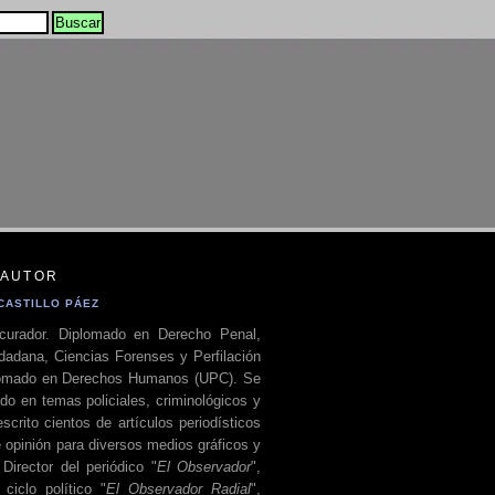
 AUTOR
CASTILLO PÁEZ
curador. Diplomado en Derecho Penal,
dadana, Ciencias Forenses y Perfilación
plomado en Derechos Humanos (UPC). Se
do en temas policiales, criminológicos y
escrito cientos de artículos periodísticos
 opinión para diversos medios gráficos y
 Director del periódico "
El Observador
",
ciclo político "
El Observador Radial
",