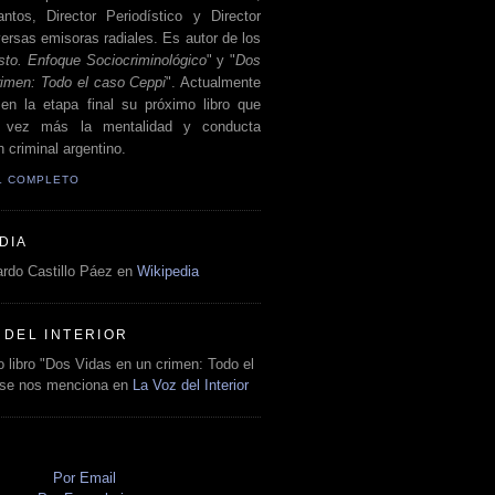
antos, Director Periodístico y Director
ersas emisoras radiales. Es autor de los
sto. Enfoque Sociocriminológico
" y "
Dos
rimen: Todo el caso Ceppi
". Actualmente
en la etapa final su próximo libro que
a vez más la mentalidad y conducta
 criminal argentino.
IL COMPLETO
DIA
rdo Castillo Páez en
Wikipedia
 DEL INTERIOR
 libro "Dos Vidas en un crimen: Todo el
 se nos menciona en
La Voz del Interior
O
Por Email