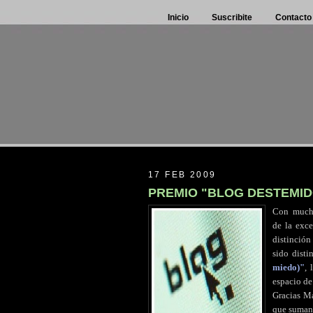
Inicio
Suscribite
Contacto
17 FEB 2009
PREMIO "BLOG DESTEMID
Con
.
muc
de la exc
distinción
sido dist
miedo)"
, 
espacio de
Gracias Ma
que suman 