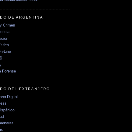
DO DE ARGENTINA
y Crimen
encia
ción
stico
n-Line
e@
y
a Forense
DO DEL EXTRANJERO
no Digital
ress
ispánico
Sud
menares
ro