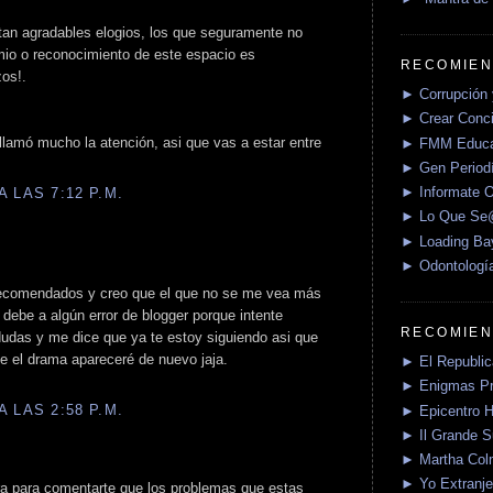
 tan agradables elogios, los que seguramente no
mio o reconocimiento de este espacio es
RECOMIEN
zos!.
► Corrupción 
► Crear Conci
 llamó mucho la atención, asi que vas a estar entre
► FMM Educa
► Gen Periodí
► Informate O
 LAS 7:12 P.M.
► Lo Que S
► Loading Ba
► Odontologí
 recomendados y creo que el que no se me vea más
 debe a algún error de blogger porque intente
RECOMIEN
dudas y me dice que ya te estoy siguiendo asi que
 el drama apareceré de nuevo jaja.
► El Republica
► Enigmas P
 LAS 2:58 P.M.
► Epicentro H
► Il Grande 
► Martha Col
► Yo Extranje
era para comentarte que los problemas que estas