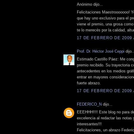
Anónimo dijo...
Felicitaciones Maestrooooooo! Yo
que hay uno exclusivo para el pr
viene el premio, una grosa como
te lo merecés por la calidad, altu
17 DE FEBRERO DE 2009 A
Prof. Dr. Héctor José Ceppi
dijo..
Estimado Castillo Páez: Me congra
premio recibido. Su trayectoria c
antecedentes en los medios gráfi
entrar en mayores consideracion
fuerte abrazo.
17 DE FEBRERO DE 2009 A
FEDERICO_N
dijo...
EEEHHH!!!! Este blog no para de 
excelencia al redactar las notas
interesantes!!!
Felicitaciones, un abrazo Federi