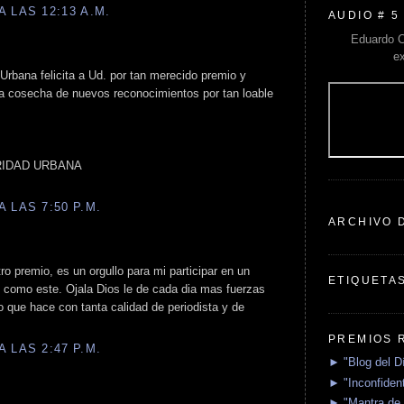
 LAS 12:13 A.M.
AUDIO # 5
Eduardo C
e
rbana felicita a Ud. por tan merecido premio y
la cosecha de nuevos reconocimientos por tan loable
IDAD URBANA
 LAS 7:50 P.M.
ARCHIVO 
ro premio, es un orgullo para mi participar en un
ETIQUETA
o como este. Ojala Dios le de cada dia mas fuerzas
o que hace con tanta calidad de periodista y de
PREMIOS 
 LAS 2:47 P.M.
► "Blog del D
► "Inconfident
► "Mantra de 