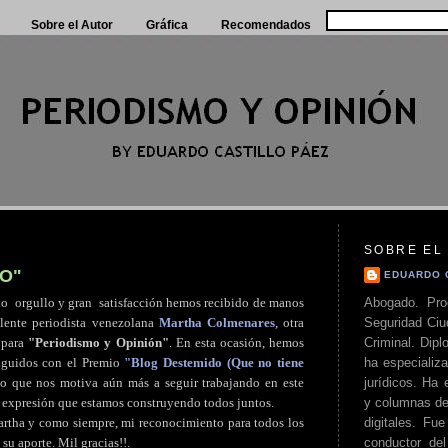
Sobre el Autor
Gráfica
Recomendados
SOBRE EL
O"
EDUARDO 
Abogado. Pro
ho
.
orgullo y gran
.
satisfacción hemos recibido de manos
Seguridad Ciu
elente periodista venezolana
Martha Colmenares
, otra
Criminal. Di
 para
"Periodismo y Opinión"
. En esta ocasión, hemos
ha especializa
inguidos con el Premio
"Blog Destemido (Que no tiene
jurídicos. Ha 
lo que nos motiva aún más a seguir trabajando en este
y columnas de
 expresión que estamos construyendo todos juntos.
digitales. Fue
rtha y como siempre, mi reconocimiento para todos los
conductor del 
su aporte. Mil gracias!!.