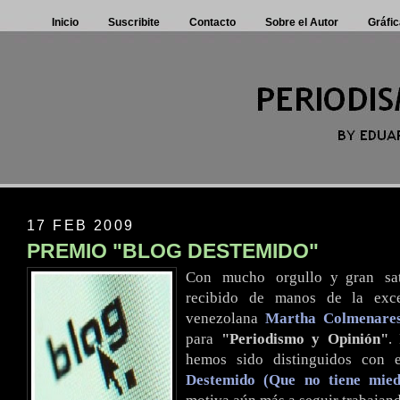
Inicio
Suscribite
Contacto
Sobre el Autor
Gráfic
17 FEB 2009
PREMIO "BLOG DESTEMIDO"
Con
.
mucho
.
orgullo y gran
.
sa
recibido de manos de la excel
venezolana
Martha Colmenare
para
"Periodismo y Opinión"
.
hemos sido distinguidos con
Destemido (Que no tiene mied