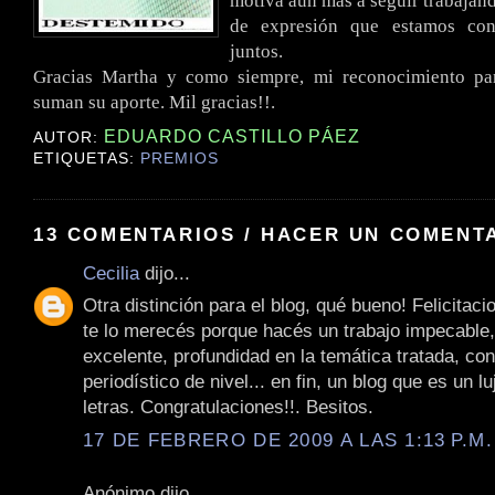
motiva aún más a seguir trabajand
de expresión que estamos con
juntos.
Gracias Martha y como siempre, mi reconocimiento pa
suman su aporte. Mil gracias!!.
EDUARDO CASTILLO PÁEZ
AUTOR:
ETIQUETAS:
PREMIOS
13 COMENTARIOS / HACER UN COMENT
Cecilia
dijo...
Otra distinción para el blog, qué bueno! Felicitaci
te lo merecés porque hacés un trabajo impecable
excelente, profundidad en la temática tratada, co
periodístico de nivel... en fin, un blog que es un l
letras. Congratulaciones!!. Besitos.
17 DE FEBRERO DE 2009 A LAS 1:13 P.M.
Anónimo dijo...