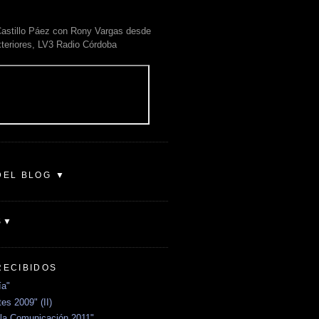
astillo Páez con Rony Vargas desde
xteriores, LV3 Radio Córdoba
DEL BLOG ▼
S▼
RECIBIDOS
ía"
es 2009" (II)
la Comunicación 2011"