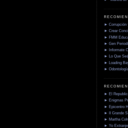
RECOMIEN
► Corrupción 
► Crear Conci
► FMM Educa
► Gen Periodí
► Informate O
► Lo Que S
► Loading Ba
► Odontologí
RECOMIEN
► El Republica
► Enigmas P
► Epicentro H
► Il Grande 
► Martha Col
► Yo Extranje