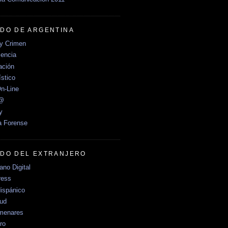
DO DE ARGENTINA
y Crimen
encia
ción
stico
n-Line
e@
y
a Forense
DO DEL EXTRANJERO
no Digital
ress
ispánico
Sud
menares
ro