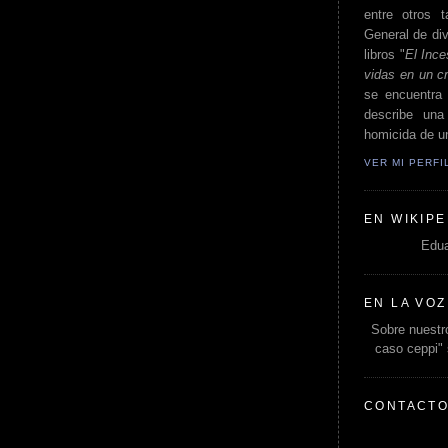
entre otros t
General de div
libros "
El Ince
vidas en un c
se encuentra 
describe un
homicida de un
VER MI PERF
EN WIKIPE
Edua
EN LA VOZ
Sobre nuestro
caso ceppi"
CONTACT