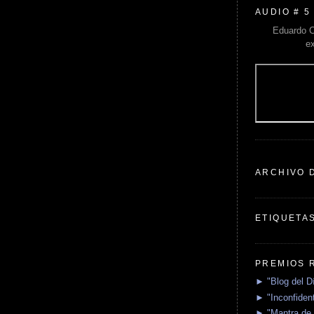
AUDIO # 5
Eduardo C
e
ARCHIVO 
ETIQUETA
PREMIOS 
► "Blog del D
► "Inconfident
► "Mantra de 