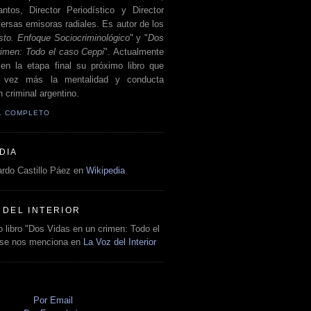
antos, Director Periodístico y Director
ersas emisoras radiales. Es autor de los
sto. Enfoque Sociocriminológico
" y "
Dos
rimen: Todo el caso Ceppi
". Actualmente
en la etapa final su próximo libro que
a vez más la mentalidad y conducta
 criminal argentino.
IL COMPLETO
DIA
rdo Castillo Páez en
Wikipedia
 DEL INTERIOR
 libro "Dos Vidas en un crimen: Todo el
 se nos menciona en
La Voz del Interior
O
Por Email