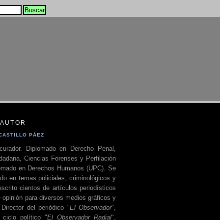
 AUTOR
CASTILLO PÁEZ
curador. Diplomado en Derecho Penal,
dadana, Ciencias Forenses y Perfilación
plomado en Derechos Humanos (UPC). Se
do en temas policiales, criminológicos y
escrito cientos de artículos periodísticos
 opinión para diversos medios gráficos y
 Director del periódico "
El Observador
",
ciclo político "
El Observador Radial
",