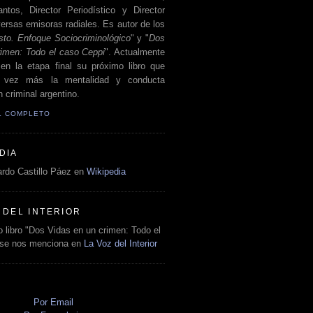
antos, Director Periodístico y Director
ersas emisoras radiales. Es autor de los
sto. Enfoque Sociocriminológico
" y "
Dos
rimen: Todo el caso Ceppi
". Actualmente
en la etapa final su próximo libro que
a vez más la mentalidad y conducta
 criminal argentino.
IL COMPLETO
DIA
rdo Castillo Páez en
Wikipedia
 DEL INTERIOR
 libro "Dos Vidas en un crimen: Todo el
 se nos menciona en
La Voz del Interior
O
Por Email