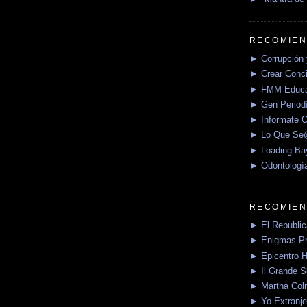
RECOMIEN
► Corrupción 
► Crear Conci
► FMM Educa
► Gen Periodí
► Informate O
► Lo Que S
► Loading Ba
► Odontologí
RECOMIEN
► El Republica
► Enigmas P
► Epicentro H
► Il Grande 
► Martha Col
► Yo Extranje