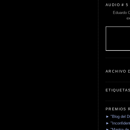
AUDIO # 5
Eduardo C
e
ARCHIVO 
ETIQUETA
PREMIOS 
► "Blog del D
► "Inconfident
► "Mantra de 