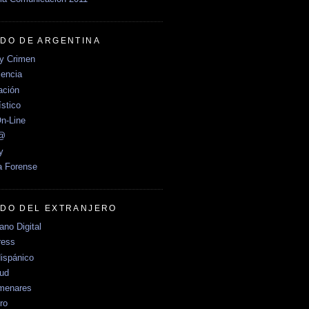
DO DE ARGENTINA
y Crimen
encia
ción
stico
n-Line
e@
y
a Forense
DO DEL EXTRANJERO
no Digital
ress
ispánico
Sud
menares
ro