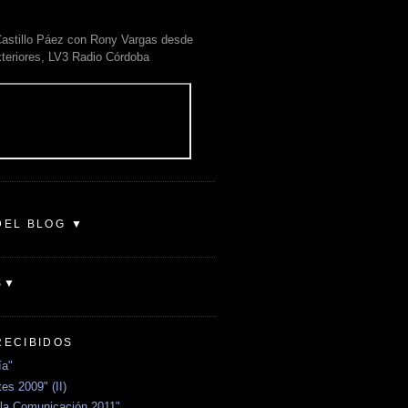
astillo Páez con Rony Vargas desde
xteriores, LV3 Radio Córdoba
DEL BLOG ▼
S▼
RECIBIDOS
ía"
es 2009" (II)
la Comunicación 2011"