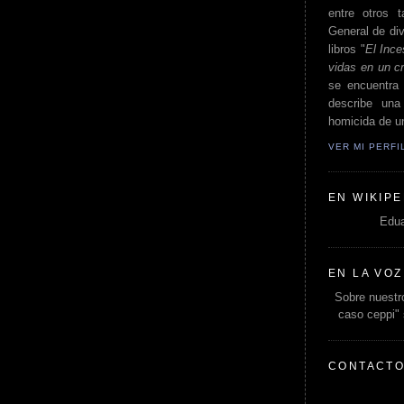
entre otros t
General de div
libros "
El Ince
vidas en un c
se encuentra 
describe un
homicida de un
VER MI PERF
EN WIKIPE
Edua
EN LA VOZ
Sobre nuestro
caso ceppi"
CONTACT