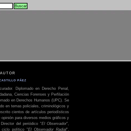
 AUTOR
CASTILLO PÁEZ
curador. Diplomado en Derecho Penal,
dadana, Ciencias Forenses y Perfilación
plomado en Derechos Humanos (UPC). Se
do en temas policiales, criminológicos y
escrito cientos de artículos periodísticos
 opinión para diversos medios gráficos y
 Director del periódico "
El Observador
",
ciclo político "
El Observador Radial
",