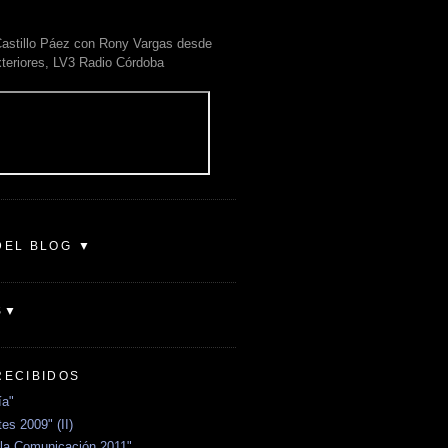
astillo Páez con Rony Vargas desde
xteriores, LV3 Radio Córdoba
DEL BLOG ▼
S▼
RECIBIDOS
ía"
es 2009" (II)
la Comunicación 2011"