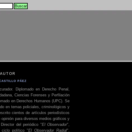
 AUTOR
CASTILLO PÁEZ
curador. Diplomado en Derecho Penal,
dadana, Ciencias Forenses y Perfilación
plomado en Derechos Humanos (UPC). Se
do en temas policiales, criminológicos y
escrito cientos de artículos periodísticos
 opinión para diversos medios gráficos y
 Director del periódico "
El Observador
",
ciclo político "
El Observador Radial
",