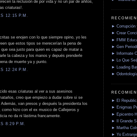
ecen la reclusión de por vida y no un par de añitos,
s criaturas!.
S 12:15 P.M.
RECOMIEN
► Corrupción 
► Crear Conci
ritas se enojen con lo que siempre opino, yo les
► FMM Educa
reen que estos tipos se merecerían la pena de
► Gen Periodí
a que sea justo para quien es capaz de matar a
► Informate O
tarle la cabeza y los manos y depués prenderle
► Lo Que S
pena de muerte ya y punto.
► Loading Ba
S 12:24 P.M.
► Odontologí
ido esas criaturas al ver a sus asesinos
RECOMIEN
atarlos, creo que empiezo a dudar sobre si se
► El Republica
 Además, van presos y después la presidenta los
► Enigmas P
s, como hizo con el ex musico de Callejeros y
► Epicentro H
ticia no da ni lástima francamente.
► Il Grande 
S 8:29 P.M.
► Martha Col
► Yo Extranje