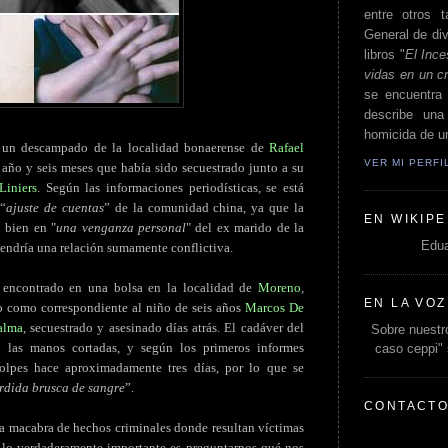
entre otros t
General de div
libros "
El Ince
vidas en un c
se encuentra 
describe un
homicida de un
 un descampado de la localidad bonaerense de
Rafael
VER MI PERF
n año y seis meses que había sido secuestrado junto a su
Liniers
. Según las informaciones periodísticas, se está
 “
ajuste de cuentas
” de la comunidad china, ya que la
EN WIKIPE
 bien en "
una venganza personal
" del ex marido de la
Edua
tendría una relación sumamente conflictiva.
 encontrado en una bolsa en la localidad de
Moreno
,
EN LA VOZ
do como correspondiente al niño de seis años
Marcos De
alma
, secuestrado y asesinado días atrás. El cadáver del
Sobre nuestro
n las manos cortadas, y según los primeros informes
caso ceppi"
golpes hace aproximadamente tres días, por lo que se
rdida brusca de sangre
”.
CONTACT
ta macabra de hechos criminales donde resultan víctimas
o lo verdaderamente importante es preguntarnos qué nos