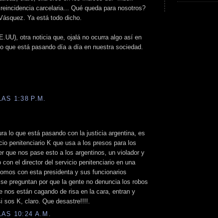
 reincidencia carcelaria... Qué queda para nosotros?
Vásquez. Ya está todo dicho.
.UU), otra noticia que, ojalá no ocurra algo así en
lo que está pasando día a día en nuestra sociedad.
AS 1:38 P.M.
ra lo que está pasando con la justicia argentina, es
icio penitenciario K que usa a los presos para los
er que nos pase esto a los argentinos, un violador y
con el director del servicio penitenciario en una
somos con esta presidenta y sus funcionarios
se preguntan por que la gente no denuncia los robos
e nos están cagando de risa en la cara, entran y
 sos K, claro. Que desastre!!!!.
AS 10:24 A.M.