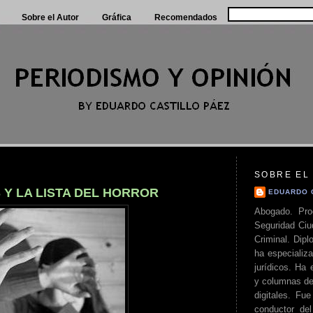
Sobre el Autor
Gráfica
Recomendados
SOBRE EL
 Y LA LISTA DEL HORROR
EDUARDO 
Abogado. Pro
Seguridad Ciu
Criminal. Di
ha especializa
jurídicos. Ha 
y columnas de
digitales. Fue
conductor del 