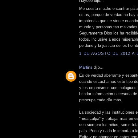
Haydee dijo...
Me cuesta mucho encontrar palabr
estas, porque de verdad no hay e
impotencia que se siente cuando
mundo y personas tan malvadas
Seguramente Dios los ha recibido
todos, inclusive a esos miserable
perdone y la justicia de los hom
1 DE AGOSTO DE 2012 A L
Martins
dijo...
Es de verdad aberrante y espant
cuando escuchamos este tipo de no
y los organismos criminológicos
brindar información necesaria de
preocupa cada día más.
La sociedad y las instituciones e
"mea culpa" y trabajar más en es
son siempre los niños, seres tot
país. Poco y nada le importa a 
Evita y no ahondar en estas temát