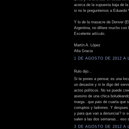
acerca de la supuesta baja de la
si no le preguntemos a Eduardo 
Y lo de la masacre de Denver (EE
Argentina, no difiere mucho con 
Excelente artículo.
Martín A. López
Alta Gracia
1 DE AGOSTO DE 2012 A L
Rulo dijo...
Si te pones a pensar, es una locu
un desastre y ni te digo del serv
actos políticos. No se puede cre
asesino de una chica boludeando 
marga.. que pais de cuarta que 
corruptos y ladrones. Y despues 
y para que van a denunciar? si s
salen a las dos semanas... eso si
3 DE AGOSTO DE 2012 A L