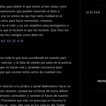
as para definir lo que siento al leer notas como
xpresiones que puedan transmitir el dolor e
VISITAS
 una se entera de que hay tanta maldad en el
 como para hacer tremendos crimenes.
 en el cielo y ya son angelitos para protegernos a
s que le hicieron lo que les hicieron. Que Dios los
bres los castigue como debe ser.
AS 10:25 A.M.
oso todo lo que está sucediendo en nuestro país
ticias, y la falta de interés por parte de la justicia
 que no toman real y acabada conciencia para
 por qué ocurren estos actos de crueldad nos
n relación a lo jurídico y penal deberíamos hacer un
tos asuntos, porque las víctimas de estos delitos
almente vulnerables y también el futuro de nuestro
la Presidenta que más se preocupa en hacerse la
icas, claro, ella cree en los índices del "Indek"