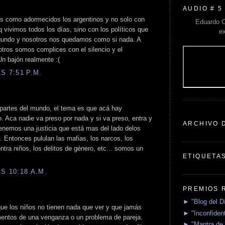
AUDIO # 5
s como adormecidos los argentinos y no solo con
Eduardo C
 vivimos todos los días, sino con los políticos que
e
gundo y nosotros nos quedamos como si nada. A
tros somos complices con el silencio y el
n bajón realmente :(
S 7:51 P.M.
partes del mundo, el tema es que acá hay
. Aca nadie va preso por nada y si va preso, entra y
ARCHIVO 
tenemos una justicia que está mas del lado delos
. Entonces pululan las mafias, los narcos, los
ontra niños, los delitos de género, etc... somos un
ETIQUETA
S 10:18 A.M.
PREMIOS 
► "Blog del D
que los niños no tienen nada que ver y que jamás
► "Inconfident
entos de una venganza o un problema de pareja.
► "Mantra de 