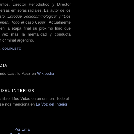
antos, Director Periodístico y Director
ersas emisoras radiales. Es autor de los
sto. Enfoque Sociocriminológico
" y "
Dos
rimen: Todo el caso Ceppi
". Actualmente
en la etapa final su próximo libro que
a vez más la mentalidad y conducta
 criminal argentino.
IL COMPLETO
DIA
rdo Castillo Páez en
Wikipedia
 DEL INTERIOR
 libro "Dos Vidas en un crimen: Todo el
 se nos menciona en
La Voz del Interior
O
Por Email