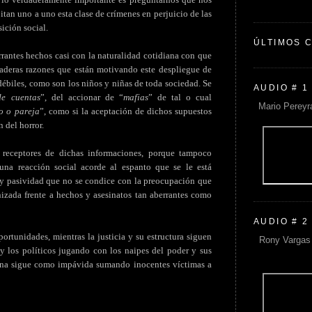
tan uno a uno esta clase de crímenes en perjuicio de las
ición social.
ÚLTIMOS 
rrantes hechos casi con la naturalidad cotidiana con que
daderas razones que están motivando este despliegue de
débiles, como son los niños y niñas de toda sociedad. Se
AUDIO # 1
de cuentas
”, del accionar de “
mafias
” de tal o cual
Mario Pereyr
o o pareja
”, como si la aceptación de dichos supuestos
 del horror.
 receptores de dichas informaciones, porque tampoco
una reacción social acorde al espanto que se le está
 y pasividad que no se condice con la preocupación que
zada frente a hechos y asesinatos tan aberrantes como
AUDIO # 2
ortunidades, mientras la justicia y su estructura siguen
Rony Vargas 
 y los políticos jugando con los naipes del poder y sus
tina sigue como impávida sumando inocentes víctimas a