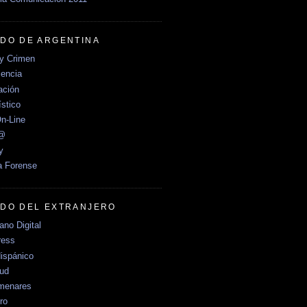
DO DE ARGENTINA
y Crimen
encia
ción
stico
n-Line
e@
y
a Forense
DO DEL EXTRANJERO
no Digital
ress
ispánico
Sud
menares
ro