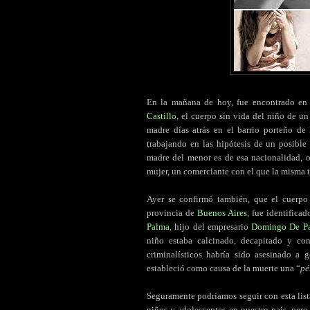
En la mañana de hoy, fue encontrado en
Castillo
, el cuerpo sin vida del niño de u
madre días atrás en el barrio porteño de
trabajando en las hipótesis de un posible
madre del menor es de esa nacionalidad, o
mujer, un comerciante con el que la misma 
Ayer se confirmó también, que el cuerpo
provincia de
Buenos Aires
, fue identifica
Palma
, hijo del empresario
Domingo De P
niño estaba calcinado, decapitado y co
criminalísticos habría sido asesinado a 
estableció como causa de la muerte una “
pé
Seguramente podríamos seguir con esta lis
niños y adolescentes en nuestro país, per