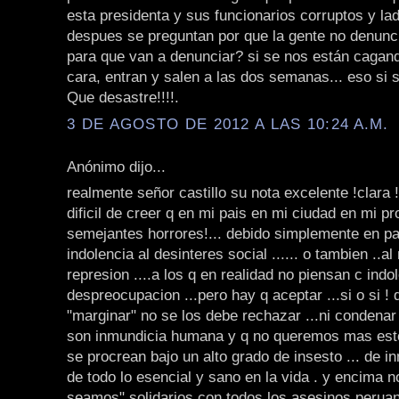
esta presidenta y sus funcionarios corruptos y la
despues se preguntan por que la gente no denunci
para que van a denunciar? si se nos están cagand
cara, entran y salen a las dos semanas... eso si s
Que desastre!!!!.
3 DE AGOSTO DE 2012 A LAS 10:24 A.M.
Anónimo dijo...
realmente señor castillo su nota excelente !clara !
dificil de creer q en mi pais en mi ciudad en mi p
semejantes horrores!... debido simplemente en part
indolencia al desinteres social ...... o tambien ..al
represion ....a los q en realidad no piensan c indo
despreocupacion ...pero hay q aceptar ...si o si ! 
"marginar" no se los debe rechazar ...ni condenar .
son inmundicia humana y q no queremos mas est
se procrean bajo un alto grado de insesto ... de i
de todo lo esencial y sano en la vida . y encima 
seamos" solidarios con todos los asesinos peruan