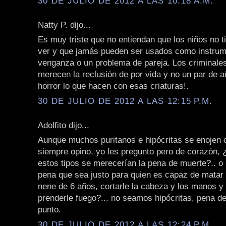
30 DE JULIO DE 2012 A LAS 10:18 A.M.
Natty P. dijo...
Es muy triste que no entiendan que los niños no 
ver y que jamás pueden ser usados como instrum
venganza o un problema de pareja. Los criminale
merecen la reclusión de por vida y no un par de a
horror lo que hacen con esas criaturas!.
30 DE JULIO DE 2012 A LAS 12:15 P.M.
Adolfito dijo...
Aunque muchos puritanos e hipócritas se enojen 
siempre opino, yo les pregunto pero de corazón, 
estos tipos se merecerían la pena de muerte?.. o 
pena que sea justo para quien es capaz de matar 
nene de 6 años, cortarle la cabeza y los manos y
prenderle fuego?... no seamos hipócritas, pena d
punto.
30 DE JULIO DE 2012 A LAS 12:24 P.M.