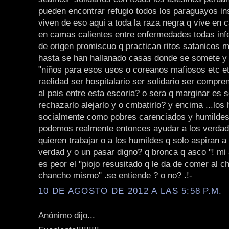
pueden encontrar refugio todos los paraguayos i
viven de eso aqui a toda la raza negra q vive en
en camas calientes entre enfermedades todas inf
de origen promiscuo q practican ritos satanicos
hasta se han hallanado casas donde se somete y
"niños para esos usos o coreanos mafiosos etc et
raelidad ser hospitalario ser solidario ser compre
al pais entre esta escoria? o sera q marginar es 
rechazarlo alejarlo y o cmbatirlo? y encima ...los
socialmente como pobres carenciados y humilde
podemos realmente entonces ayudar a los verdad
quieren trabajar o a los humildes q solo aspiran a 
verdad y o un pasar digno? q bronca q asco "! mi 
es peor el "piojo resusitado q le da de comer al c
chancho mismo" .se entiende ? o no? .!-
10 DE AGOSTO DE 2012 A LAS 5:58 P.M.
Anónimo dijo...