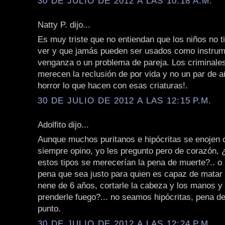
30 DE JULIO DE 2012 A LAS 10:18 A.M.
Natty P. dijo...
Es muy triste que no entiendan que los niños no 
ver y que jamás pueden ser usados como instrum
venganza o un problema de pareja. Los criminale
merecen la reclusión de por vida y no un par de a
horror lo que hacen con esas criaturas!.
30 DE JULIO DE 2012 A LAS 12:15 P.M.
Adolfito dijo...
Aunque muchos puritanos e hipócritas se enojen 
siempre opino, yo les pregunto pero de corazón, 
estos tipos se merecerían la pena de muerte?.. o 
pena que sea justo para quien es capaz de matar 
nene de 6 años, cortarle la cabeza y los manos y
prenderle fuego?... no seamos hipócritas, pena d
punto.
30 DE JULIO DE 2012 A LAS 12:24 P.M.