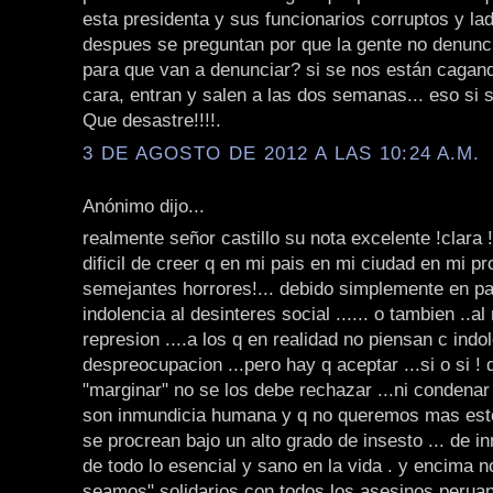
esta presidenta y sus funcionarios corruptos y la
despues se preguntan por que la gente no denunci
para que van a denunciar? si se nos están cagand
cara, entran y salen a las dos semanas... eso si s
Que desastre!!!!.
3 DE AGOSTO DE 2012 A LAS 10:24 A.M.
Anónimo dijo...
realmente señor castillo su nota excelente !clara !
dificil de creer q en mi pais en mi ciudad en mi p
semejantes horrores!... debido simplemente en part
indolencia al desinteres social ...... o tambien ..al
represion ....a los q en realidad no piensan c indo
despreocupacion ...pero hay q aceptar ...si o si ! 
"marginar" no se los debe rechazar ...ni condenar .
son inmundicia humana y q no queremos mas est
se procrean bajo un alto grado de insesto ... de i
de todo lo esencial y sano en la vida . y encima 
seamos" solidarios con todos los asesinos peruan