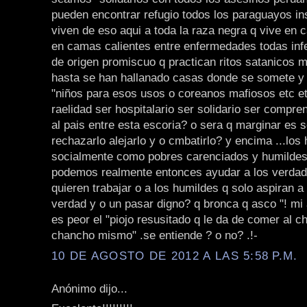
pueden encontrar refugio todos los paraguayos i
viven de eso aqui a toda la raza negra q vive en
en camas calientes entre enfermedades todas inf
de origen promiscuo q practican ritos satanicos
hasta se han hallanado casas donde se somete y
"niños para esos usos o coreanos mafiosos etc et
raelidad ser hospitalario ser solidario ser compre
al pais entre esta escoria? o sera q marginar es 
rechazarlo alejarlo y o cmbatirlo? y encima ...los
socialmente como pobres carenciados y humilde
podemos realmente entonces ayudar a los verdad
quieren trabajar o a los humildes q solo aspiran a 
verdad y o un pasar digno? q bronca q asco "! mi 
es peor el "piojo resusitado q le da de comer al c
chancho mismo" .se entiende ? o no? .!-
10 DE AGOSTO DE 2012 A LAS 5:58 P.M.
Anónimo dijo...