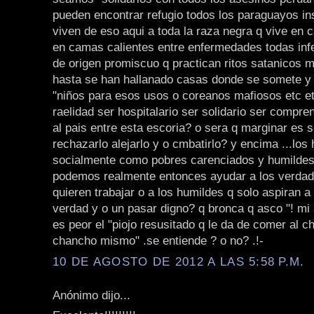
pueden encontrar refugio todos los paraguayos i
viven de eso aqui a toda la raza negra q vive en
en camas calientes entre enfermedades todas inf
de origen promiscuo q practican ritos satanicos
hasta se han hallanado casas donde se somete y
"niños para esos usos o coreanos mafiosos etc et
raelidad ser hospitalario ser solidario ser compre
al pais entre esta escoria? o sera q marginar es 
rechazarlo alejarlo y o cmbatirlo? y encima ...los
socialmente como pobres carenciados y humilde
podemos realmente entonces ayudar a los verdad
quieren trabajar o a los humildes q solo aspiran a 
verdad y o un pasar digno? q bronca q asco "! mi 
es peor el "piojo resusitado q le da de comer al c
chancho mismo" .se entiende ? o no? .!-
10 DE AGOSTO DE 2012 A LAS 5:58 P.M.
Anónimo dijo...