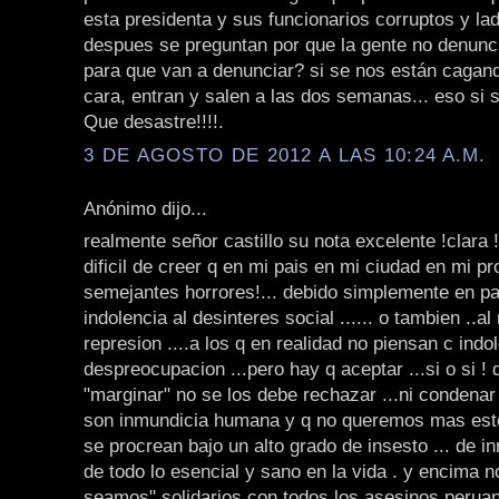
esta presidenta y sus funcionarios corruptos y la
despues se preguntan por que la gente no denunci
para que van a denunciar? si se nos están cagand
cara, entran y salen a las dos semanas... eso si s
Que desastre!!!!.
3 DE AGOSTO DE 2012 A LAS 10:24 A.M.
Anónimo dijo...
realmente señor castillo su nota excelente !clara !
dificil de creer q en mi pais en mi ciudad en mi p
semejantes horrores!... debido simplemente en part
indolencia al desinteres social ...... o tambien ..al
represion ....a los q en realidad no piensan c indo
despreocupacion ...pero hay q aceptar ...si o si ! 
"marginar" no se los debe rechazar ...ni condenar .
son inmundicia humana y q no queremos mas est
se procrean bajo un alto grado de insesto ... de i
de todo lo esencial y sano en la vida . y encima 
seamos" solidarios con todos los asesinos peruan