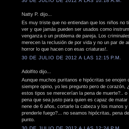
30 DE JULIO DE 2012 A LAS 10:18 A.M.
Natty P. dijo...
Es muy triste que no entiendan que los niños no 
ver y que jamás pueden ser usados como instrum
venganza o un problema de pareja. Los criminale
merecen la reclusión de por vida y no un par de a
horror lo que hacen con esas criaturas!.
30 DE JULIO DE 2012 A LAS 12:15 P.M.
Adolfito dijo...
Aunque muchos puritanos e hipócritas se enojen 
siempre opino, yo les pregunto pero de corazón, 
estos tipos se merecerían la pena de muerte?.. o 
pena que sea justo para quien es capaz de matar 
nene de 6 años, cortarle la cabeza y los manos y
prenderle fuego?... no seamos hipócritas, pena d
punto.
30 DE JULIO DE 2012 A LAS 12:24 P.M.