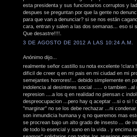
esta presidenta y sus funcionarios corruptos y la
despues se preguntan por que la gente no denunci
para que van a denunciar? si se nos están cagand
cara, entran y salen a las dos semanas... eso si s
Que desastre!!!!.
3 DE AGOSTO DE 2012 A LAS 10:24 A.M.
Anónimo dijo...
realmente señor castillo su nota excelente !clara !
dificil de creer q en mi pais en mi ciudad en mi p
semejantes horrores!... debido simplemente en part
indolencia al desinteres social ...... o tambien ..al
represion ....a los q en realidad no piensan c indo
despreocupacion ...pero hay q aceptar ...si o si ! 
"marginar" no se los debe rechazar ...ni condenar .
son inmundicia humana y q no queremos mas est
se procrean bajo un alto grado de insesto ... de i
de todo lo esencial y sano en la vida . y encima 
seamos" solidarios con todos los asesinos peruan