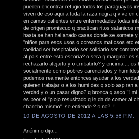
pueden encontrar refugio todos los paraguayos i
viven de eso aqui a toda la raza negra q vive en
en camas calientes entre enfermedades todas inf
de origen promiscuo q practican ritos satanicos
hasta se han hallanado casas donde se somete y
"niños para esos usos o coreanos mafiosos etc et
raelidad ser hospitalario ser solidario ser compre
al pais entre esta escoria? o sera q marginar es 
rechazarlo alejarlo y o cmbatirlo? y encima ...los
socialmente como pobres carenciados y humilde
podemos realmente entonces ayudar a los verdad
quieren trabajar o a los humildes q solo aspiran a 
verdad y o un pasar digno? q bronca q asco "! mi 
es peor el "piojo resusitado q le da de comer al c
chancho mismo" .se entiende ? o no? .!-
10 DE AGOSTO DE 2012 A LAS 5:58 P.M.
Anónimo dijo...