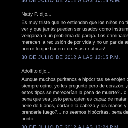
30 DE JULIO DE 2012 A LAS 10:18 A.M.
Natty P. dijo...
Es muy triste que no entiendan que los niños no 
ver y que jamás pueden ser usados como instrum
venganza o un problema de pareja. Los criminale
merecen la reclusión de por vida y no un par de a
horror lo que hacen con esas criaturas!.
30 DE JULIO DE 2012 A LAS 12:15 P.M.
Adolfito dijo...
Aunque muchos puritanos e hipócritas se enojen 
siempre opino, yo les pregunto pero de corazón, 
estos tipos se merecerían la pena de muerte?.. o 
pena que sea justo para quien es capaz de matar 
nene de 6 años, cortarle la cabeza y los manos y
prenderle fuego?... no seamos hipócritas, pena d
punto.
30 DE JULIO DE 2012 A LAS 12:24 P.M.