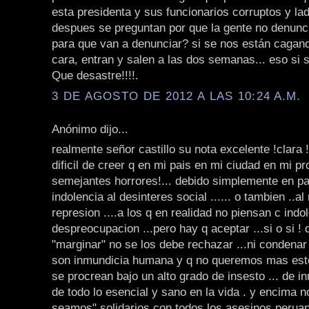
esta presidenta y sus funcionarios corruptos y la
despues se preguntan por que la gente no denunci
para que van a denunciar? si se nos están cagand
cara, entran y salen a las dos semanas... eso si s
Que desastre!!!!.
3 DE AGOSTO DE 2012 A LAS 10:24 A.M.
Anónimo dijo...
realmente señor castillo su nota excelente !clara !
dificil de creer q en mi pais en mi ciudad en mi p
semejantes horrores!... debido simplemente en part
indolencia al desinteres social ...... o tambien ..al
represion ....a los q en realidad no piensan c indo
despreocupacion ...pero hay q aceptar ...si o si ! 
"marginar" no se los debe rechazar ...ni condenar .
son inmundicia humana y q no queremos mas est
se procrean bajo un alto grado de insesto ... de i
de todo lo esencial y sano en la vida . y encima 
seamos" solidarios con todos los asesinos peruan