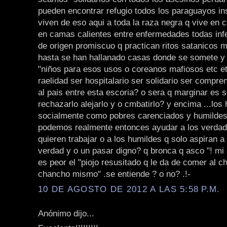
pueden encontrar refugio todos los paraguayos i
viven de eso aqui a toda la raza negra q vive en
en camas calientes entre enfermedades todas inf
de origen promiscuo q practican ritos satanicos
hasta se han hallanado casas donde se somete y
"niños para esos usos o coreanos mafiosos etc et
raelidad ser hospitalario ser solidario ser compre
al pais entre esta escoria? o sera q marginar es 
rechazarlo alejarlo y o cmbatirlo? y encima ...los
socialmente como pobres carenciados y humilde
podemos realmente entonces ayudar a los verdad
quieren trabajar o a los humildes q solo aspiran a 
verdad y o un pasar digno? q bronca q asco "! mi 
es peor el "piojo resusitado q le da de comer al c
chancho mismo" .se entiende ? o no? .!-
10 DE AGOSTO DE 2012 A LAS 5:58 P.M.
Anónimo dijo...