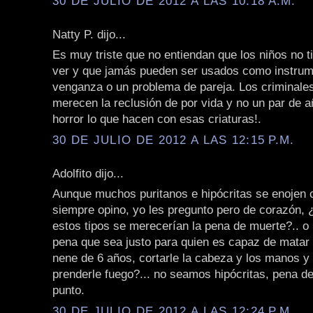
30 DE JULIO DE 2012 A LAS 10:18 A.M.
Natty P. dijo...
Es muy triste que no entiendan que los niños no 
ver y que jamás pueden ser usados como instrum
venganza o un problema de pareja. Los criminale
merecen la reclusión de por vida y no un par de a
horror lo que hacen con esas criaturas!.
30 DE JULIO DE 2012 A LAS 12:15 P.M.
Adolfito dijo...
Aunque muchos puritanos e hipócritas se enojen 
siempre opino, yo les pregunto pero de corazón, 
estos tipos se merecerían la pena de muerte?.. o 
pena que sea justo para quien es capaz de matar 
nene de 6 años, cortarle la cabeza y los manos y
prenderle fuego?... no seamos hipócritas, pena d
punto.
30 DE JULIO DE 2012 A LAS 12:24 P.M.