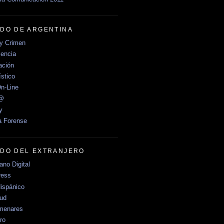
DO DE ARGENTINA
y Crimen
encia
ción
stico
n-Line
e@
y
a Forense
DO DEL EXTRANJERO
no Digital
ress
ispánico
Sud
menares
ro