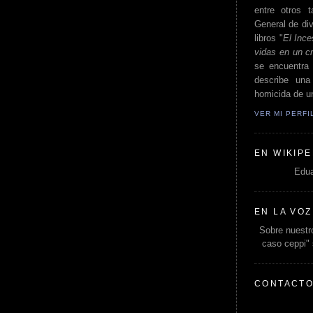
entre otros t
General de div
libros "
El Ince
vidas en un c
se encuentra 
describe un
homicida de un
VER MI PERF
EN WIKIPE
Edua
EN LA VOZ
Sobre nuestro
caso ceppi"
CONTACT