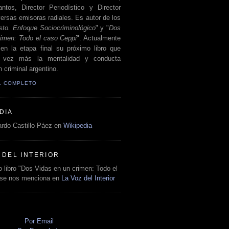
antos, Director Periodístico y Director
ersas emisoras radiales. Es autor de los
sto. Enfoque Sociocriminológico
" y "
Dos
rimen: Todo el caso Ceppi
". Actualmente
en la etapa final su próximo libro que
a vez más la mentalidad y conducta
 criminal argentino.
IL COMPLETO
DIA
rdo Castillo Páez en
Wikipedia
 DEL INTERIOR
 libro "Dos Vidas en un crimen: Todo el
 se nos menciona en
La Voz del Interior
O
Por Email