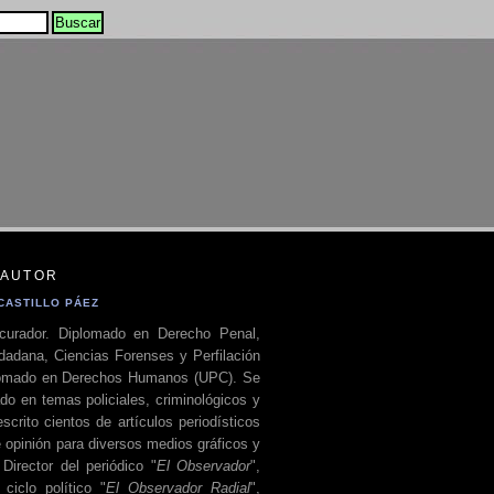
 AUTOR
CASTILLO PÁEZ
curador. Diplomado en Derecho Penal,
dadana, Ciencias Forenses y Perfilación
plomado en Derechos Humanos (UPC). Se
do en temas policiales, criminológicos y
escrito cientos de artículos periodísticos
 opinión para diversos medios gráficos y
 Director del periódico "
El Observador
",
ciclo político "
El Observador Radial
",