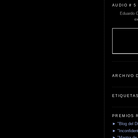
AUDIO # 5
Eduardo C
e
ARCHIVO 
ETIQUETA
PREMIOS 
► "Blog del D
► "Inconfident
► "Mantra de 