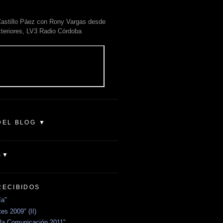
astillo Páez con Rony Vargas desde
xteriores, LV3 Radio Córdoba
DEL BLOG ▼
S▼
RECIBIDOS
ía"
es 2009" (II)
la Comunicación 2011"