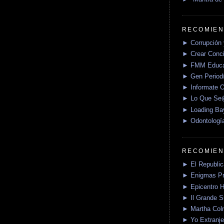
RECOMIEN
► Corrupción 
► Crear Conci
► FMM Educa
► Gen Periodí
► Informate O
► Lo Que S
► Loading Ba
► Odontologí
RECOMIEN
► El Republica
► Enigmas P
► Epicentro H
► Il Grande 
► Martha Col
► Yo Extranje