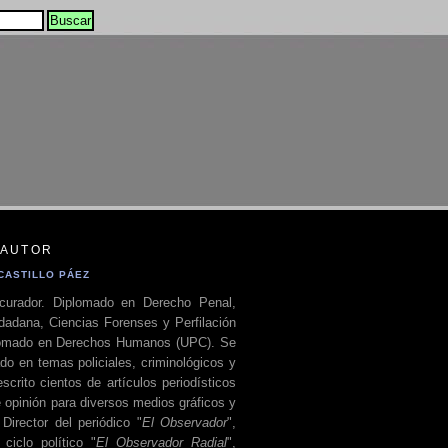
 AUTOR
CASTILLO PÁEZ
curador. Diplomado en Derecho Penal,
dadana, Ciencias Forenses y Perfilación
plomado en Derechos Humanos (UPC). Se
do en temas policiales, criminológicos y
escrito cientos de artículos periodísticos
 opinión para diversos medios gráficos y
 Director del periódico "
El Observador
",
ciclo político "
El Observador Radial
",