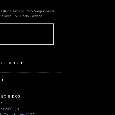
astillo Páez con Rony Vargas desde
xteriores, LV3 Radio Córdoba
DEL BLOG ▼
S▼
RECIBIDOS
ía"
es 2009" (II)
la Comunicación 2011"