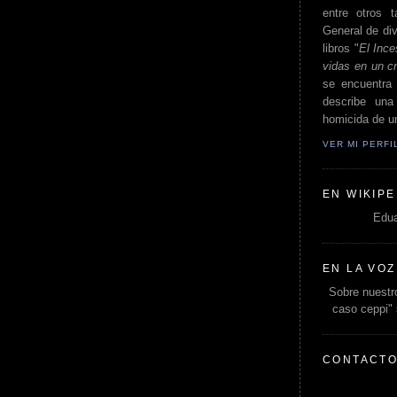
entre otros t
General de div
libros "
El Ince
vidas en un c
se encuentra 
describe un
homicida de un
VER MI PERF
EN WIKIPE
Edua
EN LA VOZ
Sobre nuestro
caso ceppi"
CONTACT