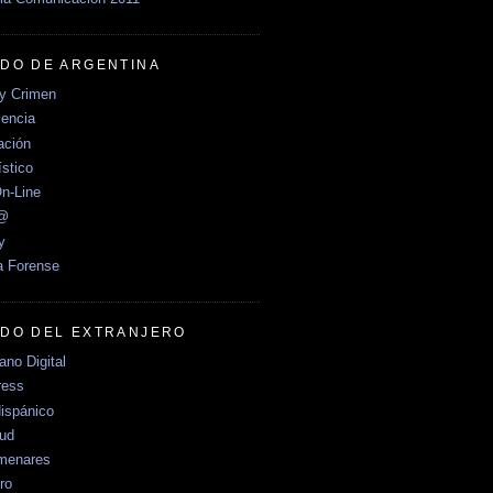
DO DE ARGENTINA
y Crimen
encia
ción
stico
n-Line
e@
y
a Forense
DO DEL EXTRANJERO
no Digital
ress
ispánico
Sud
menares
ro