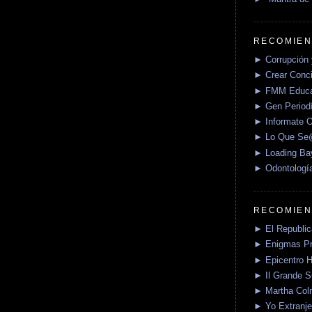
RECOMIEN
► Corrupción 
► Crear Conci
► FMM Educa
► Gen Periodí
► Informate O
► Lo Que S
► Loading Ba
► Odontologí
RECOMIEN
► El Republica
► Enigmas P
► Epicentro H
► Il Grande 
► Martha Col
► Yo Extranje