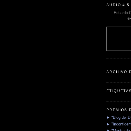
AUDIO # 5
Eduardo C
e
ARCHIVO 
ETIQUETA
PREMIOS 
► "Blog del D
► "Inconfident
► "Mantra de 