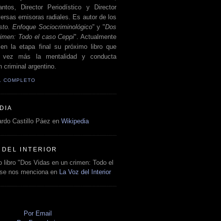
antos, Director Periodístico y Director
ersas emisoras radiales. Es autor de los
sto. Enfoque Sociocriminológico
" y "
Dos
rimen: Todo el caso Ceppi
". Actualmente
en la etapa final su próximo libro que
a vez más la mentalidad y conducta
 criminal argentino.
IL COMPLETO
DIA
rdo Castillo Páez en
Wikipedia
 DEL INTERIOR
 libro "Dos Vidas en un crimen: Todo el
 se nos menciona en
La Voz del Interior
O
Por Email