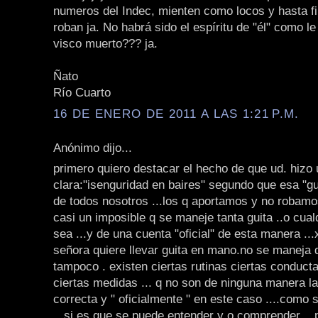
numeros del Indec, mienten como locos y hasta f
roban ja. No habrá sido el espíritu de "él" como le
visco muerto??? ja.
Ñato
Río Cuarto
16 DE ENERO DE 2011 A LAS 1:21 P.M.
Anónimo dijo...
primero quiero destacar el hecho de que ud. hizo
clara:"isenguridad en baires" segundo que esa "gu
de todos nosotros ...los q aportamos y no robamo
casi un imposible q se maneje tanta guita ..o cua
sea ...y de una cuenta "oficial" de esta manera ...x
señora quiere llevar guita en mano.no se maneja 
tampoco . existen ciertas rutinas ciertas conduct
ciertas medidas ... q no son de ninguna manera l
correcta y " oficialmente " en este caso ....como 
...si es que se puede entender y o comprender ...p