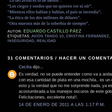
“Lo del avión es lo de menos”.
“Los ciegos y sordos que no quieren ver ni oír”.
“Mientras ellos hablan y hablan, el país se incendia”.
“La ética de los dos millones de dólares”.
“Otra muestra más de la soberbia de siempre”.
EDUARDO CASTILLO PÁEZ
AUTOR:
ETIQUETAS:
AVIÓN TANGO 10
,
CRISTINA FERNÁNDEZ
,
INSEGURIDAD
,
REALIDAD
31 COMENTARIOS / HACER UN COMENT
Cecilia
dijo...
Es verdad, no se puede entender como va a anda
con esa cantidad de plata en una mochila.. es un
esto y la verdad que no me sorprende nada, ya e
acostumbrada a los manejos oscuros de este gob
Felicitaciones, excelente nota!!.
14 DE ENERO DE 2011 A LAS 1:17 P.M.