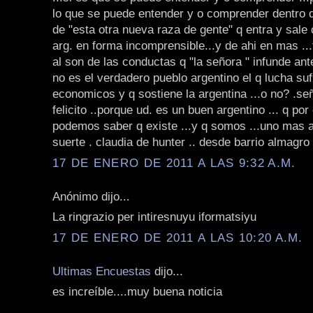
lo que se puede entender y o comprender dentro d
de "esta otra nueva raza de gente" q entra y sale
arg. en forma incomprensible...y de ahi en mas .
al son de las conductas q "la señora " infunde ant
no es el verdadero pueblo argentino el q lucha su
economicos y q sostiene la argentina ...o no? .se
felicito ..porque ud. es un buen argentino ... q po
podemos saber q existe ...y q somos ...uno mas as
suerte . claudia de hunter .. desde barrio almagro 
17 DE ENERO DE 2011 A LAS 9:32 A.M.
Anónimo dijo...
La ringrazio per intiresnuyu iformatsiyu
17 DE ENERO DE 2011 A LAS 10:20 A.M.
Ultimas Encuestas
dijo...
es increíble....muy buena noticia