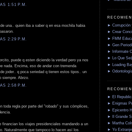
AS 1:51 P.M.
RECOMIEN
► Corrupción 
de una.. quien iba a saber q en esa mochila habia
 pasaron.
► Crear Conci
► FMM Educa
AS 2:29 P.M.
► Gen Periodí
► Informate O
► Lo Que S
rcito, puede q esten diciendo la verdad pero ya nos
► Loading Ba
ree nada. Encima, eso de andar con tremenda
► Odontologí
de joder.. q poca seriedad q tienen estos tipos.. un
o siempre. Abrzo.
AS 2:58 P.M.
RECOMIEN
► El Republica
► Enigmas P
 toda regla por parte del "robado" y sus cómplices,
► Epicentro H
dencia.
► Il Grande 
► Martha Col
e financian los viajes presidenciales mandando a un
► Yo Extranje
ro. Naturalmente que tampoco lo hacen así los