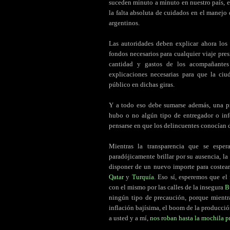
suceden minuto a minuto en nuestro país, 
la falta absoluta de cuidados en el manejo 
argentinos.
Las autoridades deben explicar ahora los
fondos necesarios para cualquier viaje pres
cantidad y gastos de los acompañantes
explicaciones necesarias para que la c
público en dichas giras.
Y a todo eso debe sumarse además, una pr
hubo o no algún tipo de entregador o info
pensarse en que los delincuentes conocían 
Mientras la transparencia que se esper
paradójicamente brillar por su ausencia, la
disponer de un nuevo importe para costear
Qatar
y
Turquía
. Eso sí, esperemos que el
con el mismo por las calles de la insegura
B
ningún tipo de precaución, porque mientra
inflación bajísima, el boom de la producción
a usted y a mí,
nos roban hasta la mochila p