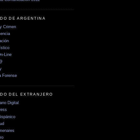
DO DE ARGENTINA
y Crimen
encia
ción
stico
n-Line
e@
y
a Forense
DO DEL EXTRANJERO
no Digital
ress
ispánico
Sud
menares
ro