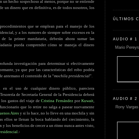
en un hecho sospechoso al menos, porque no se entiende
de un dinero que en definitiva, es de todos nosotros, los
ÚLTIMOS 
 procedimientos que se emplean para el manejo de los
idencial, y a los rumores de siempre sobre excesos en la
 de la primer mandataria, deberán ahora sumar las
AUDIO # 1
iudadanía pueda comprender cómo se maneja el dinero
Mario Pereyr
ofunda investigación para determinar si efectivamente
rmante, ya que por las características del robo podría
de antemano el contenido de la “
mochila presidencial
”.
a en el uso de cualquier dinero público, pareciera
 Tesorería de Secretaría General de la Presidencia deberá
AUDIO # 2
 los gastos del viaje de
Cristina Fernández
por
Kuwait
,
Rony Vargas 
 funcionario que lo retire no salga a pasear nuevamente
uenos Aires
y si lo hace, no lo lleve en una mochila y sin
s ellos se llenan la boca hablando del crecimiento, la
 y los beneficios de crecer a un ritmo nunca antes visto,
residencial
.-