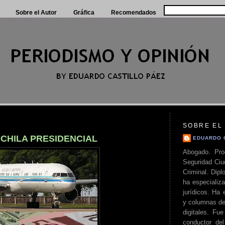
Sobre el Autor
Gráfica
Recomendados
SOBRE EL
CHILA PRESIDENCIAL
EDUARDO 
Abogado. Pro
Seguridad Ciu
Criminal. Di
ha especializa
jurídicos. Ha 
y columnas de
digitales. Fue
conductor del 