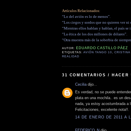
Artículos Relacionados:
“Lo del avión es lo de menos”.
“Los ciegos y sordos que no quieren ver ni o
“Mientras ellos hablan y hablan, el país se 
“La ética de los dos millones de dólares”.
“Otra muestra más de la soberbia de siempre
EDUARDO CASTILLO PÁEZ
AUTOR:
ETIQUETAS:
AVIÓN TANGO 10
,
CRISTIN
REALIDAD
31 COMENTARIOS / HACER
Cecilia
dijo...
Es verdad, no se puede entende
plata en una mochila.. es un des
nada, ya estoy acostumbrada a l
Felicitaciones, excelente nota!!.
14 DE ENERO DE 2011 A L
FEDERICO_N
dijo...