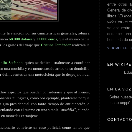
entre otros t
General de div
libros "
El Ince
vidas en un c
se encuentra 
e la atención por sus características generales, roban a
describe un
dencia
68.000 dólares
y
17.000 euros
, que el mismo había
homicida de un
r los gastos del viaje que
Cristina Fernández
realizará la
VER MI PERF
olfo Stefanon
, quien se dedica usualmente a coordinar
EN WIKIPE
o en una mochila y en momentos de arribar a su domicilio
Edua
or delincuentes en una motocicleta que lo despojaron del
EN LA VOZ
chos aspectos que pueden considerarse y que al menos,
Sobre nuestro
onables ni lógicas, como por ejemplo, plantearse porqué
caso ceppi"
la gira presidencial con tanto tiempo de anticipación, o
circulando con el mismo en una simple “
mochila
”, cuando
o en monedas extranjeras.
CONTACT
ncionario convierte un caso policial, como tantos que