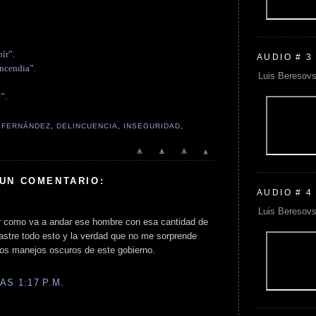
ír”.
AUDIO # 3
incendia”.
Luis Beresovs
”.
A FERNÁNDEZ
,
DELINCUENCIA
,
INSEGURIDAD
,
 UN COMENTARIO:
AUDIO # 4
Luis Beresovs
r como va a andar ese hombre con esa cantidad de
astre todo esto y la verdad que no me sorprende
os manejos oscuros de este gobierno.
AS 1:17 P.M.