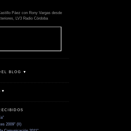
astillo Páez con Rony Vargas desde
xteriores, LV3 Radio Córdoba
DEL BLOG ▼
S▼
RECIBIDOS
ía"
es 2009" (II)
la Comunicación 2011"