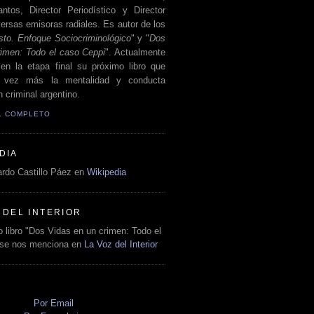
antos, Director Periodístico y Director
ersas emisoras radiales. Es autor de los
sto. Enfoque Sociocriminológico
" y "
Dos
rimen: Todo el caso Ceppi
". Actualmente
en la etapa final su próximo libro que
a vez más la mentalidad y conducta
 criminal argentino.
IL COMPLETO
DIA
rdo Castillo Páez en
Wikipedia
 DEL INTERIOR
 libro "Dos Vidas en un crimen: Todo el
 se nos menciona en
La Voz del Interior
O
Por Email