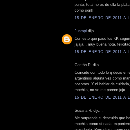
punto, total no es de ella la plat
como son!!.
15 DE ENERO DE 2011 A L
Juampi
dijo...
Con esto que pasó los KK seguir
jajaja... muy buena nota, felicit
15 DE ENERO DE 2011 A L
Gastón R. dijo...
Coincido con todo lo q decis en e
argentinos alguna vez como manej
nosotros. Y ni hablar de cuidarl
mochila, no se me parece jaja.
15 DE ENERO DE 2011 A L
Susana R. dijo...
Me sorprende el descuido que ha
mochila como si nada, exponiendo
presidenta. Pero claro, como seg