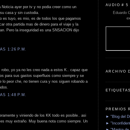
AUDIO # 5
 Noticia ayer por tv y no podia creer como un
Eduardo C
 su casa y sin custodia.
e
ro es tuyo, es mio, es de todos los que pagamos
r otra partida mas de dinero para el viaje y la
jan. Pero la inseguridad es una SNSACION dijo
AS 1:26 P.M.
 robo, yo ya no les creo nada a estos K.. capaz que
ARCHIVO 
itos para sus gastos superfluos como siempre y se
de lo peor che, no tienen cura y nos siguen robando a
udos.
ETIQUETA
AS 1:48 P.M.
PREMIOS 
ramente y viniendo de los KK todo es posible.. asi
► "Blog del D
, es muy extraño. Muy buena nota como siempre. Un
► "Inconfident
► "Mantra de 