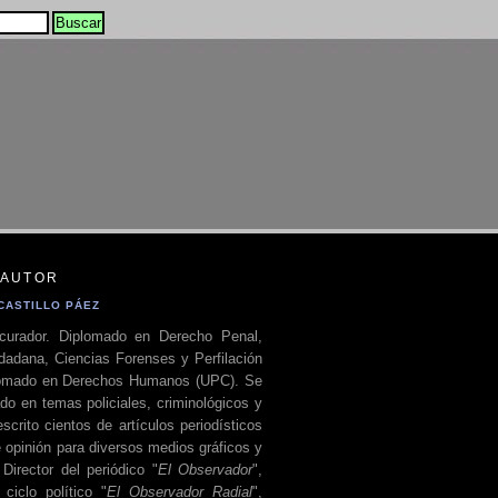
 AUTOR
CASTILLO PÁEZ
curador. Diplomado en Derecho Penal,
dadana, Ciencias Forenses y Perfilación
plomado en Derechos Humanos (UPC). Se
do en temas policiales, criminológicos y
escrito cientos de artículos periodísticos
 opinión para diversos medios gráficos y
 Director del periódico "
El Observador
",
ciclo político "
El Observador Radial
",