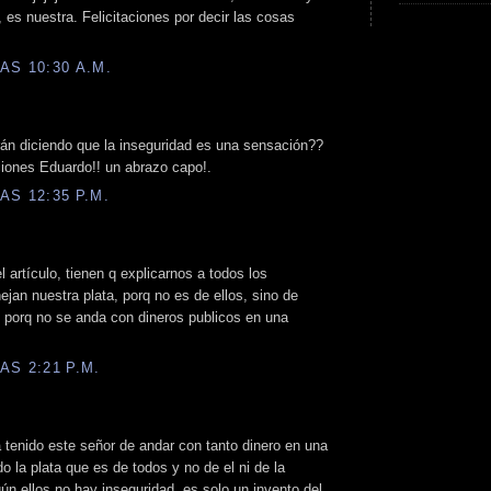
a, es nuestra. Felicitaciones por decir las cosas
AS 10:30 A.M.
án diciendo que la inseguridad es una sensación??
aciones Eduardo!! un abrazo capo!.
AS 12:35 P.M.
l artículo, tienen q explicarnos a todos los
an nuestra plata, porq no es de ellos, sino de
a, porq no se anda con dineros publicos en una
AS 2:21 P.M.
 tenido este señor de andar con tanto dinero en una
 la plata que es de todos y no de el ni de la
ún ellos no hay inseguridad, es solo un invento del