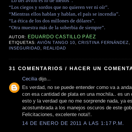
“Lo del avión es lo de menos”.
“Los ciegos y sordos que no quieren ver ni oír”.
“Mientras ellos hablan y hablan, el país se incendia”.
“La ética de los dos millones de dólares”.
“Otra muestra más de la soberbia de siempre”.
EDUARDO CASTILLO PÁEZ
AUTOR:
ETIQUETAS:
AVIÓN TANGO 10
,
CRISTINA FERNÁNDEZ
,
INSEGURIDAD
,
REALIDAD
31 COMENTARIOS / HACER UN COMENT
Cecilia
dijo...
Es verdad, no se puede entender como va a anda
con esa cantidad de plata en una mochila.. es un
esto y la verdad que no me sorprende nada, ya e
acostumbrada a los manejos oscuros de este gob
Felicitaciones, excelente nota!!.
14 DE ENERO DE 2011 A LAS 1:17 P.M.