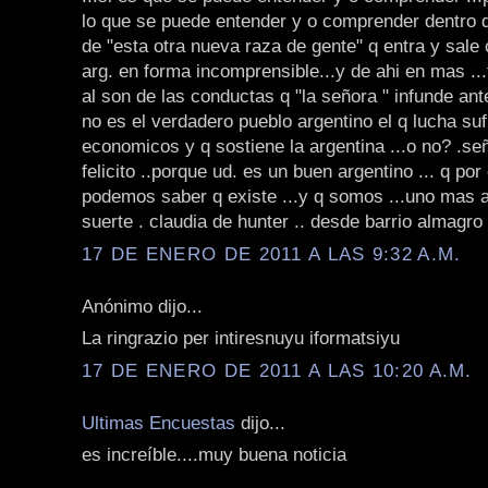
lo que se puede entender y o comprender dentro d
de "esta otra nueva raza de gente" q entra y sale
arg. en forma incomprensible...y de ahi en mas .
al son de las conductas q "la señora " infunde ant
no es el verdadero pueblo argentino el q lucha su
economicos y q sostiene la argentina ...o no? .se
felicito ..porque ud. es un buen argentino ... q po
podemos saber q existe ...y q somos ...uno mas as
suerte . claudia de hunter .. desde barrio almagro 
17 DE ENERO DE 2011 A LAS 9:32 A.M.
Anónimo dijo...
La ringrazio per intiresnuyu iformatsiyu
17 DE ENERO DE 2011 A LAS 10:20 A.M.
Ultimas Encuestas
dijo...
es increíble....muy buena noticia