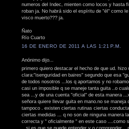
numeros del Indec, mienten como locos y hasta f
roban ja. No habrá sido el espíritu de "él" como le
visco muerto??? ja.
Ñato
Río Cuarto
16 DE ENERO DE 2011 A LAS 1:21 P.M.
Anónimo dijo...
primero quiero destacar el hecho de que ud. hizo
clara:"isenguridad en baires" segundo que esa "gu
de todos nosotros ...los q aportamos y no robamo
casi un imposible q se maneje tanta guita ..o cua
sea ...y de una cuenta "oficial" de esta manera ...x
señora quiere llevar guita en mano.no se maneja 
tampoco . existen ciertas rutinas ciertas conduct
ciertas medidas ... q no son de ninguna manera l
correcta y " oficialmente " en este caso ....como 
...si es que se puede entender y o comprender ...p