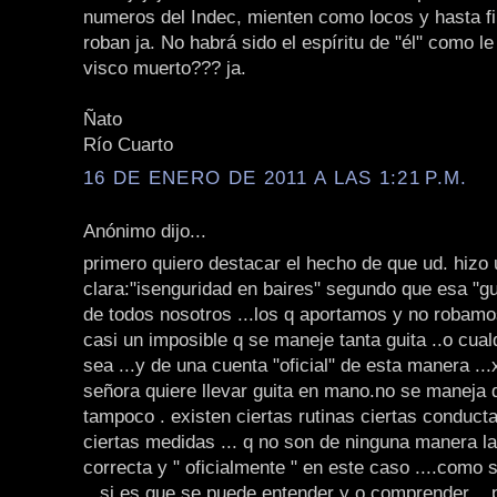
numeros del Indec, mienten como locos y hasta f
roban ja. No habrá sido el espíritu de "él" como le
visco muerto??? ja.
Ñato
Río Cuarto
16 DE ENERO DE 2011 A LAS 1:21 P.M.
Anónimo dijo...
primero quiero destacar el hecho de que ud. hizo
clara:"isenguridad en baires" segundo que esa "gu
de todos nosotros ...los q aportamos y no robamo
casi un imposible q se maneje tanta guita ..o cua
sea ...y de una cuenta "oficial" de esta manera ...x
señora quiere llevar guita en mano.no se maneja 
tampoco . existen ciertas rutinas ciertas conduct
ciertas medidas ... q no son de ninguna manera l
correcta y " oficialmente " en este caso ....como 
...si es que se puede entender y o comprender ...p