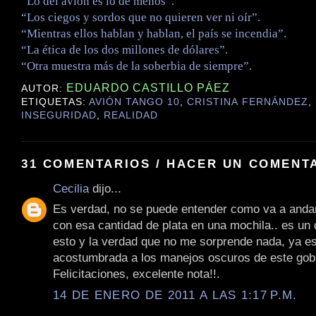
“Lo del avión es lo de menos”.
“Los ciegos y sordos que no quieren ver ni oír”.
“Mientras ellos hablan y hablan, el país se incendia”.
“La ética de los dos millones de dólares”.
“Otra muestra más de la soberbia de siempre”.
EDUARDO CASTILLO PÁEZ
AUTOR:
ETIQUETAS:
AVIÓN TANGO 10
,
CRISTINA FERNÁNDEZ
,
INSEGURIDAD
,
REALIDAD
31 COMENTARIOS / HACER UN COMENT
Cecilia
dijo...
Es verdad, no se puede entender como va a anda
con esa cantidad de plata en una mochila.. es un
esto y la verdad que no me sorprende nada, ya e
acostumbrada a los manejos oscuros de este gob
Felicitaciones, excelente nota!!.
14 DE ENERO DE 2011 A LAS 1:17 P.M.