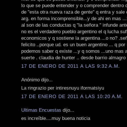
lo que se puede entender y o comprender dentro d
de "esta otra nueva raza de gente" q entra y sale
arg. en forma incomprensible...y de ahi en mas .
al son de las conductas q "la señora " infunde ant
no es el verdadero pueblo argentino el q lucha su
economicos y q sostiene la argentina ...o no? .se
felicito ..porque ud. es un buen argentino ... q po
podemos saber q existe ...y q somos ...uno mas as
suerte . claudia de hunter .. desde barrio almagro 
17 DE ENERO DE 2011 A LAS 9:32 A.M.
Anónimo dijo...
La ringrazio per intiresnuyu iformatsiyu
17 DE ENERO DE 2011 A LAS 10:20 A.M.
Ultimas Encuestas
dijo...
es increíble....muy buena noticia