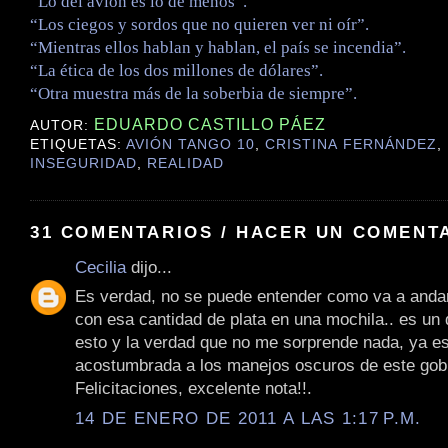
“Lo del avión es lo de menos”.
“Los ciegos y sordos que no quieren ver ni oír”.
“Mientras ellos hablan y hablan, el país se incendia”.
“La ética de los dos millones de dólares”.
“Otra muestra más de la soberbia de siempre”.
EDUARDO CASTILLO PÁEZ
AUTOR:
ETIQUETAS:
AVIÓN TANGO 10
,
CRISTINA FERNÁNDEZ
,
INSEGURIDAD
,
REALIDAD
31 COMENTARIOS / HACER UN COMENT
Cecilia
dijo...
Es verdad, no se puede entender como va a anda
con esa cantidad de plata en una mochila.. es un
esto y la verdad que no me sorprende nada, ya e
acostumbrada a los manejos oscuros de este gob
Felicitaciones, excelente nota!!.
14 DE ENERO DE 2011 A LAS 1:17 P.M.