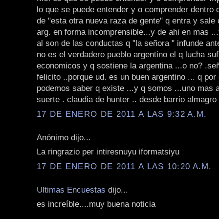
lo que se puede entender y o comprender dentro d
de "esta otra nueva raza de gente" q entra y sale
arg. en forma incomprensible...y de ahi en mas .
al son de las conductas q "la señora " infunde ant
no es el verdadero pueblo argentino el q lucha su
economicos y q sostiene la argentina ...o no? .se
felicito ..porque ud. es un buen argentino ... q po
podemos saber q existe ...y q somos ...uno mas as
suerte . claudia de hunter .. desde barrio almagro 
17 DE ENERO DE 2011 A LAS 9:32 A.M.
Anónimo dijo...
La ringrazio per intiresnuyu iformatsiyu
17 DE ENERO DE 2011 A LAS 10:20 A.M.
Ultimas Encuestas
dijo...
es increíble....muy buena noticia