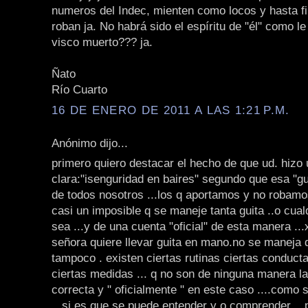
numeros del Indec, mienten como locos y hasta f
roban ja. No habrá sido el espíritu de "él" como le
visco muerto??? ja.
Ñato
Río Cuarto
16 DE ENERO DE 2011 A LAS 1:21 P.M.
Anónimo dijo...
primero quiero destacar el hecho de que ud. hizo
clara:"isenguridad en baires" segundo que esa "gu
de todos nosotros ...los q aportamos y no robamo
casi un imposible q se maneje tanta guita ..o cua
sea ...y de una cuenta "oficial" de esta manera ...x
señora quiere llevar guita en mano.no se maneja 
tampoco . existen ciertas rutinas ciertas conduct
ciertas medidas ... q no son de ninguna manera l
correcta y " oficialmente " en este caso ....como 
...si es que se puede entender y o comprender ...p