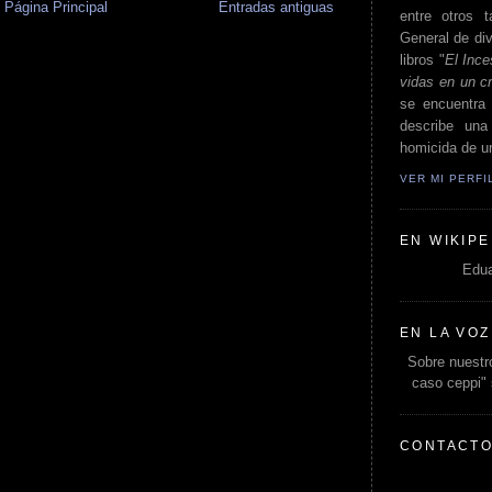
Página Principal
Entradas antiguas
entre otros t
General de div
libros "
El Ince
vidas en un c
se encuentra 
describe un
homicida de un
VER MI PERF
EN WIKIPE
Edua
EN LA VOZ
Sobre nuestro
caso ceppi"
CONTACT