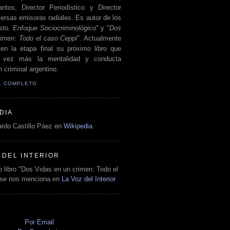
antos, Director Periodístico y Director
ersas emisoras radiales. Es autor de los
sto. Enfoque Sociocriminológico
" y "
Dos
rimen: Todo el caso Ceppi
". Actualmente
en la etapa final su próximo libro que
a vez más la mentalidad y conducta
 criminal argentino.
IL COMPLETO
DIA
rdo Castillo Páez en
Wikipedia
 DEL INTERIOR
 libro "Dos Vidas en un crimen: Todo el
 se nos menciona en
La Voz del Interior
O
Por Email