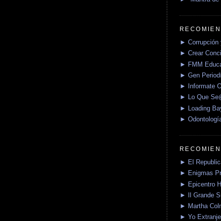
RECOMIEN
► Corrupción 
► Crear Conci
► FMM Educa
► Gen Periodí
► Informate O
► Lo Que S
► Loading Ba
► Odontologí
RECOMIEN
► El Republica
► Enigmas P
► Epicentro H
► Il Grande 
► Martha Col
► Yo Extranje