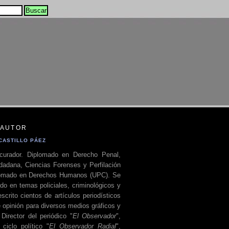
 AUTOR
CASTILLO PÁEZ
curador. Diplomado en Derecho Penal,
dadana, Ciencias Forenses y Perfilación
plomado en Derechos Humanos (UPC). Se
do en temas policiales, criminológicos y
escrito cientos de artículos periodísticos
 opinión para diversos medios gráficos y
 Director del periódico "
El Observador
",
ciclo político "
El Observador Radial
",