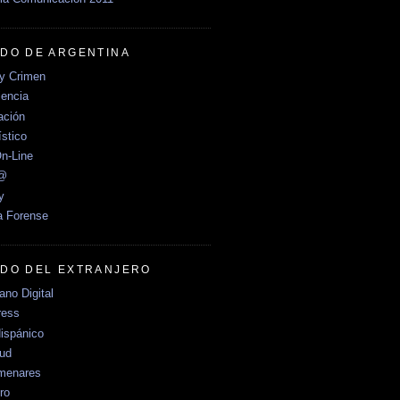
DO DE ARGENTINA
y Crimen
encia
ción
stico
n-Line
e@
y
a Forense
DO DEL EXTRANJERO
no Digital
ress
ispánico
Sud
menares
ro