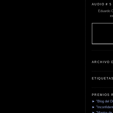
AUDIO # 5
Eduardo C
e
ARCHIVO 
ETIQUETA
PREMIOS 
► "Blog del D
► "Inconfident
► "Mantra de 