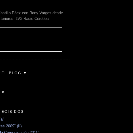
astillo Páez con Rony Vargas desde
xteriores, LV3 Radio Córdoba
DEL BLOG ▼
S▼
RECIBIDOS
ía"
es 2009" (II)
la Comunicación 2011"