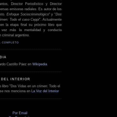
antos, Director Periodístico y Director
ersas emisoras radiales. Es autor de los
sto. Enfoque Sociocriminológico
" y "
Dos
rimen: Todo el caso Ceppi
". Actualmente
en la etapa final su próximo libro que
a vez más la mentalidad y conducta
 criminal argentino.
IL COMPLETO
DIA
rdo Castillo Páez en
Wikipedia
 DEL INTERIOR
 libro "Dos Vidas en un crimen: Todo el
 se nos menciona en
La Voz del Interior
O
Por Email