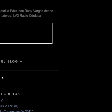
astillo Páez con Rony Vargas desde
xteriores, LV3 Radio Córdoba
DEL BLOG ▼
S▼
RECIBIDOS
ía"
es 2009" (II)
la Comunicación 2011"