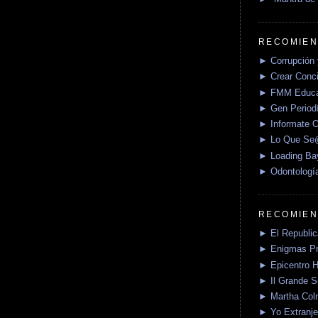
RECOMIEN
► Corrupción 
► Crear Conci
► FMM Educa
► Gen Periodí
► Informate O
► Lo Que S
► Loading Ba
► Odontologí
RECOMIEN
► El Republica
► Enigmas P
► Epicentro H
► Il Grande 
► Martha Col
► Yo Extranje