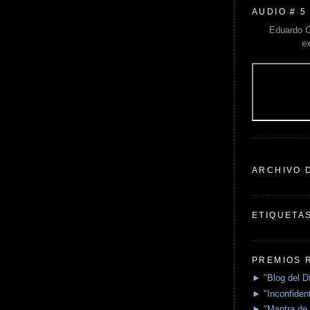
AUDIO # 5
Eduardo C
e
ARCHIVO 
ETIQUETA
PREMIOS 
► "Blog del D
► "Inconfident
► "Mantra de 