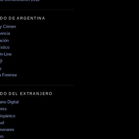
DO DE ARGENTINA
y Crimen
encia
ción
stico
n-Line
e@
y
a Forense
DO DEL EXTRANJERO
no Digital
ress
ispánico
Sud
menares
ro