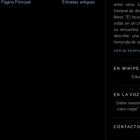
Página Principal
Entradas antiguas
entre otros t
General de div
libros "
El Ince
vidas en un c
se encuentra 
describe un
homicida de un
VER MI PERF
EN WIKIPE
Edua
EN LA VOZ
Sobre nuestro
caso ceppi"
CONTACT