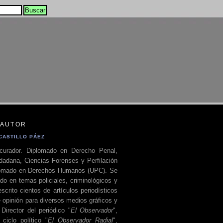
 AUTOR
CASTILLO PÁEZ
curador. Diplomado en Derecho Penal,
dadana, Ciencias Forenses y Perfilación
plomado en Derechos Humanos (UPC). Se
do en temas policiales, criminológicos y
escrito cientos de artículos periodísticos
 opinión para diversos medios gráficos y
 Director del periódico "
El Observador
",
ciclo político "
El Observador Radial
",