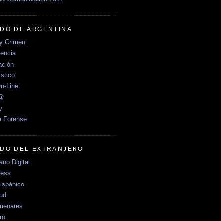
DO DE ARGENTINA
y Crimen
encia
ción
stico
n-Line
e@
y
a Forense
DO DEL EXTRANJERO
no Digital
ress
ispánico
Sud
menares
ro