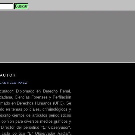
 AUTOR
CASTILLO PÁEZ
curador. Diplomado en Derecho Penal,
dadana, Ciencias Forenses y Perfilación
plomado en Derechos Humanos (UPC). Se
do en temas policiales, criminológicos y
escrito cientos de artículos periodísticos
 opinión para diversos medios gráficos y
 Director del periódico "
El Observador
",
ciclo político "
El Observador Radial
",