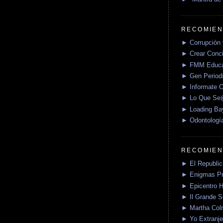
RECOMIEN
► Corrupción 
► Crear Conci
► FMM Educa
► Gen Periodí
► Informate O
► Lo Que S
► Loading Ba
► Odontologí
RECOMIEN
► El Republica
► Enigmas P
► Epicentro H
► Il Grande 
► Martha Col
► Yo Extranje