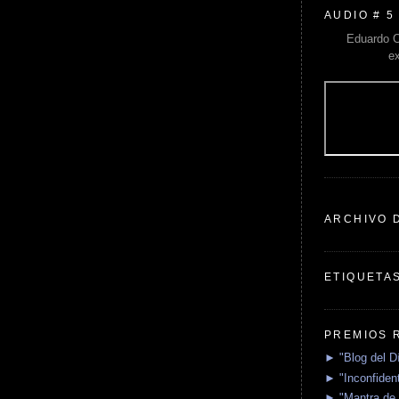
AUDIO # 5
Eduardo C
e
ARCHIVO 
ETIQUETA
PREMIOS 
► "Blog del D
► "Inconfident
► "Mantra de 