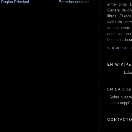
Página Principal
Entradas antiguas
entre otros t
General de div
libros "
El Ince
vidas en un c
se encuentra 
describe un
homicida de un
VER MI PERF
EN WIKIPE
Edua
EN LA VOZ
Sobre nuestro
caso ceppi"
CONTACT