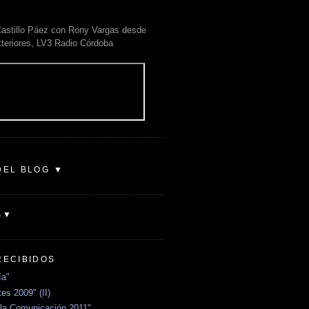
astillo Páez con Rony Vargas desde
xteriores, LV3 Radio Córdoba
DEL BLOG ▼
S▼
RECIBIDOS
ía"
es 2009" (II)
la Comunicación 2011"