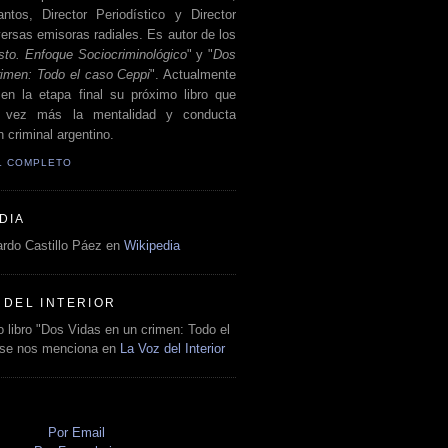
antos, Director Periodístico y Director
ersas emisoras radiales. Es autor de los
sto. Enfoque Sociocriminológico
" y "
Dos
rimen: Todo el caso Ceppi
". Actualmente
en la etapa final su próximo libro que
a vez más la mentalidad y conducta
 criminal argentino.
IL COMPLETO
DIA
rdo Castillo Páez en
Wikipedia
 DEL INTERIOR
 libro "Dos Vidas en un crimen: Todo el
 se nos menciona en
La Voz del Interior
O
Por Email