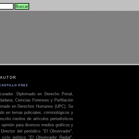
 AUTOR
CASTILLO PÁEZ
curador. Diplomado en Derecho Penal,
dadana, Ciencias Forenses y Perfilación
plomado en Derechos Humanos (UPC). Se
do en temas policiales, criminológicos y
escrito cientos de artículos periodísticos
 opinión para diversos medios gráficos y
 Director del periódico "
El Observador
",
ciclo político "
El Observador Radial
",