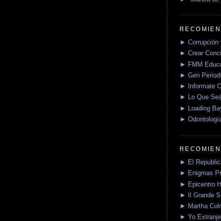
RECOMIEN
► Corrupción 
► Crear Conci
► FMM Educa
► Gen Periodí
► Informate O
► Lo Que S
► Loading Ba
► Odontologí
RECOMIEN
► El Republica
► Enigmas P
► Epicentro H
► Il Grande 
► Martha Col
► Yo Extranje