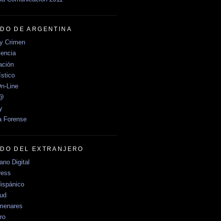
DO DE ARGENTINA
y Crimen
encia
ción
stico
n-Line
e@
y
a Forense
DO DEL EXTRANJERO
no Digital
ress
ispánico
Sud
menares
ro