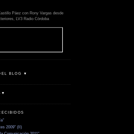
astillo Páez con Rony Vargas desde
xteriores, LV3 Radio Córdoba
DEL BLOG ▼
S▼
RECIBIDOS
ía"
es 2009" (II)
la Comunicación 2011"