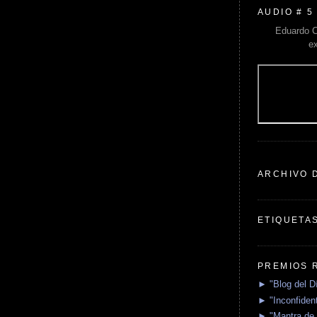
AUDIO # 5
Eduardo C
e
ARCHIVO 
ETIQUETA
PREMIOS 
► "Blog del D
► "Inconfident
► "Mantra de 