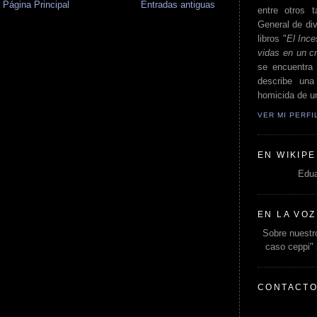
Página Principal
Entradas antiguas
entre otros t
General de div
libros "
El Ince
vidas en un c
se encuentra 
describe un
homicida de un
VER MI PERF
EN WIKIPE
Edua
EN LA VOZ
Sobre nuestro
caso ceppi"
CONTACT