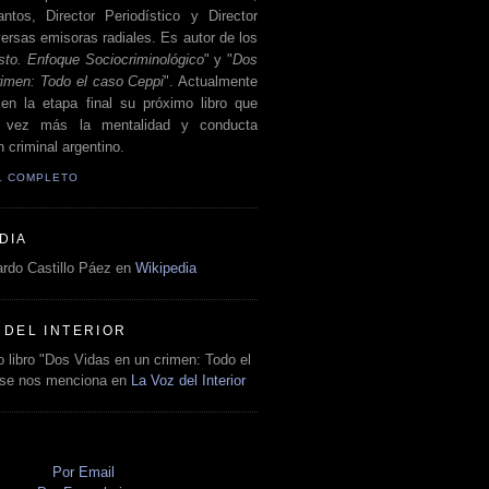
antos, Director Periodístico y Director
ersas emisoras radiales. Es autor de los
sto. Enfoque Sociocriminológico
" y "
Dos
rimen: Todo el caso Ceppi
". Actualmente
en la etapa final su próximo libro que
a vez más la mentalidad y conducta
 criminal argentino.
IL COMPLETO
DIA
rdo Castillo Páez en
Wikipedia
 DEL INTERIOR
 libro "Dos Vidas en un crimen: Todo el
 se nos menciona en
La Voz del Interior
O
Por Email