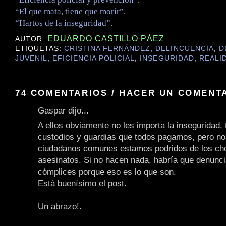
“El que mata, tiene que morir”.
“Hartos de la inseguridad”.
EDUARDO CASTILLO PÁEZ
AUTOR:
ETIQUETAS:
CRISTINA FERNÁNDEZ
,
DELINCUENCIA
,
D
JUVENIL
,
EFICIENCIA POLICIAL
,
INSEGURIDAD
,
REALI
74 COMENTARIOS / HACER UN COMENT
Gaspar dijo...
A ellos obviamente no les importa la inseguridad, t
custodios y guardias que todos pagamos, pero no
ciudadanos comunes estamos podridos de los cho
asesinatos. Si no hacen nada, habría que denunc
cómplices porque eso es lo que son.
Está buenísimo el post.
Un abrazo!.