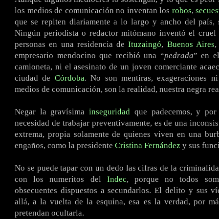
los medios de comunicación no inventan los
robos
,
secues
que se repiten diariamente a lo largo y ancho del país, s
Ningún periodista o redactor mitómano inventó el cruel 
personas en una residencia de
Ituzaingó
,
Buenos Aires
,
empresario mendocino que recibió una “
pedrada
” en e
camioneta, ni el asesinato de un joven comerciante acae
ciudad de
Córdoba
. No son mentiras, exageraciones ni
medios de comunicación, son la realidad, nuestra negra rea
Negar la gravísima
inseguridad
que padecemos, y por 
necesidad de trabajar preventivamente, es de una inconsist
extrema, propia solamente de quienes viven en una burb
engaños, como la presidente
Cristina Fernández
y sus func
No se puede tapar con un dedo las cifras de la criminalid
con los numeritos del
Indec
, porque no todos som
obsecuentes dispuestos a secundarlos. El delito y sus ví
allá, a la vuelta de la esquina, esa es la verdad, por m
pretendan ocultarla.