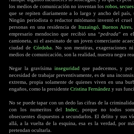
los medios de comunicación no inventan los
robos
,
secues
que se repiten diariamente a lo largo y ancho del país, s
Ningún periodista o redactor mitómano inventó el cruel 
personas en una residencia de
Ituzaingó
,
Buenos Aires
,
empresario mendocino que recibió una “
pedrada
” en e
camioneta, ni el asesinato de un joven comerciante acae
ciudad de
Córdoba
. No son mentiras, exageraciones ni
medios de comunicación, son la realidad, nuestra negra rea
Negar la gravísima
inseguridad
que padecemos, y por 
necesidad de trabajar preventivamente, es de una inconsist
extrema, propia solamente de quienes viven en una burb
engaños, como la presidente
Cristina Fernández
y sus func
No se puede tapar con un dedo las cifras de la criminalid
con los numeritos del
Indec
, porque no todos som
obsecuentes dispuestos a secundarlos. El delito y sus ví
allá, a la vuelta de la esquina, esa es la verdad, por m
pretendan ocultarla.