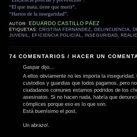
“El que mata, tiene que morir”.
“Hartos de la inseguridad”.
EDUARDO CASTILLO PÁEZ
AUTOR:
ETIQUETAS:
CRISTINA FERNÁNDEZ
,
DELINCUENCIA
,
D
JUVENIL
,
EFICIENCIA POLICIAL
,
INSEGURIDAD
,
REALI
74 COMENTARIOS / HACER UN COMENT
Gaspar dijo...
A ellos obviamente no les importa la inseguridad, t
custodios y guardias que todos pagamos, pero no
ciudadanos comunes estamos podridos de los cho
asesinatos. Si no hacen nada, habría que denunc
cómplices porque eso es lo que son.
Está buenísimo el post.
Un abrazo!.