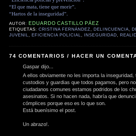
“El que mata, tiene que morir”.
“Hartos de la inseguridad”.
EDUARDO CASTILLO PÁEZ
AUTOR:
ETIQUETAS:
CRISTINA FERNÁNDEZ
,
DELINCUENCIA
,
D
JUVENIL
,
EFICIENCIA POLICIAL
,
INSEGURIDAD
,
REALI
74 COMENTARIOS / HACER UN COMENT
Gaspar dijo...
A ellos obviamente no les importa la inseguridad, t
custodios y guardias que todos pagamos, pero no
ciudadanos comunes estamos podridos de los cho
asesinatos. Si no hacen nada, habría que denunc
cómplices porque eso es lo que son.
Está buenísimo el post.
Un abrazo!.