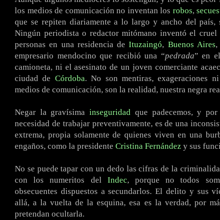
los medios de comunicación no inventan los
robos
,
secues
que se repiten diariamente a lo largo y ancho del país, s
Ningún periodista o redactor mitómano inventó el cruel 
personas en una residencia de
Ituzaingó
,
Buenos Aires
,
empresario mendocino que recibió una “
pedrada
” en e
camioneta, ni el asesinato de un joven comerciante acae
ciudad de
Córdoba
. No son mentiras, exageraciones ni
medios de comunicación, son la realidad, nuestra negra rea
Negar la gravísima
inseguridad
que padecemos, y por 
necesidad de trabajar preventivamente, es de una inconsist
extrema, propia solamente de quienes viven en una burb
engaños, como la presidente
Cristina Fernández
y sus func
No se puede tapar con un dedo las cifras de la criminalid
con los numeritos del
Indec
, porque no todos som
obsecuentes dispuestos a secundarlos. El delito y sus ví
allá, a la vuelta de la esquina, esa es la verdad, por m
pretendan ocultarla.