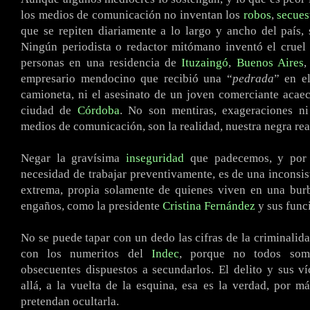
los medios de comunicación no inventan los
robos
,
secues
que se repiten diariamente a lo largo y ancho del país, s
Ningún periodista o redactor mitómano inventó el cruel 
personas en una residencia de
Ituzaingó
,
Buenos Aires
,
empresario mendocino que recibió una “
pedrada
” en e
camioneta, ni el asesinato de un joven comerciante acae
ciudad de
Córdoba
. No son mentiras, exageraciones ni
medios de comunicación, son la realidad, nuestra negra rea
Negar la gravísima
inseguridad
que padecemos, y por 
necesidad de trabajar preventivamente, es de una inconsist
extrema, propia solamente de quienes viven en una burb
engaños, como la presidente
Cristina Fernández
y sus func
No se puede tapar con un dedo las cifras de la criminalid
con los numeritos del
Indec
, porque no todos som
obsecuentes dispuestos a secundarlos. El delito y sus ví
allá, a la vuelta de la esquina, esa es la verdad, por m
pretendan ocultarla.