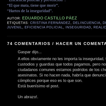
“El que mata, tiene que morir”.
“Hartos de la inseguridad”.
EDUARDO CASTILLO PÁEZ
AUTOR:
ETIQUETAS:
CRISTINA FERNÁNDEZ
,
DELINCUENCIA
,
D
JUVENIL
,
EFICIENCIA POLICIAL
,
INSEGURIDAD
,
REALI
74 COMENTARIOS / HACER UN COMENT
Gaspar dijo...
A ellos obviamente no les importa la inseguridad, t
custodios y guardias que todos pagamos, pero no
ciudadanos comunes estamos podridos de los cho
asesinatos. Si no hacen nada, habría que denunc
cómplices porque eso es lo que son.
Está buenísimo el post.
Un abrazo!.